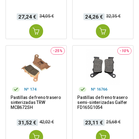
Precio
Precio
Precio
Precio
34,05 €
32,35 €
27,24 €
24,26 €
base
base
-25%
-10%
Nº 174
Nº 16766
Pastillas de freno trasero
Pastillas de freno trasero
sinterizadas TRW
semi-sinterizadas Galfer
MCB672SH
FD165G1054
Precio
Precio
Precio
Precio
42,02 €
25,68 €
31,52 €
23,11 €
base
base