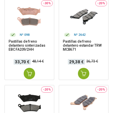
-30%
-20%
Nº 098
Nº 2642
Pastillas de freno
Pastillas de freno
delantero sinterizadas
delantero estandar TRW
EBC FA209/2HH
MCB671
Precio
Precio
Precio
Precio
48,14 €
36,73 €
33,70 €
29,38 €
base
base
-20%
-20%