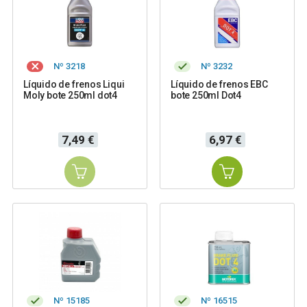
Nº 3218
Nº 3232
Líquido de frenos Liqui
Líquido de frenos EBC
Moly bote 250ml dot4
bote 250ml Dot4
Precio
Precio
7,49 €
6,97 €
Nº 15185
Nº 16515