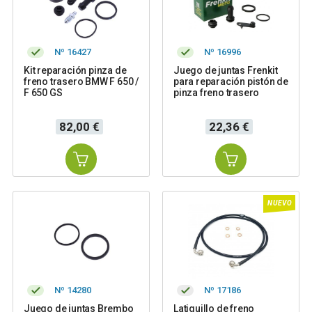
Nº 16427
Nº 16996
Kit reparación pinza de
Juego de juntas Frenkit
freno trasero BMW F 650 /
para reparación pistón de
F 650 GS
pinza freno trasero
Precio
Precio
82,00 €
22,36 €
NUEVO
Nº 14280
Nº 17186
Juego de juntas Brembo
Latiguillo de freno