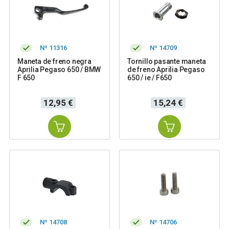
Nº 11316
Nº 14709
Maneta de freno negra
Tornillo pasante maneta
Aprilia Pegaso 650 / BMW
de freno Aprilia Pegaso
F 650
650 / ie / F650
Precio
Precio
12,95 €
15,24 €
Nº 14708
Nº 14706