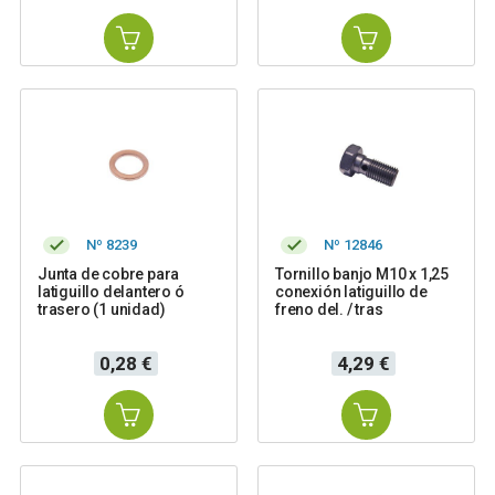
Nº 8239
Nº 12846
Junta de cobre para
Tornillo banjo M10 x 1,25
latiguillo delantero ó
conexión latiguillo de
trasero (1 unidad)
freno del. / tras
Precio
Precio
0,28 €
4,29 €