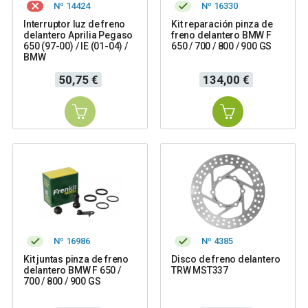
Nº 14424
Nº 16330
Interruptor luz de freno
Kit reparación pinza de
delantero Aprilia Pegaso
freno delantero BMW F
650 (97-00) / IE (01-04) /
650 / 700 / 800 / 900 GS
BMW
Precio
Precio
50,75 €
134,00 €
Nº 16986
Nº 4385
Kit juntas pinza de freno
Disco de freno delantero
delantero BMW F 650 /
TRW MST337
700 / 800 / 900 GS