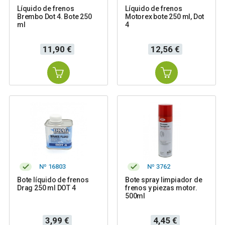
Líquido de frenos
Líquido de frenos
Brembo Dot 4. Bote 250
Motorex bote 250 ml, Dot
ml
4
Precio
Precio
11,90 €
12,56 €
Nº 16803
Nº 3762
Bote líquido de frenos
Bote spray limpiador de
Drag 250 ml DOT 4
frenos y piezas motor.
500ml
Precio
Precio
3,99 €
4,45 €