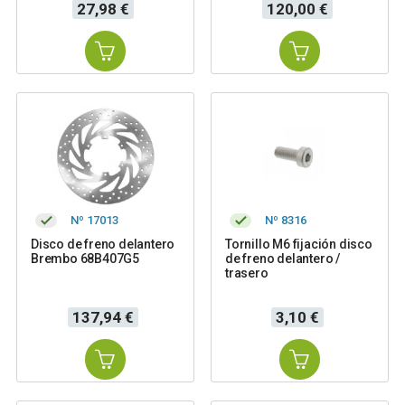
Precio
Precio
27,98 €
120,00 €
Nº 17013
Nº 8316
Disco de freno delantero
Tornillo M6 fijación disco
Brembo 68B407G5
de freno delantero /
trasero
Precio
Precio
137,94 €
3,10 €