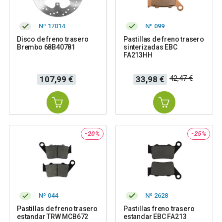
Nº 17014
Nº 099
Disco de freno trasero
Pastillas de freno trasero
Brembo 68B40781
sinterizadas EBC
FA213HH
Precio
Precio
Precio
42,47 €
107,99 €
33,98 €
base
-20%
-25%
Nº 044
Nº 2628
Pastillas de freno trasero
Pastillas freno trasero
estandar TRW MCB672
estandar EBC FA213