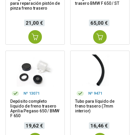
para reparación pistón de
trasero BMW F 650 / ST
pinza freno trasero
Precio
Precio
21,00 €
65,00 €
Nº 13071
Nº 9471
Depósito completo
Tubo para líquido de
liquido de freno trasero
freno trasero (7mm
Aprilia Pegaso 650 / BMW
interior)
F 650
Precio
Precio
19,62 €
16,46 €