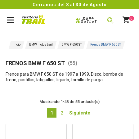
Cerramos del 8 al 30 de Agosto
Zona
%
0
OuTLeT
BUSCAR
Inicio
BMW motos trail
BMW F 650 ST
Frenos BMW F 650 ST
FRENOS BMW F 650 ST
(55)
Frenos
para
BMW F 650 ST de 1997 a 1999
. Disco, bomba de
freno, pastillas, latiguillos, líquido, tornillo de purga...
Mostrando 1-48 de 55 artículo(s)
1
2
Siguiente