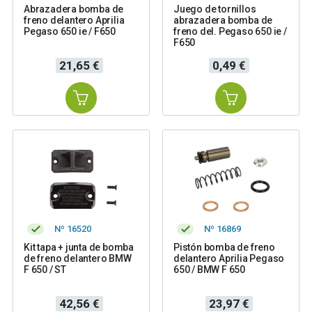
Abrazadera bomba de
Juego de tornillos
freno delantero Aprilia
abrazadera bomba de
Pegaso 650 ie / F650
freno del. Pegaso 650 ie /
F650
Precio
Precio
21,65 €
0,49 €
Nº 16520
Nº 16869
Kit tapa + junta de bomba
Pistón bomba de freno
de freno delantero BMW
delantero Aprilia Pegaso
F 650 / ST
650 / BMW F 650
Precio
Precio
42,56 €
23,97 €