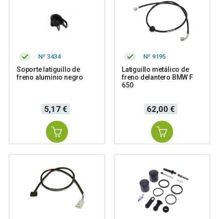
Nº 3434
Nº 9195
Soporte latiguillo de
Latiguillo metálico de
freno aluminio negro
freno delantero BMW F
650
Precio
Precio
5,17 €
62,00 €