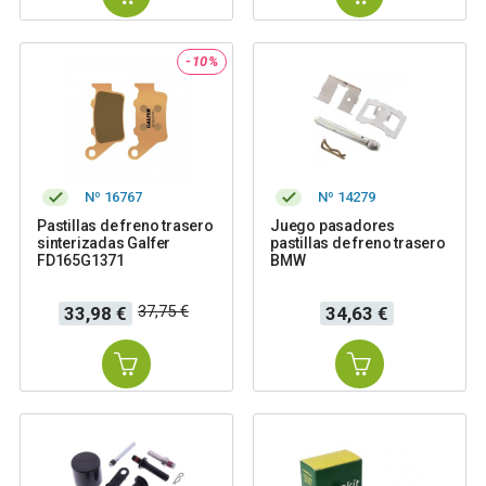
-10%
Nº 16767
Nº 14279
Pastillas de freno trasero
Juego pasadores
sinterizadas Galfer
pastillas de freno trasero
FD165G1371
BMW
Precio
Precio
Precio
37,75 €
33,98 €
34,63 €
base