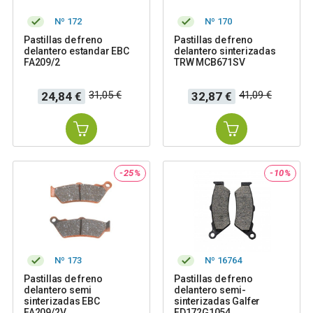
Nº 172
Nº 170
Pastillas de freno
Pastillas de freno
delantero estandar EBC
delantero sinterizadas
FA209/2
TRW MCB671SV
Precio
Precio
Precio
Precio
31,05 €
41,09 €
24,84 €
32,87 €
base
base
-25%
-10%
Nº 173
Nº 16764
Pastillas de freno
Pastillas de freno
delantero semi
delantero semi-
sinterizadas EBC
sinterizadas Galfer
FA209/2V
FD172G1054