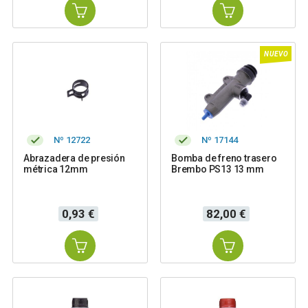
NUEVO
Nº 12722
Nº 17144
Abrazadera de presión
Bomba de freno trasero
métrica 12mm
Brembo PS13 13 mm
Precio
Precio
0,93 €
82,00 €