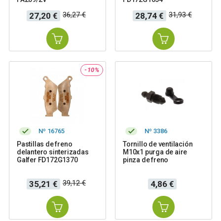
Precio
Precio
Precio
Precio
36,27 €
31,93 €
27,20 €
28,74 €
base
base
-10%
Nº 16765
Nº 3386
Pastillas de freno
Tornillo de ventilación
delantero sinterizadas
M10x1 purga de aire
Galfer FD172G1370
pinza de freno
Precio
Precio
Precio
39,12 €
35,21 €
4,86 €
base