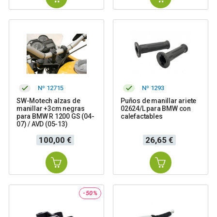
Nº 12715
Nº 1293
SW-Motech alzas de
Puños de manillar ariete
manillar +3cm negras
02624/L para BMW con
para BMW R 1200 GS (04-
calefactables
07) / AVD (05-13)
Precio
Precio
100,00 €
26,65 €
-50%