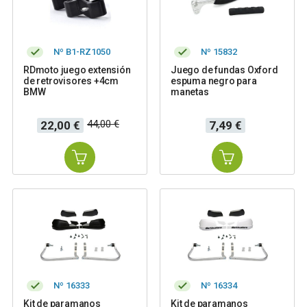
Nº B1-RZ1050
Nº 15832
RDmoto juego extensión
Juego de fundas Oxford
de retrovisores +4cm
espuma negro para
BMW
manetas
Precio
Precio
Precio
44,00 €
22,00 €
7,49 €
base
Nº 16333
Nº 16334
Kit de paramanos
Kit de paramanos