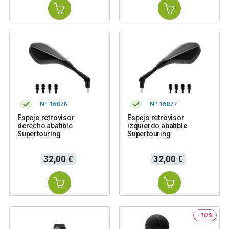
Nº 16876
Nº 16877
Espejo retrovisor
Espejo retrovisor
derecho abatible
izquierdo abatible
Supertouring
Supertouring
Precio
Precio
32,00 €
32,00 €
-10%