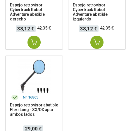
Espejo retrovisor
Espejo retrovisor
Cybertrack Robot
Cybertrack Robot
Adventure abatible
Adventure abatible
derecho
izquierdo
Precio
Precio
Precio
Precio
42,35 €
42,35 €
38,12 €
38,12 €
base
base
Nº 16865
Espejo retrovisor abatible
Flexi Long - SX/DX apto
ambos lados
Precio
29,00 €