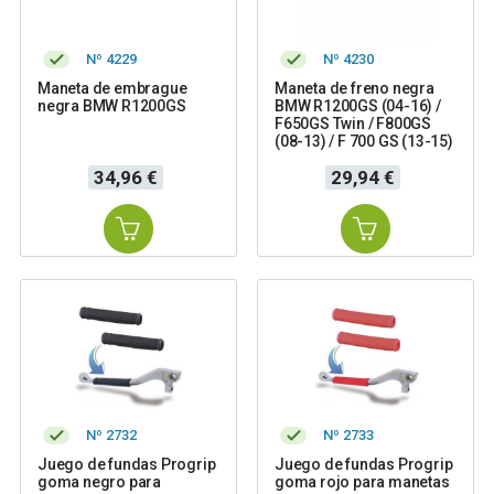
Nº 4229
Nº 4230
Maneta de embrague
Maneta de freno negra
negra BMW R1200GS
BMW R1200GS (04-16) /
F650GS Twin / F800GS
(08-13) / F 700 GS (13-15)
Precio
Precio
34,96 €
29,94 €
Nº 2732
Nº 2733
Juego de fundas Progrip
Juego de fundas Progrip
goma negro para
goma rojo para manetas