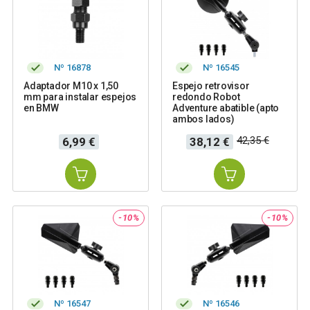
Nº 16878
Nº 16545
Adaptador M10 x 1,50
Espejo retrovisor
mm para instalar espejos
redondo Robot
en BMW
Adventure abatible (apto
ambos lados)
Precio
Precio
Precio
42,35 €
6,99 €
38,12 €
base
-10%
-10%
Nº 16547
Nº 16546