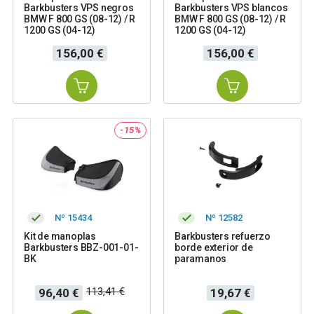
Barkbusters VPS negros
Barkbusters VPS blancos
BMW F 800 GS (08-12) / R
BMW F 800 GS (08-12) / R
1200 GS (04-12)
1200 GS (04-12)
Precio
Precio
156,00 €
156,00 €
-15%
Nº 15434
Nº 12582
Kit de manoplas
Barkbusters refuerzo
Barkbusters BBZ-001-01-
borde exterior de
BK
paramanos
Precio
Precio
Precio
113,41 €
96,40 €
19,67 €
base