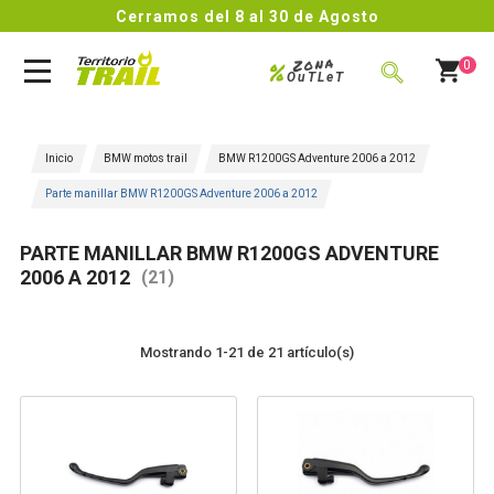
s del 8 al 30 de Agosto
4.8/5

Zona
%
0
OuTLeT
BUSCAR
Inicio
BMW motos trail
BMW R1200GS Adventure 2006 a 2012
Parte manillar BMW R1200GS Adventure 2006 a 2012
PARTE MANILLAR BMW R1200GS ADVENTURE
2006 A 2012
(21)
Mostrando 1-21 de 21 artículo(s)