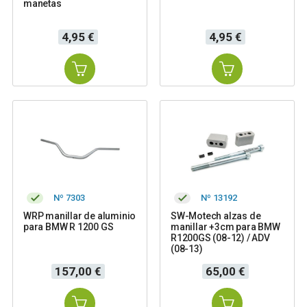
manetas
Precio
Precio
4,95 €
4,95 €
Nº 7303
Nº 13192
WRP manillar de aluminio
SW-Motech alzas de
para BMW R 1200 GS
manillar +3cm para BMW
R1200GS (08-12) / ADV
(08-13)
Precio
Precio
157,00 €
65,00 €