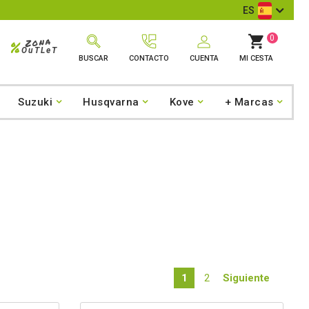
ES
0
Zona
%
OuTLeT
BUSCAR
CONTACTO
CUENTA
MI CESTA
Suzuki
Husqvarna
Kove
+ Marcas
1
2
Siguiente