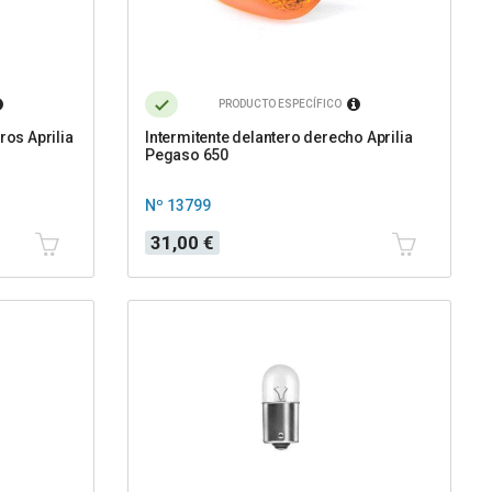
PRODUCTO ESPECÍFICO
ros Aprilia
Intermitente delantero derecho Aprilia
Pegaso 650
Nº 13799
Precio
31,00 €