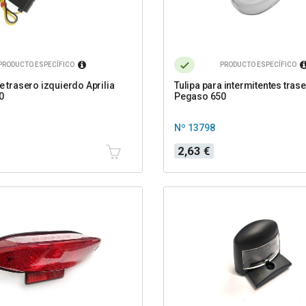
PRODUCTO ESPECÍFICO
PRODUCTO ESPECÍFICO
e trasero izquierdo Aprilia
Tulipa para intermitentes trase
0
Pegaso 650
Nº 13798
Precio
2,63 €