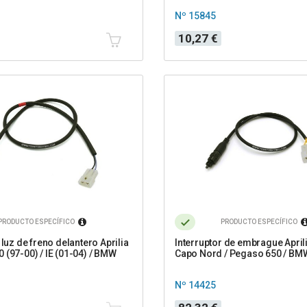
Nº 15845
Precio
10,27 €
PRODUCTO ESPECÍFICO
PRODUCTO ESPECÍFICO
 luz de freno delantero Aprilia
Interruptor de embrague April
 (97-00) / IE (01-04) / BMW
Capo Nord / Pegaso 650 / BM
Nº 14425
Precio