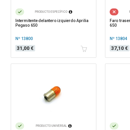
PRODUCTO ESPECÍFICO
Intermitente delantero izquierdo Aprilia
Faro trase
Pegaso 650
650
Nº 13800
Nº 13804
Precio
Precio
31,00 €
37,10 €
PRODUCTO UNIVERSAL