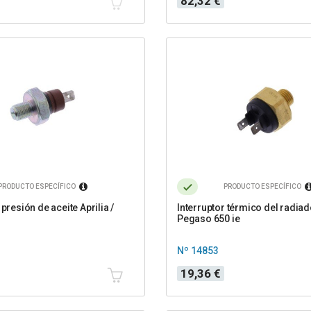
82,32 €
PRODUCTO ESPECÍFICO
PRODUCTO ESPECÍFICO
 presión de aceite Aprilia /
Interruptor térmico del radiad
Pegaso 650 ie
Nº 14853
Precio
19,36 €