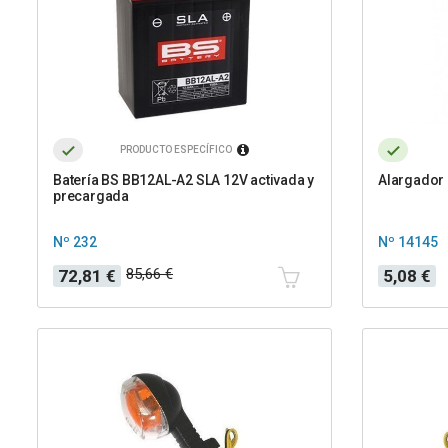
PRODUCTO ESPECÍFICO
Batería BS BB12AL-A2 SLA 12V activada y
Alargador 
precargada
Nº 232
Nº 14145
Precio
Precio
Precio
85,66 €
72,81 €
5,08 €
base