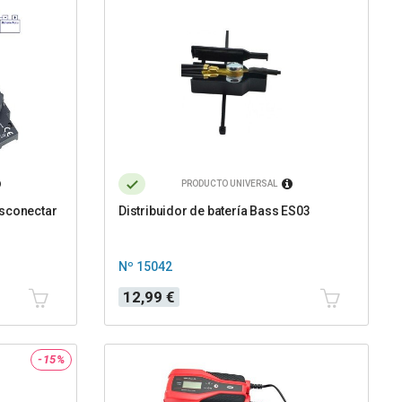
PRODUCTO UNIVERSAL
esconectar
Distribuidor de batería Bass ES03
Nº 15042
Precio
12,99 €
-15%