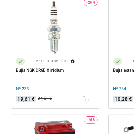
-20%
PRODUCTO ESPECÍFICO
Bujía NGK DR8EIX iridium
Bujía est
Nº 233
Nº 234
Precio
Precio
Precio
Precio
24,51 €
19,61 €
10,28 €
base
base
-15%