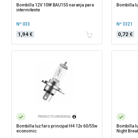
Bombilla 12V 10W BAU15S naranja para
Bombilla l
intermitente
Nº 033
Nº 3321
Precio
Precio
1,94 €
0,72 €
PRODUCTO UNIVERSAL
Bombilla luz faro principal H4 12v 60/55w
Bombilla l
economic
Night Brea