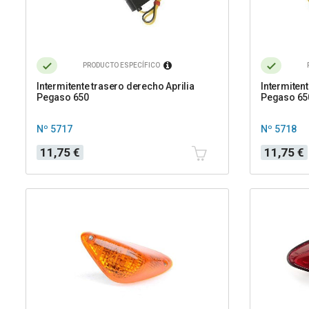
PRODUCTO ESPECÍFICO
Intermitente trasero derecho Aprilia
Intermitent
Pegaso 650
Pegaso 65
Nº 5717
Nº 5718
Precio
Precio
11,75 €
11,75 €