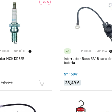
-20%
PRODUCTO ESPECÍFICO
PRODUCTO UNIVERSAL
andar NGK DR8EB
Interruptor Bass BA18 para d
batería
Nº 15041
Precio
12,85 €
23,49 €