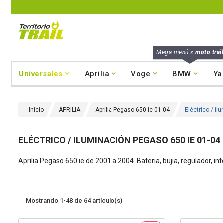
Mega menú x
moto trail
Universales
Aprilia
Voge
BMW
Ya
Inicio
APRILIA
Aprilia Pegaso 650 ie 01-04
Eléctrico / i
ELÉCTRICO / ILUMINACIÓN PEGASO 650 IE 01-04
Aprilia Pegaso 650 ie de 2001 a 2004. Bateria, bujia, regulador, int
Mostrando 1-48 de 64 artículo(s)