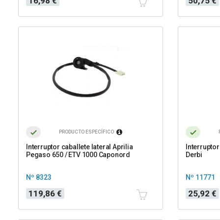
16,98 €
50,75 €
PRODUCTO ESPECÍFICO
Interruptor caballete lateral Aprilia
Interruptor
Pegaso 650 / ETV 1000 Caponord
Derbi
Nº 8323
Nº 11771
Precio
Precio
119,86 €
25,92 €