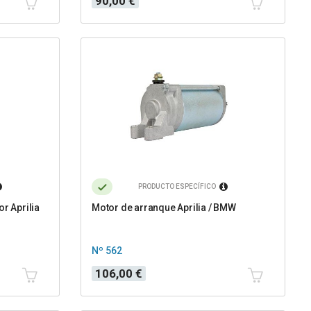
90,00 €
PRODUCTO ESPECÍFICO
or Aprilia
Motor de arranque Aprilia / BMW
Nº 562
Precio
106,00 €