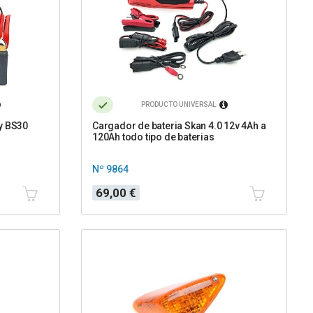
PRODUCTO UNIVERSAL
ry BS30
Cargador de bateria Skan 4.0 12v 4Ah a
120Ah todo tipo de baterias
Nº 9864
Precio
69,00 €