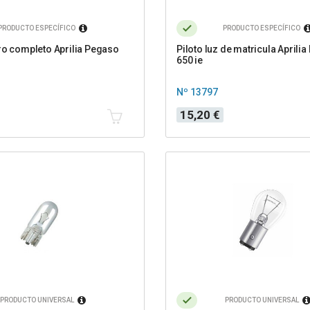
PRODUCTO ESPECÍFICO
PRODUCTO ESPECÍFICO
ro completo Aprilia Pegaso
Piloto luz de matricula Aprili
650 ie
Nº 13797
Precio
15,20 €
PRODUCTO UNIVERSAL
PRODUCTO UNIVERSAL