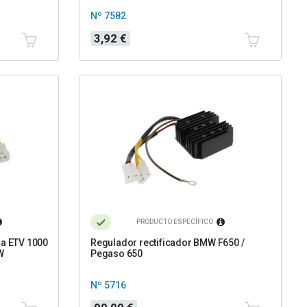
Nº 7582
Precio
3,92 €
PRODUCTO ESPECÍFICO
ia ETV 1000
Regulador rectificador BMW F650 /
W
Pegaso 650
Nº 5716
Precio