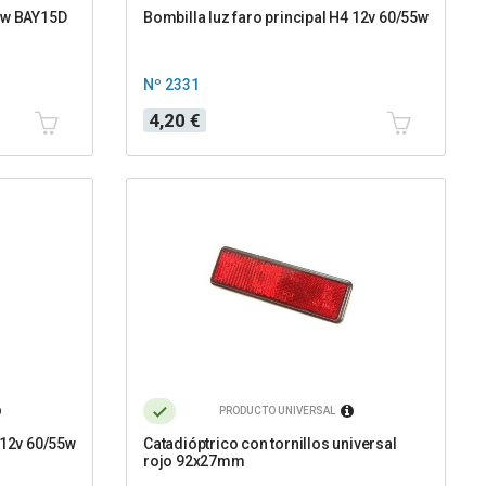
/5w BAY15D
Bombilla luz faro principal H4 12v 60/55w
Nº 2331
Precio
4,20 €
PRODUCTO UNIVERSAL
 12v 60/55w
Catadióptrico con tornillos universal
rojo 92x27mm