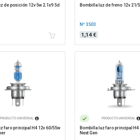
uz de posición 12v 5w 2.1x9.5d
Bombilla luz de freno 12v 21
Nº 3503
Precio
1,14 €
PRODUCTO UNIVERSAL
PRODUCTO UNIVERSAL
uz faro principal H4 12v 60/55w
Bombilla luz faro principal H4
ker
Next Gen