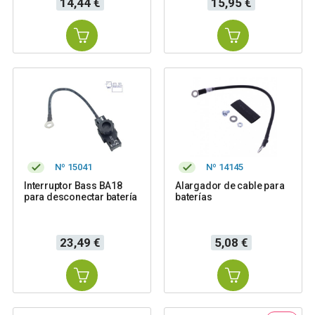
14,44 €
15,95 €
Nº 15041
Nº 14145
Interruptor Bass BA18
Alargador de cable para
para desconectar batería
baterías
Precio
Precio
23,49 €
5,08 €