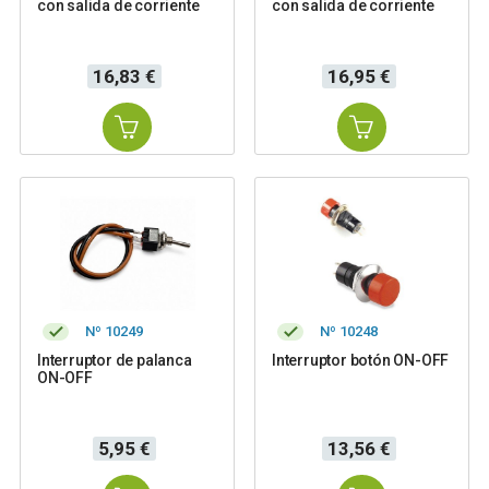
con salida de corriente
con salida de corriente
Precio
Precio
16,83 €
16,95 €
Nº 10249
Nº 10248
Interruptor de palanca
Interruptor botón ON-OFF
ON-OFF
Precio
Precio
5,95 €
13,56 €