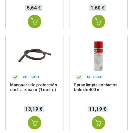
Precio
Precio
5,64 €
1,60 €
Nº 15913
Nº 15981
Manguera de protección
Spray limpia contactos
contra el calor (1 metro)
bote de 400 ml
Precio
Precio
13,19 €
11,19 €