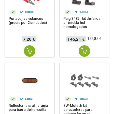
Nº 16004
Nº 13813
Portabujías estancos
Puig 3489n kit de faros
(precio por 2 unidades)
antiniebla led
homologados
Precio
Precio
Precio
152,85 €
7,20 €
145,21 €
base
Nº 14043
Nº 10478
Reflector lateral naranja
SW-Motech kit
para barra de horquilla
abrazaderas para
colocar faros en