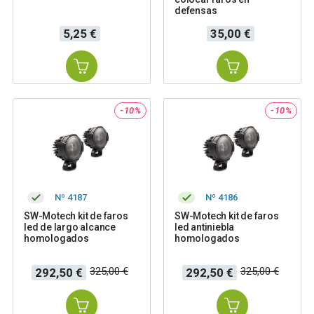
defensas
Precio
Precio
5,25 €
35,00 €
-10%
-10%
Nº 4187
Nº 4186
SW-Motech kit de faros
SW-Motech kit de faros
led de largo alcance
led antiniebla
homologados
homologados
Precio
Precio
Precio
Precio
325,00 €
325,00 €
292,50 €
292,50 €
base
base