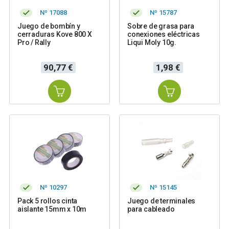
Nº 17088
Nº 15787
Juego de bombín y
Sobre de grasa para
cerraduras Kove 800 X
conexiones eléctricas
Pro / Rally
Liqui Moly 10g.
Precio
Precio
90,77 €
1,98 €
Nº 10297
Nº 15145
Pack 5 rollos cinta
Juego de terminales
aislante 15mm x 10m
para cableado