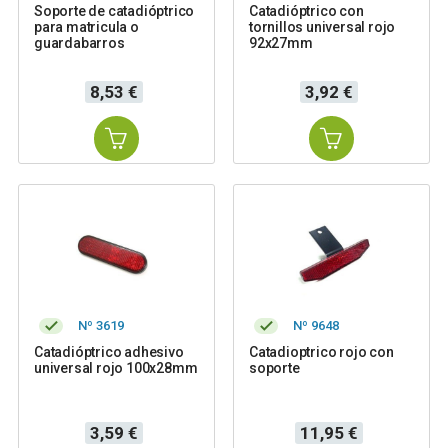
Soporte de catadióptrico
Catadióptrico con
para matricula o
tornillos universal rojo
guardabarros
92x27mm
Precio
Precio
8,53 €
3,92 €
Nº 3619
Nº 9648
Catadióptrico adhesivo
Catadioptrico rojo con
universal rojo 100x28mm
soporte
Precio
Precio
3,59 €
11,95 €