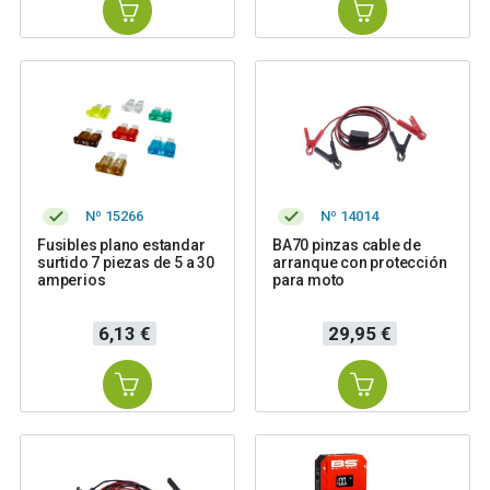
Nº 15266
Nº 14014
Fusibles plano estandar
BA70 pinzas cable de
surtido 7 piezas de 5 a 30
arranque con protección
amperios
para moto
Precio
Precio
6,13 €
29,95 €