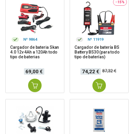
-15%
Nº 9864
Nº 11919
Cargador de bateria Skan
Cargador de batería BS
4.0 12v 4Ah a 120Ah todo
Battery BS30 (para todo
tipo de baterias
tipo de baterías)
Precio
Precio
Precio
87,32 €
69,00 €
74,22 €
base