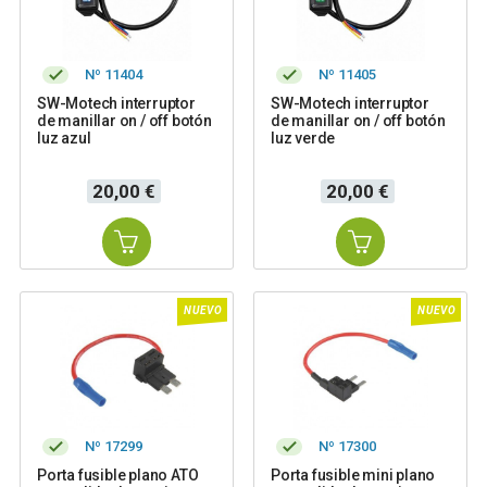
Nº 11404
Nº 11405
SW-Motech interruptor
SW-Motech interruptor
de manillar on / off botón
de manillar on / off botón
luz azul
luz verde
Precio
Precio
20,00 €
20,00 €
NUEVO
NUEVO
Nº 17299
Nº 17300
Porta fusible plano ATO
Porta fusible mini plano