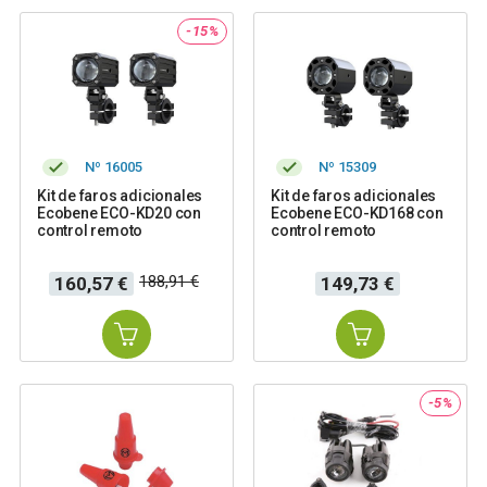
-15%
Nº 16005
Nº 15309
Kit de faros adicionales
Kit de faros adicionales
Ecobene ECO-KD20 con
Ecobene ECO-KD168 con
control remoto
control remoto
Precio
Precio
Precio
188,91 €
160,57 €
149,73 €
base
-5%