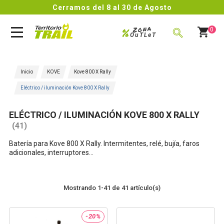
Cerramos del 8 al 30 de Agosto
Zona
%
0
OuTLeT
BUSCAR
Inicio
KOVE
Kove 800 X Rally
Eléctrico / iluminación Kove 800 X Rally
ELÉCTRICO / ILUMINACIÓN KOVE 800 X RALLY
(41)
Batería para Kove 800 X Rally. Intermitentes, relé, bujía, faros
adicionales, interruptores...
Mostrando 1-41 de 41 artículo(s)
-20%