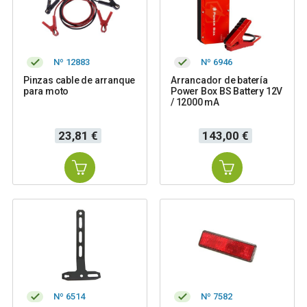
Nº 12883
Nº 6946
Pinzas cable de arranque
Arrancador de batería
para moto
Power Box BS Battery 12V
/ 12000 mA
Precio
Precio
23,81 €
143,00 €
Nº 6514
Nº 7582