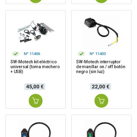
Nº 11406
Nº 11403
SW-Motech kit eléctrico
SW-Motech interruptor
universal (toma mechero
de manillar on / off botón
+ USB)
negro (sin luz)
Precio
Precio
45,00 €
22,00 €