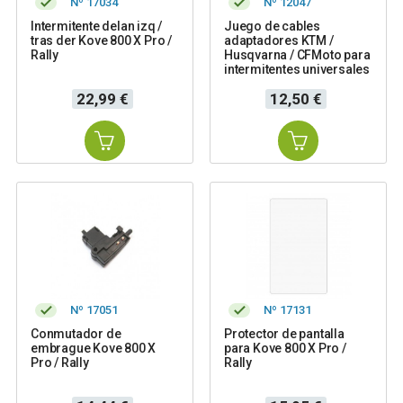
Nº 17034
Nº 12047
Intermitente delan izq /
Juego de cables
tras der Kove 800 X Pro /
adaptadores KTM /
Rally
Husqvarna / CFMoto para
intermitentes universales
Precio
Precio
22,99 €
12,50 €
Nº 17051
Nº 17131
Conmutador de
Protector de pantalla
embrague Kove 800 X
para Kove 800 X Pro /
Pro / Rally
Rally
Precio
Precio