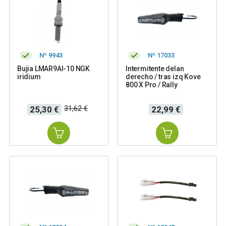
Nº 9943
Nº 17033
Bujia LMAR9AI-10 NGK
Intermitente delan
iridium
derecho / tras izq Kove
800 X Pro / Rally
Precio
Precio
Precio
31,62 €
25,30 €
22,99 €
base