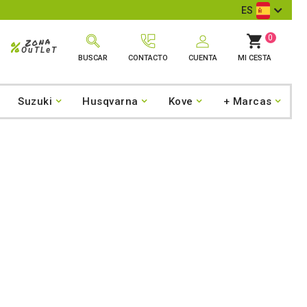
ES
0
Zona
%
OuTLeT
BUSCAR
CONTACTO
CUENTA
MI CESTA
Suzuki
Husqvarna
Kove
+ Marcas