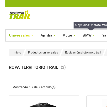
Mega menú x
moto trail
Universales
Aprilia
Voge
BMW
Ya
Inicio
Productos universales
Equipación piloto moto trail
ROPA TERRITORIO TRAIL
(2)
Mostrando 1-2 de 2 artículo(s)