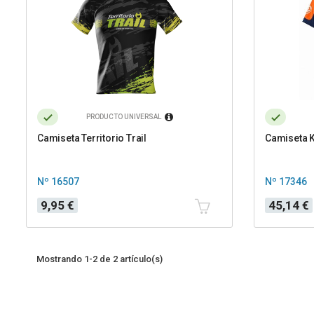
PRODUCTO UNIVERSAL
Camiseta Territorio Trail
Camiseta 
Nº 16507
Nº 17346
Precio
Precio
9,95 €
45,14 €
Mostrando 1-2 de 2 artículo(s)