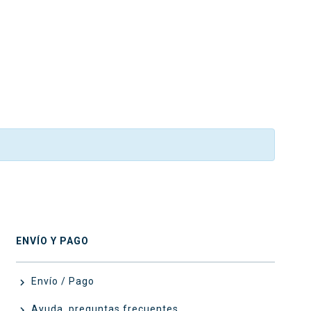
ENVÍO Y PAGO
Envío / Pago

Ayuda, preguntas frecuentes
