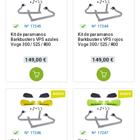
Nº 17245
Nº 17244
Kit de paramanos
Kit de paramanos
Barkbusters VPS azules
Barkbusters VPS rojos
Voge 300 / 525 / 800
Voge 300 / 525 / 800
Precio
Precio
149,00 €
149,00 €
NUEVO
NUEVO
Nº 17246
Nº 17247