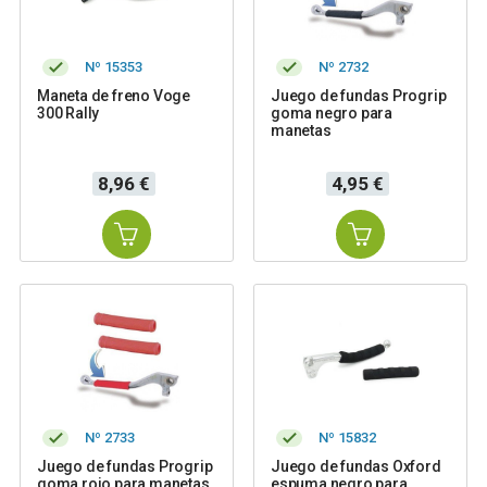
Nº 15353
Nº 2732
Maneta de freno Voge
Juego de fundas Progrip
300 Rally
goma negro para
manetas
Precio
Precio
8,96 €
4,95 €
Nº 2733
Nº 15832
Juego de fundas Progrip
Juego de fundas Oxford
goma rojo para manetas
espuma negro para