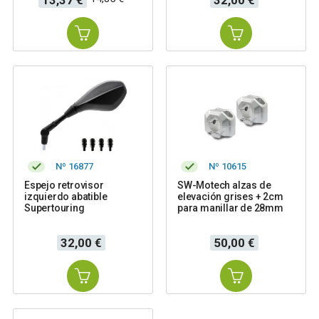
base
Nº 16877
Nº 10615
Espejo retrovisor
SW-Motech alzas de
izquierdo abatible
elevación grises + 2cm
Supertouring
para manillar de 28mm
Precio
Precio
32,00 €
50,00 €