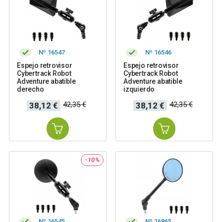
Nº 16547
Nº 16546
Espejo retrovisor
Espejo retrovisor
Cybertrack Robot
Cybertrack Robot
Adventure abatible
Adventure abatible
derecho
izquierdo
Precio
Precio
Precio
Precio
42,35 €
42,35 €
38,12 €
38,12 €
base
base
-10%
Nº 16545
Nº 16865