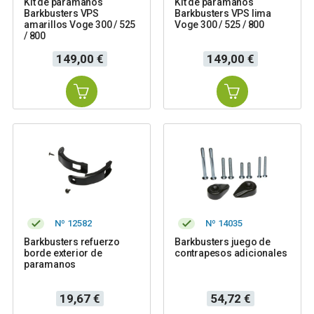
Kit de paramanos
Kit de paramanos
Barkbusters VPS
Barkbusters VPS lima
amarillos Voge 300 / 525
Voge 300 / 525 / 800
/ 800
Precio
Precio
149,00 €
149,00 €
Nº 12582
Nº 14035
Barkbusters refuerzo
Barkbusters juego de
borde exterior de
contrapesos adicionales
paramanos
Precio
Precio
19,67 €
54,72 €