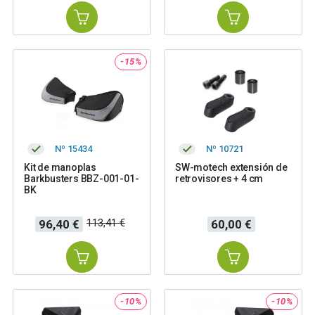
-15%
Nº 15434
Nº 10721
Kit de manoplas
SW-motech extensión de
Barkbusters BBZ-001-01-
retrovisores + 4 cm
BK
Precio
Precio
Precio
113,41 €
96,40 €
60,00 €
base
-10%
-10%