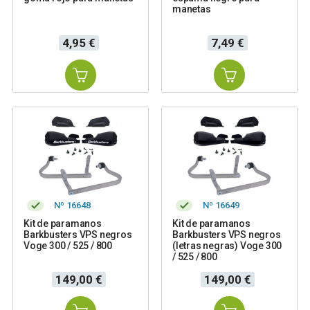
manetas
Precio
Precio
4,95 €
7,49 €
Nº 16648
Nº 16649
Kit de paramanos
Kit de paramanos
Barkbusters VPS negros
Barkbusters VPS negros
Voge 300 / 525 / 800
(letras negras) Voge 300
/ 525 / 800
Precio
Precio
149,00 €
149,00 €