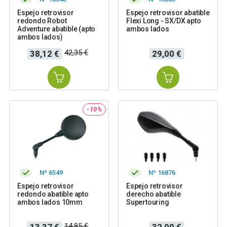
Espejo retrovisor
Espejo retrovisor abatible
redondo Robot
Flexi Long - SX/DX apto
Adventure abatible (apto
ambos lados
ambos lados)
Precio
Precio
Precio
42,35 €
38,12 €
29,00 €
base
-10%
Nº 6549
Nº 16876
Espejo retrovisor
Espejo retrovisor
redondo abatible apto
derecho abatible
ambos lados 10mm
Supertouring
Precio
Precio
Precio
14,85 €
13,37 €
32,00 €