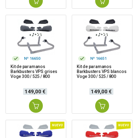
Nº 16650
Nº 16651
Kit de paramanos
Kit de paramanos
Barkbusters VPS grises
Barkbusters VPS blancos
Voge 300 / 525 / 800
Voge 300 / 525 / 800
Precio
Precio
149,00 €
149,00 €
NUEVO
NUEVO