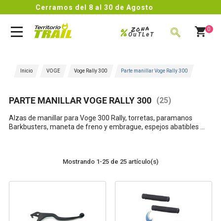
o
4.8/5
Comentarios de

Zona
%
0
OuTLeT
BUSCAR
Inicio
VOGE
Voge Rally 300
Parte manillar Voge Rally 300
PARTE MANILLAR VOGE RALLY 300
(25)
Alzas de manillar para Voge 300 Rally, torretas, paramanos
Barkbusters, maneta de freno y embrague, espejos abatibles ...
Mostrando 1-25 de 25 artículo(s)