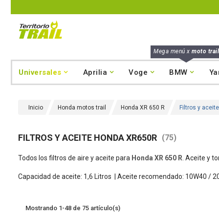
Mega menú x
moto trail
Universales
Aprilia
Voge
BMW
Ya
Inicio
Honda motos trail
Honda XR 650 R
Filtros y ace
FILTROS Y ACEITE HONDA XR650R
(75)
Todos los filtros de aire y aceite para
Honda XR 650 R
. Aceite y t
Capacidad de aceite: 1,6 Litros |
Aceite recomendado: 10W40 / 2
Mostrando 1-48 de 75 artículo(s)