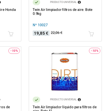
PRODUCTO UNIVERSAL
 aire Honda
Twin Air limpiador filtros de aire. Bote
0.9kg
Nº 10027
Precio
Precio
22,06 €
19,85 €
base
-10%
-10%
PRODUCTO UNIVERSAL
tros de
Twin Air limpiador líquido para filtros de
aire. Bote 4 L