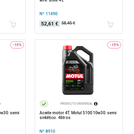
Nº 11490
Precio
Precio
58,45 €
52,61 €
base
-15%
-15%
PRODUCTO UNIVERSAL
0w30. semi
Aceite motor 4T. Motul 5100 10w30. semi
sintético. 4litros
Nº 8910