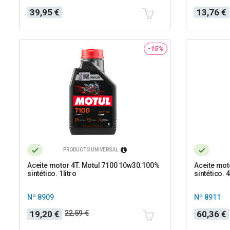
Precio
Precio
Precio
39,95 €
13,76 €
base
-15%
PRODUCTO UNIVERSAL
Aceite motor 4T. Motul 7100 10w30.100%
Aceite mot
sintético. 1litro
sintético. 4
Nº 8909
Nº 8911
Precio
Precio
Precio
Precio
22,59 €
19,20 €
60,36 €
base
base