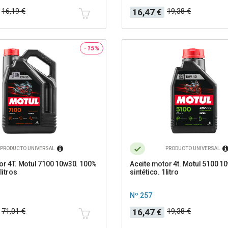
Precio
Precio
16,19 €
19,38 €
16,47 €
base
-15%
PRODUCTO UNIVERSAL
PRODUCTO UNIVERSAL
or 4T. Motul 7100 10w30. 100%
Aceite motor 4t. Motul 5100 1
litros
sintético. 1litro
Nº 257
Precio
Precio
71,01 €
19,38 €
16,47 €
base