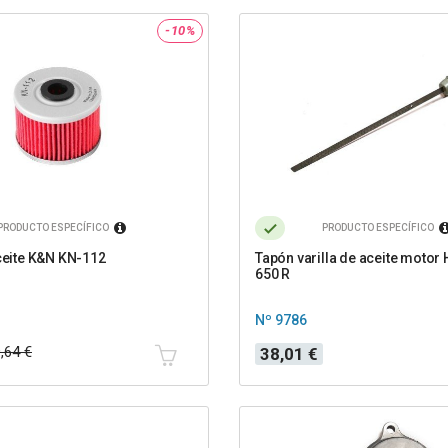
-10%
PRODUCTO ESPECÍFICO
PRODUCTO ESPECÍFICO
aceite K&N KN-112
Tapón varilla de aceite motor
650 R
Nº 9786
Precio
,64 €
38,01 €