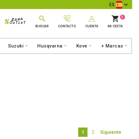
 de Google
ES
0
Zona
%
OuTLeT
BUSCAR
CONTACTO
CUENTA
MI CESTA
Suzuki
Husqvarna
Kove
+ Marcas
1
2
Siguiente