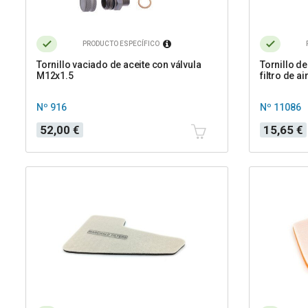
PRODUCTO ESPECÍFICO
Tornillo vaciado de aceite con válvula
Tornillo de
M12x1.5
filtro de a
Nº 916
Nº 11086
Precio
Precio
52,00 €
15,65 €