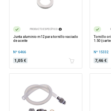
PRODUCTO ESPECÍFICO
Junta aluminio m12 para tornillo vaciado
Tornillo or
de aceite
1.50 (carte
Nº 6466
Nº 15332
Precio
Precio
1,05 €
7,46 €