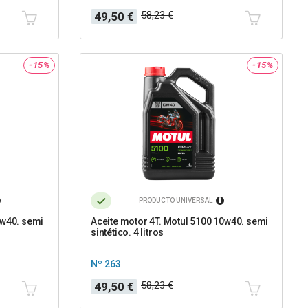
Precio
Precio
58,23 €
49,50 €
base
-15%
-15%
PRODUCTO UNIVERSAL
0w40. semi
Aceite motor 4T. Motul 5100 10w40. semi
sintético. 4 litros
Nº 263
Precio
Precio
58,23 €
49,50 €
base