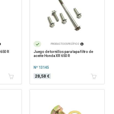
PRODUCTO ESPECÍFICO
 650 R
Juego de tornillos para tapa filtro de
aceite Honda XR 650 R
Nº 13145
Precio
28,58 €