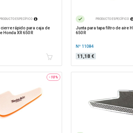
PRODUCTO ESPECÍFICO
PRODUCTO ESPECÍFICO
 cierre rápido para caja de
Junta para tapa filtro de aire
ire Honda XR 650 R
650 R
Nº 11084
Precio
11,18 €
-10%