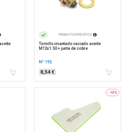
PRODUCTO ESPECÍFICO
aceite
Tornillo imantado vaciado aceite
M12x1.50 + junta de cobre
Nº 192
Precio
8,54 €
-10%