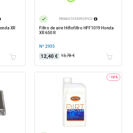
PRODUCTO ESPECÍFICO
 Honda XR
Filtro de aire Hiflofiltro HFF1019 Honda
XR 650 R
Nº 2935
Precio
Precio
13,78 €
12,40 €
base
-10%