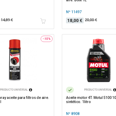
Nº 11497
Precio
Precio
14,89 €
20,00 €
18,00 €
base
-15%
PRODUCTO UNIVERSAL
PRODUCTO UNIVERSAL
ay aceite para filtros de aire.
Aceite motor 4T. Motul 5100 1
l
sintético. 1litro
Nº 8908