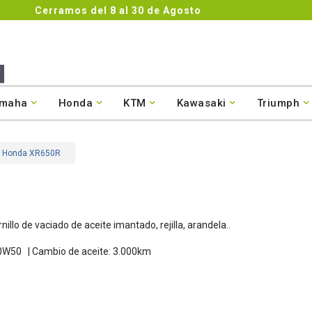
4.8/5
Comentarios

maha
Honda
KTM
Kawasaki
Triumph
ite Honda XR650R
ornillo de vaciado de aceite imantado, rejilla, arandela..
0W50 |
Cambio de aceite: 3.000km