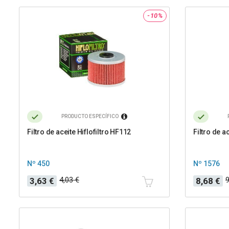
-10%
PRODUCTO ESPECÍFICO
Filtro de aceite Hiflofiltro HF112
Filtro de 
Nº 450
Nº 1576
Precio
Precio
Precio
Precio
4,03 €
9
3,63 €
8,68 €
base
base