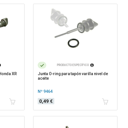
PRODUCTO ESPECÍFICO
 Honda XR
Junta O-ring para tapón varilla nivel de
aceite
Nº 9464
Precio
0,49 €