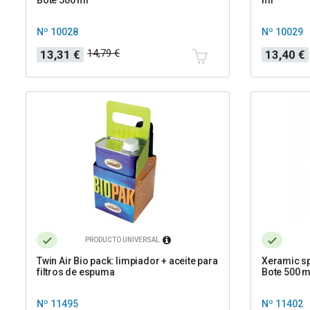
Nº 10028
Nº 10029
Precio
Precio
Precio
Precio
14,79 €
13,31 €
13,40 €
base
base
PRODUCTO UNIVERSAL
Twin Air Bio pack: limpiador + aceite para
Xeramic spr
filtros de espuma
Bote 500 m
Nº 11495
Nº 11402