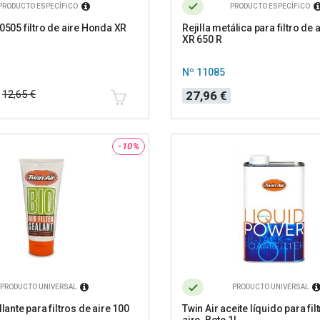
PRODUCTO ESPECÍFICO
PRODUCTO ESPECÍFICO
0505 filtro de aire Honda XR
Rejilla metálica para filtro de
XR 650 R
Nº 11085
Precio
12,65 €
27,96 €
-10%
PRODUCTO UNIVERSAL
PRODUCTO UNIVERSAL
llante para filtros de aire 100
Twin Air aceite líquido para fil
aire. Bote 1L