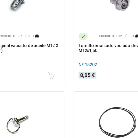
PRODUCTO ESPECÍFICO
PRODUCTO ESPECÍFICO
iginal vaciado de aceite M12 X
Tornillo imantado vaciado de 
r)
M12x1,50
Nº 15202
Precio
8,05 €