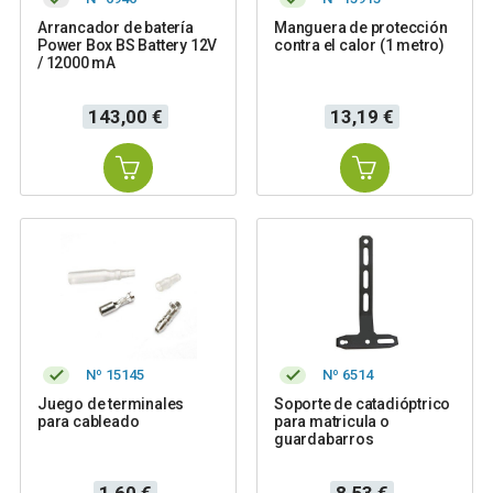
Arrancador de batería
Manguera de protección
Power Box BS Battery 12V
contra el calor (1 metro)
/ 12000 mA
Precio
Precio
143,00 €
13,19 €
Nº 15145
Nº 6514
Juego de terminales
Soporte de catadióptrico
para cableado
para matricula o
guardabarros
Precio
Precio
1,60 €
8,53 €