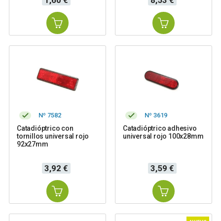
Nº 7582
Nº 3619
Catadióptrico con
Catadióptrico adhesivo
tornillos universal rojo
universal rojo 100x28mm
92x27mm
Precio
Precio
3,92 €
3,59 €