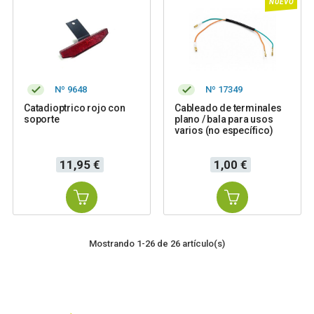
NUEVO
Nº 9648
Nº 17349
Catadioptrico rojo con
Cableado de terminales
soporte
plano / bala para usos
varios (no específico)
Precio
Precio
11,95 €
1,00 €
Mostrando 1-26 de 26 artículo(s)