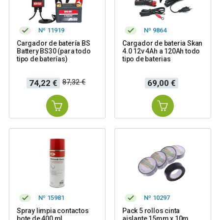
Nº 11919
Nº 9864
Cargador de batería BS
Cargador de bateria Skan
Battery BS30 (para todo
4.0 12v 4Ah a 120Ah todo
tipo de baterías)
tipo de baterias
Precio
Precio
Precio
87,32 €
74,22 €
69,00 €
base
Nº 15981
Nº 10297
Spray limpia contactos
Pack 5 rollos cinta
bote de 400 ml
aislante 15mm x 10m