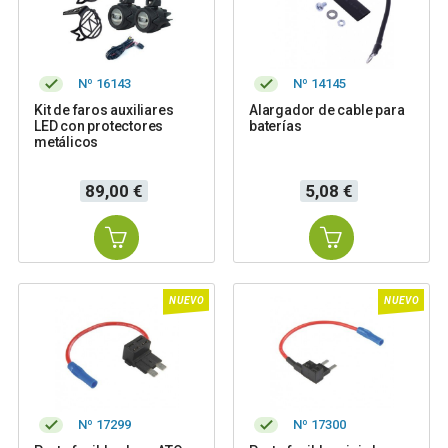
Nº 16143
Nº 14145
Kit de faros auxiliares
Alargador de cable para
LED con protectores
baterías
metálicos
Precio
Precio
89,00 €
5,08 €
NUEVO
NUEVO
Nº 17299
Nº 17300