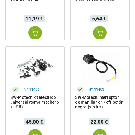
Precio
Precio
11,19 €
5,64 €
Nº 11406
Nº 11403
SW-Motech kit eléctrico
SW-Motech interruptor
universal (toma mechero
de manillar on / off botón
+ USB)
negro (sin luz)
Precio
Precio
45,00 €
22,00 €