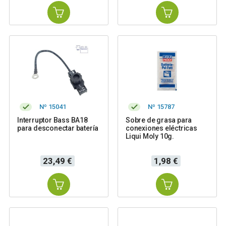
Nº 15041
Nº 15787
Interruptor Bass BA18
Sobre de grasa para
para desconectar batería
conexiones eléctricas
Liqui Moly 10g.
Precio
Precio
23,49 €
1,98 €