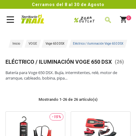
Cerramos del 8 al 30 de Agosto
Zona
%
0
OuTLeT
BUSCAR
Inicio
VOGE
Voge 650 DSX
Eléctrico / iluminación Voge 650 DSX
ELÉCTRICO / ILUMINACIÓN VOGE 650 DSX
(26)
Batería para Voge 650 DSX. Bujía, intermitentes, relé, motor de
arranque, cableado, bobina, pipa...
Mostrando 1-26 de 26 artículo(s)
-15%