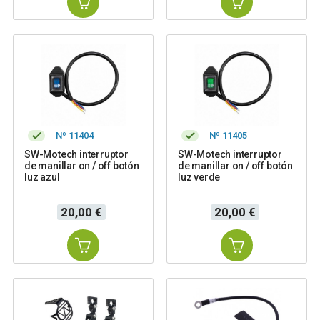
Nº 11404
Nº 11405
SW-Motech interruptor
SW-Motech interruptor
de manillar on / off botón
de manillar on / off botón
luz azul
luz verde
Precio
Precio
20,00 €
20,00 €