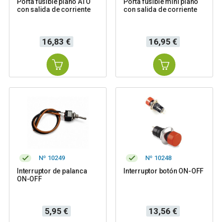
Porta fusible plano ATO
Porta fusible mini plano
con salida de corriente
con salida de corriente
Precio
Precio
16,83 €
16,95 €
Nº 10249
Nº 10248
Interruptor de palanca
Interruptor botón ON-OFF
ON-OFF
Precio
Precio
5,95 €
13,56 €