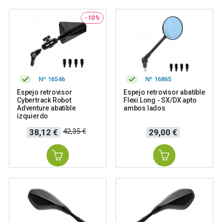
-10%
Nº 16546
Nº 16865
Espejo retrovisor
Espejo retrovisor abatible
Cybertrack Robot
Flexi Long - SX/DX apto
Adventure abatible
ambos lados
izquierdo
Precio
Precio
Precio
42,35 €
38,12 €
29,00 €
base