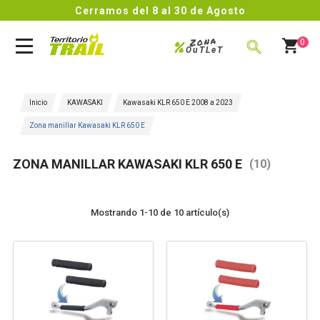
Cerramos del 8 al 30 de Agosto
Zona
%
0
OuTLeT
BUSCAR
Inicio
KAWASAKI
Kawasaki KLR 650 E 2008 a 2023
Zona manillar Kawasaki KLR 650 E
ZONA MANILLAR KAWASAKI KLR 650 E
(10)
Mostrando 1-10 de 10 artículo(s)