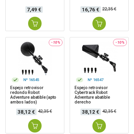
Precio
Precio
Precio
22,35 €
7,49 €
16,76 €
base
-10%
-10%
Nº 16545
Nº 16547
Espejo retrovisor
Espejo retrovisor
redondo Robot
Cybertrack Robot
Adventure abatible (apto
Adventure abatible
ambos lados)
derecho
Precio
Precio
Precio
Precio
42,35 €
42,35 €
38,12 €
38,12 €
base
base