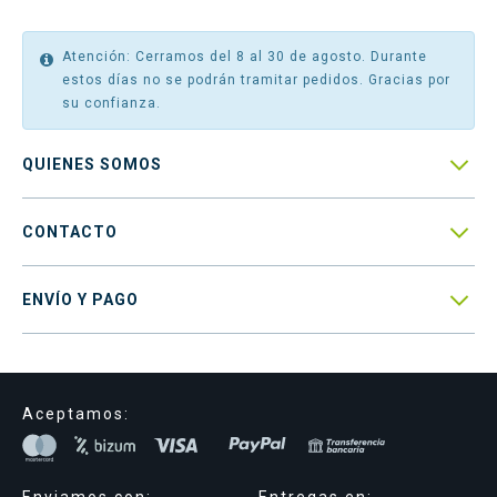
Atención: Cerramos del 8 al 30 de agosto. Durante
estos días no se podrán tramitar pedidos. Gracias por
su confianza.

QUIENES SOMOS

CONTACTO

ENVÍO Y PAGO
Aceptamos:
Enviamos con:
Entregas en: