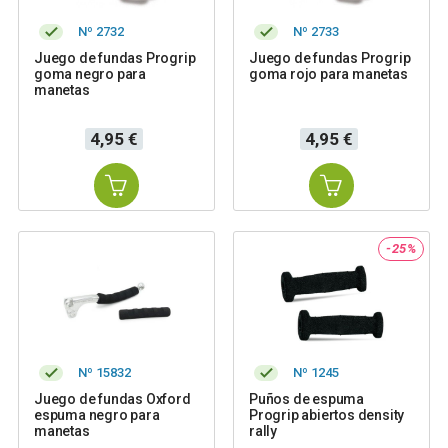
Nº 2732
Nº 2733
Juego de fundas Progrip
Juego de fundas Progrip
goma negro para
goma rojo para manetas
manetas
Precio
Precio
4,95 €
4,95 €
-25%
Nº 15832
Nº 1245
Juego de fundas Oxford
Puños de espuma
espuma negro para
Progrip abiertos density
manetas
rally