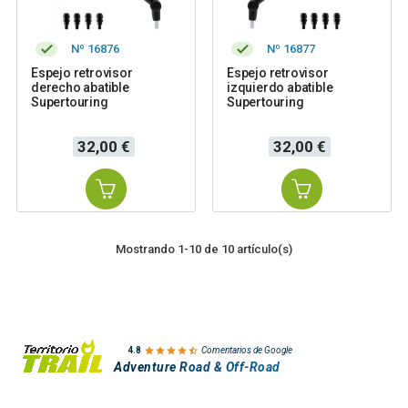
Nº 16876
Nº 16877
Espejo retrovisor
Espejo retrovisor
derecho abatible
izquierdo abatible
Supertouring
Supertouring
Precio
Precio
32,00 €
32,00 €
Mostrando 1-10 de 10 artículo(s)

4.8
Comentarios de Google
Adventure Road & Off-Road