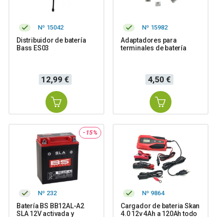
Nº 15042
Nº 15982
Distribuidor de batería
Adaptadores para
Bass ES03
terminales de batería
Precio
Precio
12,99 €
4,50 €
-15%
Nº 232
Nº 9864
Batería BS BB12AL-A2
Cargador de bateria Skan
SLA 12V activada y
4.0 12v 4Ah a 120Ah todo