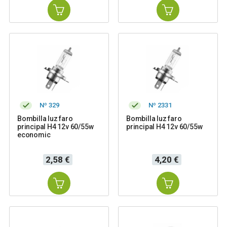
Nº 329
Nº 2331
Bombilla luz faro
Bombilla luz faro
principal H4 12v 60/55w
principal H4 12v 60/55w
economic
Precio
Precio
2,58 €
4,20 €