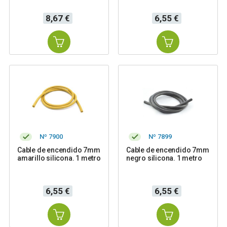
Precio
Precio
8,67 €
6,55 €
Nº 7900
Nº 7899
Cable de encendido 7mm
Cable de encendido 7mm
amarillo silicona. 1 metro
negro silicona. 1 metro
Precio
Precio
6,55 €
6,55 €