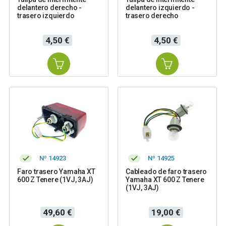
delantero derecho -
delantero izquierdo -
trasero izquierdo
trasero derecho
Precio
Precio
4,50 €
4,50 €
Nº 14923
Nº 14925
Faro trasero Yamaha XT
Cableado de faro trasero
600 Z Tenere (1VJ, 3AJ)
Yamaha XT 600 Z Tenere
(1VJ, 3AJ)
Precio
Precio
49,60 €
19,00 €