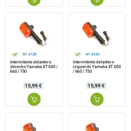
Nº 4128
Nº 4130
Intermitente delantero
Intermitente delantero
derecho Yamaha XT 600 /
izquierdo Yamaha XT 600
660 / 750
/ 660 / 750
Precio
Precio
15,99 €
15,99 €