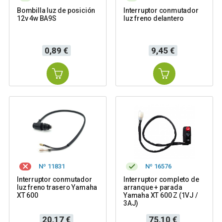
Bombilla luz de posición
Interruptor conmutador
12v 4w BA9S
luz freno delantero
Precio
Precio
0,89 €
9,45 €
Nº 11831
Nº 16576
Interruptor conmutador
Interruptor completo de
luz freno trasero Yamaha
arranque + parada
XT 600
Yamaha XT 600 Z (1VJ /
3AJ)
Precio
Precio
20,17 €
75,10 €