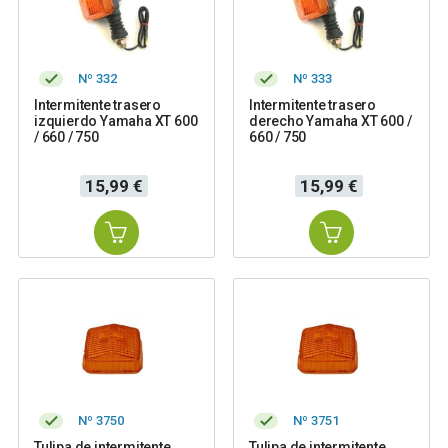
Nº 332
Nº 333
Intermitente trasero
Intermitente trasero
izquierdo Yamaha XT 600
derecho Yamaha XT 600 /
/ 660 / 750
660 / 750
Precio
Precio
15,99 €
15,99 €
Nº 3750
Nº 3751
Tulipa de intermitente
Tulipa de intermitente