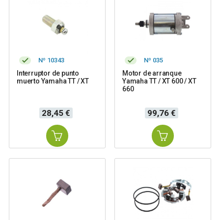
Nº 10343
Nº 035
Interruptor de punto
Motor de arranque
muerto Yamaha TT / XT
Yamaha TT / XT 600 / XT
660
Precio
Precio
28,45 €
99,76 €