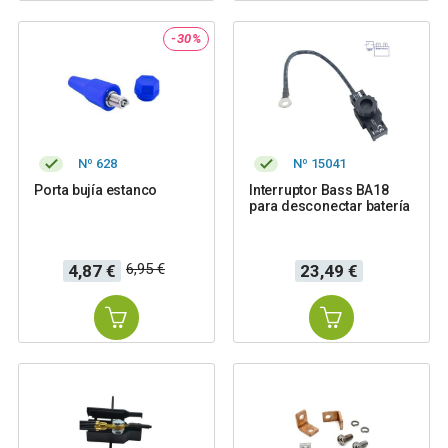
-30%
Nº 628
Nº 15041
Porta bujía estanco
Interruptor Bass BA18
para desconectar batería
Precio
Precio
Precio
6,95 €
4,87 €
23,49 €
base