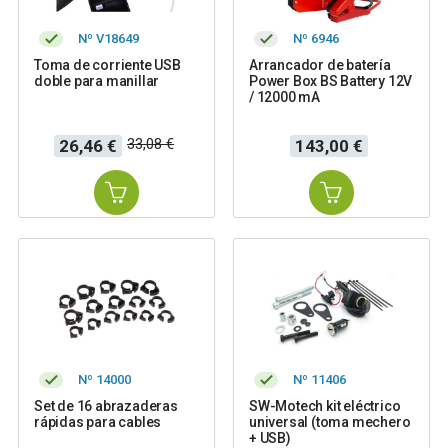
Nº V18649
Nº 6946
Toma de corriente USB
Arrancador de batería
doble para manillar
Power Box BS Battery 12V
/ 12000 mA
Precio
Precio
Precio
33,08 €
26,46 €
143,00 €
base
Nº 14000
Nº 11406
Set de 16 abrazaderas
SW-Motech kit eléctrico
rápidas para cables
universal (toma mechero
+ USB)