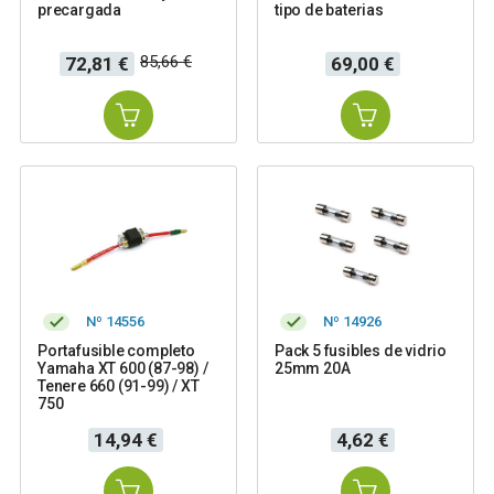
precargada
tipo de baterias
Precio
Precio
Precio
85,66 €
72,81 €
69,00 €
base
Nº 14556
Nº 14926
Portafusible completo
Pack 5 fusibles de vidrio
Yamaha XT 600 (87-98) /
25mm 20A
Tenere 660 (91-99) / XT
750
Precio
Precio
14,94 €
4,62 €