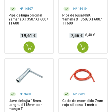
Nº 14807
Nº 15919
Pipa de bujía original
Pipa de bujía NGK
Yamaha XT 350 / XT 600 /
Yamaha XT 350 / XT 600 /
TT 600
TT 600
Precio
Precio
Precio
8,40 €
19,61 €
7,56 €
base
Nº 3488
Nº 7901
Llave de bujía 18mm.
Cable de encendido 7mm
Longitud 118mm con
rojo silicona. 1 metro
mango T