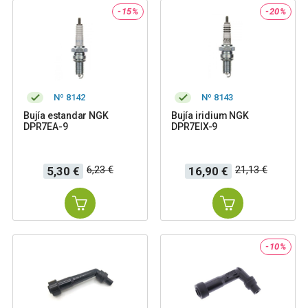
-15%
-20%
Nº 8142
Nº 8143
Bujía estandar NGK
Bujía iridium NGK
DPR7EA-9
DPR7EIX-9
Precio
Precio
Precio
Precio
6,23 €
21,13 €
5,30 €
16,90 €
base
base
-10%