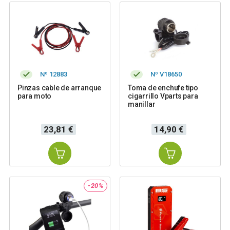
Nº 12883
Nº V18650
Pinzas cable de arranque
Toma de enchufe tipo
para moto
cigarrillo Vparts para
manillar
Precio
Precio
23,81 €
14,90 €
-20%