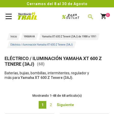
Cerramos del 8 al 30 de Agosto
Zona
%
0
OuTLeT
BUSCAR
Inicio
YAMAHA
Yamaha XT 600 Z Teneré (3AJ) de 1988 a 1991
Eléctrico / iluminación Yamaha XT 600 Z Tenere (3AJ)
ELÉCTRICO / ILUMINACIÓN YAMAHA XT 600 Z
TENERE (3AJ)
(68)
Baterías, bujias, bombillas, intermitentes, regulador y
más para
Yamaha XT 600 Z Tenere (3AJ).
Mostrando 1-48 de 68 artículo(s)
1
2
Siguiente