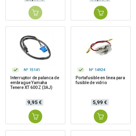
Nº 15141
Nº 14924
Interruptor de palanca de
Portafusible en linea para
embrague Yamaha
fusible de vidrio
Tenere XT 600 Z (3AJ)
Precio
Precio
9,95 €
5,99 €