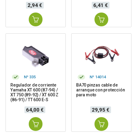
Precio
Precio
2,94 €
6,41 €
Nº 335
Nº 14014
Regulador de corriente
BA70 pinzas cable de
Yamaha XT 600 (87-94) /
arranque con protección
XT 750 (89-92) / XT 600 Z
para moto
(86-91) / TT 600 E-S
Precio
Precio
64,00 €
29,95 €