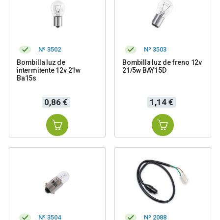
Nº 3502
Nº 3503
Bombilla luz de
Bombilla luz de freno 12v
intermitente 12v 21w
21/5w BAY15D
Ba15s
Precio
Precio
0,86 €
1,14 €
Nº 3504
Nº 2088