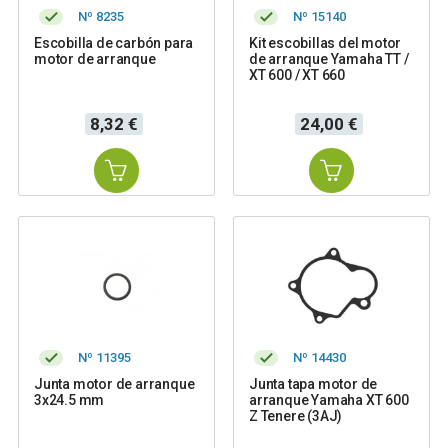
Nº 8235
Nº 15140
Escobilla de carbón para
Kit escobillas del motor
motor de arranque
de arranque Yamaha TT /
XT 600 / XT 660
Precio
Precio
8,32 €
24,00 €
Nº 11395
Nº 14430
Junta motor de arranque
Junta tapa motor de
3x24.5 mm
arranque Yamaha XT 600
Z Tenere (3AJ)