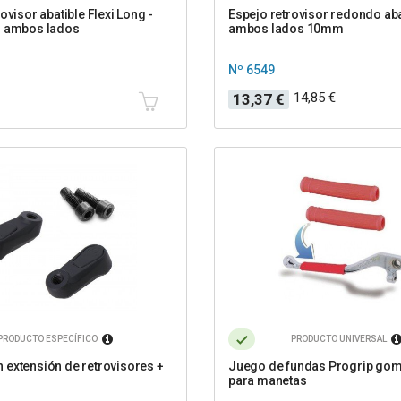
ovisor abatible Flexi Long -
Espejo retrovisor redondo aba
o ambos lados
ambos lados 10mm
Nº 6549
Precio
Precio
14,85 €
13,37 €
base
PRODUCTO ESPECÍFICO
PRODUCTO UNIVERSAL
extensión de retrovisores +
Juego de fundas Progrip gom
para manetas