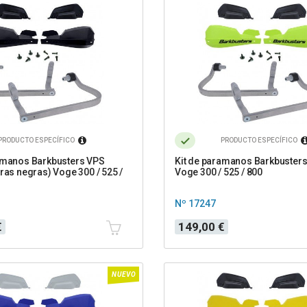
PRODUCTO ESPECÍFICO
PRODUCTO ESPECÍFICO
amanos Barkbusters VPS
Kit de paramanos Barkbusters
tras negras) Voge 300 / 525 /
Voge 300 / 525 / 800
Nº 17247
Precio
€
149,00 €
NUEVO