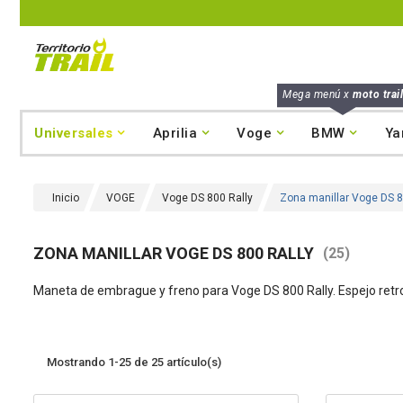
Mega menú x
moto trail
Universales
Aprilia
Voge
BMW
Ya
Inicio
VOGE
Voge DS 800 Rally
Zona manillar Voge DS 8
ZONA MANILLAR VOGE DS 800 RALLY
(25)
Maneta de embrague y freno para Voge DS 800 Rally. Espejo retrovi
Mostrando 1-25 de 25 artículo(s)