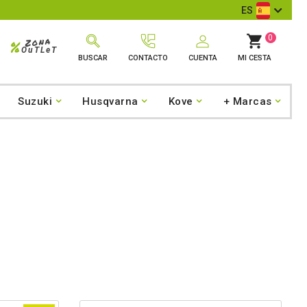
ES
0
Zona
%
OuTLeT
BUSCAR
CONTACTO
CUENTA
MI CESTA
Suzuki
Husqvarna
Kove
+ Marcas