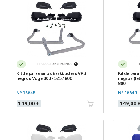
PRODUCTO ESPECÍFICO
Kit de paramanos Barkbusters VPS
Kit de par
negros Voge 300 / 525 / 800
negros (le
800
Nº 16648
Nº 16649
Precio
Precio
149,00 €
149,00 