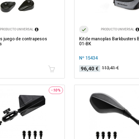
PRODUCTO UNIVERSAL
PRODUCTO UNIVERSAL
s juego de contrapesos
Kit de manoplas Barkbusters 
s
01-BK
Nº 15434
Precio
Precio
113,41 €
96,40 €
base
-10%