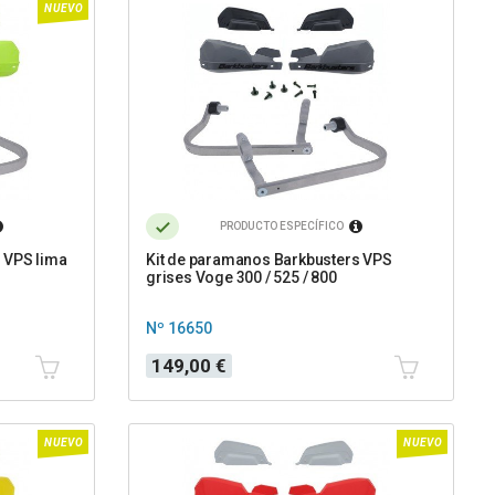
NUEVO
PRODUCTO ESPECÍFICO
 VPS lima
Kit de paramanos Barkbusters VPS
grises Voge 300 / 525 / 800
Nº 16650
Precio
149,00 €
NUEVO
NUEVO