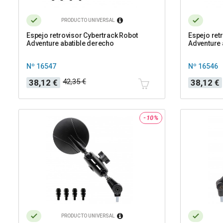
PRODUCTO UNIVERSAL
Espejo retrovisor Cybertrack Robot
Espejo ret
Adventure abatible derecho
Adventure 
Nº 16547
Nº 16546
Precio
Precio
Precio
Precio
42,35 €
38,12 €
38,12 €
base
base
-10%
PRODUCTO UNIVERSAL