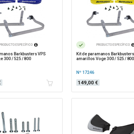
PRODUCTO ESPECÍFICO
PRODUCTO ESPECÍFICO
amanos Barkbusters VPS
Kit de paramanos Barkbuster
e 300 / 525 / 800
amarillos Voge 300 / 525 / 800
Nº 17246
Precio
€
149,00 €