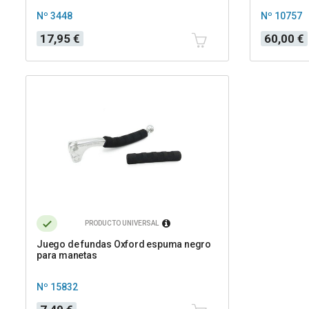
Nº 3448
Nº 10757
Precio
Precio
17,95 €
60,00 €
PRODUCTO UNIVERSAL
Juego de fundas Oxford espuma negro
para manetas
Nº 15832
Precio