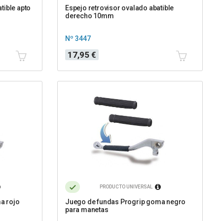
tible apto
Espejo retrovisor ovalado abatible
derecho 10mm
Nº 3447
Precio
17,95 €
PRODUCTO UNIVERSAL
a rojo
Juego de fundas Progrip goma negro
para manetas