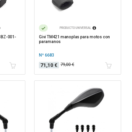
PRODUCTO UNIVERSAL
BBZ-001-
Givi TM421 manoplas para motos con
paramanos
Nº 6683
Precio
Precio
79,00 €
71,10 €
base