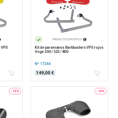
PRODUCTO ESPECÍFICO
s VPS
Kit de paramanos Barkbusters VPS rojos
Voge 300 / 525 / 800
Nº 17244
Precio
149,00 €
-15%
-10%