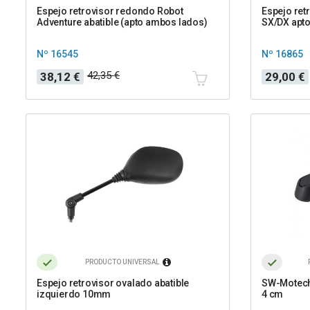
Espejo retrovisor redondo Robot
Espejo retr
Adventure abatible (apto ambos lados)
SX/DX apt
Nº 16545
Nº 16865
Precio
Precio
Precio
42,35 €
38,12 €
29,00 €
base
PRODUCTO UNIVERSAL
Espejo retrovisor ovalado abatible
SW-Motech 
izquierdo 10mm
4 cm