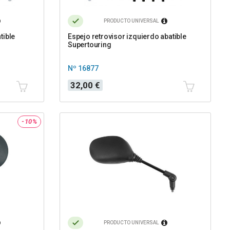
PRODUCTO UNIVERSAL
tible
Espejo retrovisor izquierdo abatible
Supertouring
Nº 16877
Precio
32,00 €
-10%
PRODUCTO UNIVERSAL