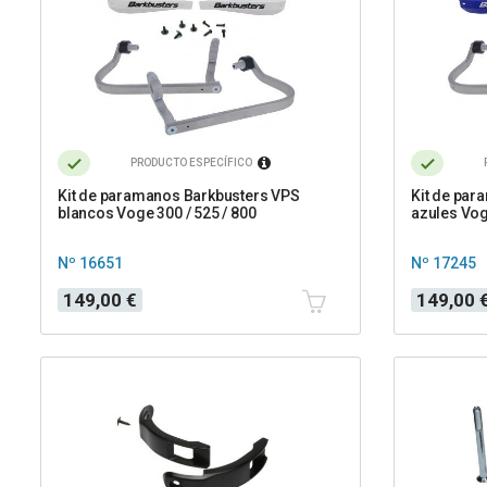
PRODUCTO ESPECÍFICO
Kit de paramanos Barkbusters VPS
Kit de par
blancos Voge 300 / 525 / 800
azules Vog
Nº 16651
Nº 17245
Precio
Precio
149,00 €
149,00 