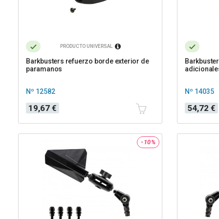
PRODUCTO UNIVERSAL
Barkbusters refuerzo borde exterior de
Barkbuster
paramanos
adicionale
Nº 12582
Nº 14035
Precio
Precio
19,67 €
54,72 €
-10%