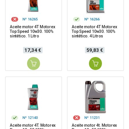
Nº 16265
Nº 16266
Aceite motor 4T Motorex
Aceite motor 4T Motorex
Top Speed 10w30. 100%
Top Speed 10w30. 100%
sintético. 1 Litro
sintético. 4 Litros
Precio
Precio
17,34 €
59,83 €
Nº 12140
Nº 11231
Aceite motor 4T. Motorex
Aceite motor 4t. Motorex