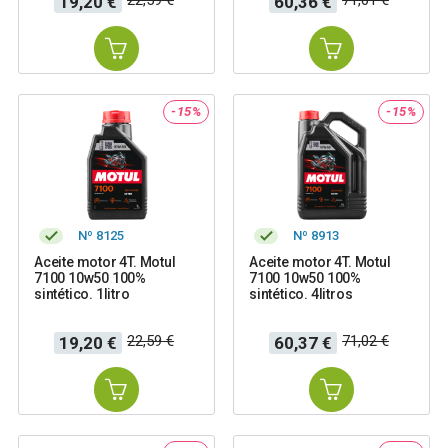
19,20 €
60,36 €
base
base
-15%
-15%
Nº 8125
Nº 8913
Aceite motor 4T. Motul
Aceite motor 4T. Motul
7100 10w50 100%
7100 10w50 100%
sintético. 1litro
sintético. 4litros
Precio
Precio
Precio
Precio
22,59 €
71,02 €
19,20 €
60,37 €
base
base