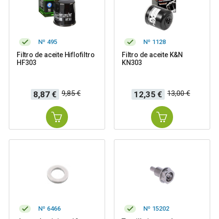
Nº 495
Nº 1128
Filtro de aceite Hiflofiltro
Filtro de aceite K&N
HF303
KN303
Precio
Precio
Precio
Precio
9,85 €
13,00 €
8,87 €
12,35 €
base
base
Nº 6466
Nº 15202