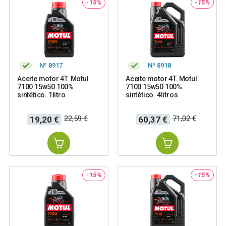
-15%
-15%
Nº 8917
Nº 8918
Aceite motor 4T. Motul
Aceite motor 4T. Motul
7100 15w50 100%
7100 15w50 100%
sintético. 1litro
sintético. 4litros
Precio
Precio
Precio
Precio
22,59 €
71,02 €
19,20 €
60,37 €
base
base
-15%
-15%