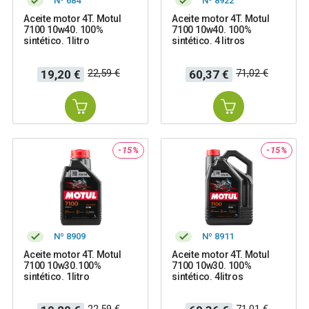
Nº 684
Nº 8922
Aceite motor 4T. Motul
Aceite motor 4T. Motul
7100 10w40. 100%
7100 10w40. 100%
sintético. 1litro
sintético. 4 litros
Precio
Precio
Precio
Precio
22,59 €
71,02 €
19,20 €
60,37 €
base
base
-15%
-15%
Nº 8909
Nº 8911
Aceite motor 4T. Motul
Aceite motor 4T. Motul
7100 10w30.100%
7100 10w30. 100%
sintético. 1litro
sintético. 4litros
Precio
Precio
Precio
Precio
22,59 €
71,01 €