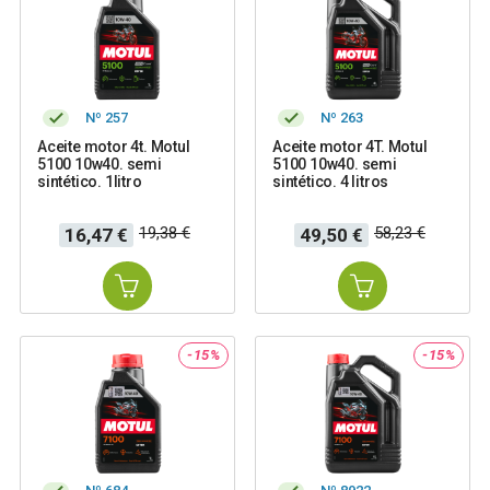
Nº 257
Nº 263
Aceite motor 4t. Motul
Aceite motor 4T. Motul
5100 10w40. semi
5100 10w40. semi
sintético. 1litro
sintético. 4 litros
Precio
Precio
Precio
Precio
19,38 €
58,23 €
16,47 €
49,50 €
base
base
-15%
-15%