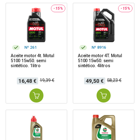
-15%
-15%
Nº 261
Nº 8916
Aceite motor 4t. Motul
Aceite motor 4T. Motul
5100 15w50. semi
5100 15w50. semi
sintético. 1litro
sintético. 4litros
Precio
Precio
Precio
Precio
19,39 €
58,23 €
16,48 €
49,50 €
base
base