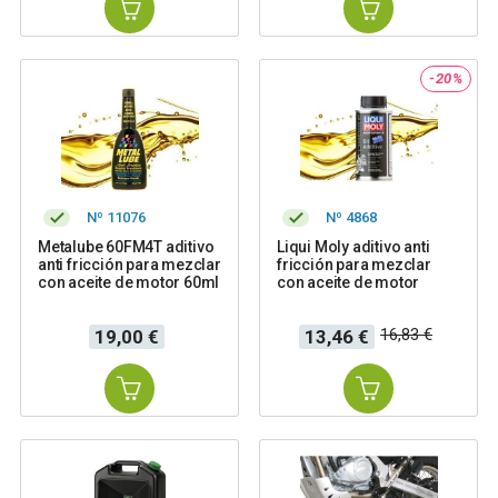
-20%
Nº 11076
Nº 4868
Metalube 60FM4T aditivo
Liqui Moly aditivo anti
anti fricción para mezclar
fricción para mezclar
con aceite de motor 60ml
con aceite de motor
Precio
Precio
Precio
16,83 €
19,00 €
13,46 €
base