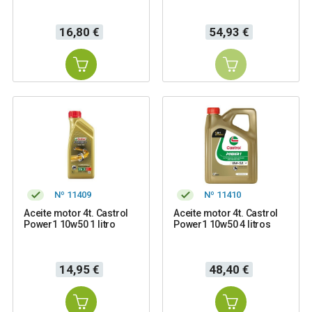
Precio
Precio
16,80 €
54,93 €
Nº 11409
Nº 11410
Aceite motor 4t. Castrol
Aceite motor 4t. Castrol
Power1 10w50 1 litro
Power1 10w50 4 litros
Precio
Precio
14,95 €
48,40 €