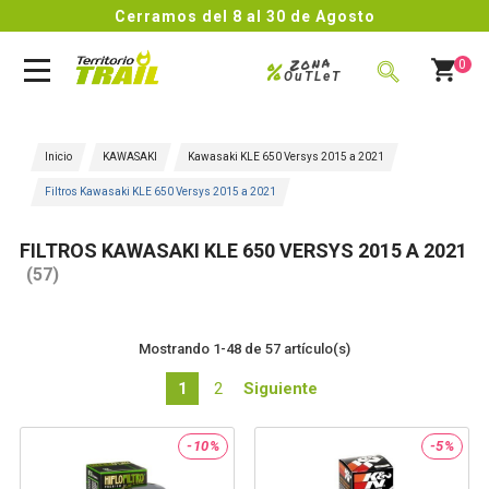
Cerramos del 8 al 30 de Agosto
Zona
%
0
OuTLeT
BUSCAR
Inicio
KAWASAKI
Kawasaki KLE 650 Versys 2015 a 2021
Filtros Kawasaki KLE 650 Versys 2015 a 2021
FILTROS KAWASAKI KLE 650 VERSYS 2015 A 2021
(57)
Mostrando 1-48 de 57 artículo(s)
1
2
Siguiente
-10%
-5%