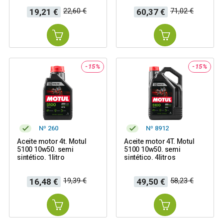
Precio
Precio
Precio
Precio
22,60 €
71,02 €
19,21 €
60,37 €
base
base
-15%
-15%
Nº 260
Nº 8912
Aceite motor 4t. Motul
Aceite motor 4T. Motul
5100 10w50. semi
5100 10w50. semi
sintético. 1litro
sintético. 4litros
Precio
Precio
Precio
Precio
19,39 €
58,23 €
16,48 €
49,50 €
base
base