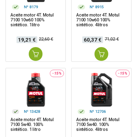
Nº 8179
Nº 8915
Aceite motor 4T. Motul
Aceite motor 4T. Motul
7100 10w60 100%
7100 10w60 100%
sintético. 1litro
sintético. 4litros
Precio
Precio
Precio
Precio
22,60 €
71,02 €
19,21 €
60,37 €
base
base
-15%
-15%
Nº 13428
Nº 12706
Aceite motor 4T. Motul
Aceite motor 4T. Motul
7100 5w40. 100%
7100 5w40. 100%
sintético. 1 litro
sintético. 4litros