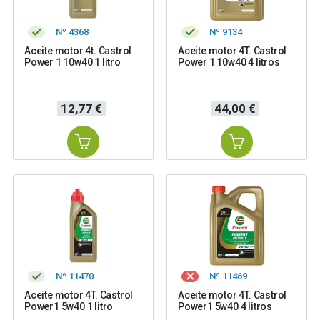
Nº 4368
Nº 9134
Aceite motor 4t. Castrol
Aceite motor 4T. Castrol
Power 1 10w40 1 litro
Power 1 10w40 4 litros
Precio
Precio
12,77 €
44,00 €
Nº 11470
Nº 11469
Aceite motor 4T. Castrol
Aceite motor 4T. Castrol
Power1 5w40 1 litro
Power1 5w40 4 litros