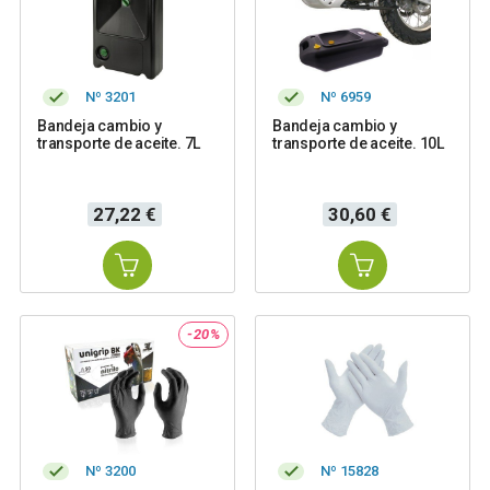
Nº 3201
Nº 6959
Bandeja cambio y
Bandeja cambio y
transporte de aceite. 7L
transporte de aceite. 10L
Precio
Precio
27,22 €
30,60 €
-20%
Nº 3200
Nº 15828