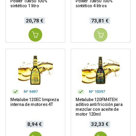
Power 10w50 100%
Power 10w50 100%
sintético 1 litro
sintético 4 litros
Precio
Precio
20,78 €
73,81 €
Nº 9497
Nº 10397
Metalube 120EC limpieza
Metalube 120FM4TEH
interna de motores 4T
aditivo anti fricción para
mezclar con aceite de
motor 120ml
Precio
Precio
8,94 €
32,33 €