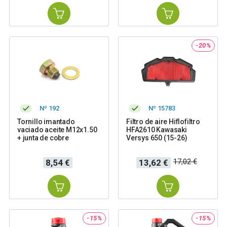
-20%
Nº 192
Nº 15783
Tornillo imantado
Filtro de aire Hiflofiltro
vaciado aceite M12x1.50
HFA2610 Kawasaki
+ junta de cobre
Versys 650 (15-26)
Precio
Precio
Precio
17,02 €
8,54 €
13,62 €
base
-15%
-15%