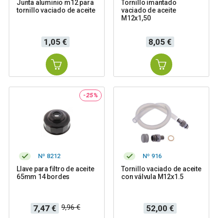
Junta aluminio m12 para
Tornillo imantado
tornillo vaciado de aceite
vaciado de aceite
M12x1,50
Precio
Precio
1,05 €
8,05 €
-25%
Nº 8212
Nº 916
Llave para filtro de aceite
Tornillo vaciado de aceite
65mm 14 bordes
con válvula M12x1.5
Precio
Precio
Precio
9,96 €
7,47 €
52,00 €
base