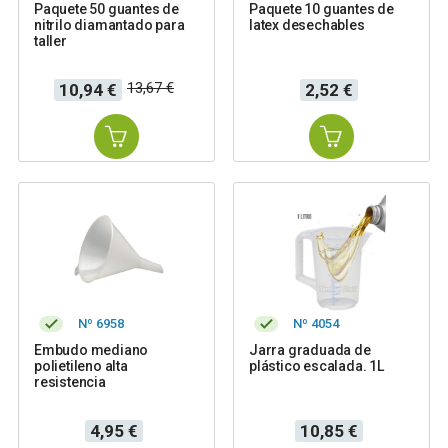
Paquete 50 guantes de
Paquete 10 guantes de
nitrilo diamantado para
latex desechables
taller
Precio
Precio
Precio
13,67 €
10,94 €
2,52 €
base
Nº 6958
Nº 4054
Embudo mediano
Jarra graduada de
polietileno alta
plástico escalada. 1L
resistencia
Precio
Precio
4,95 €
10,85 €