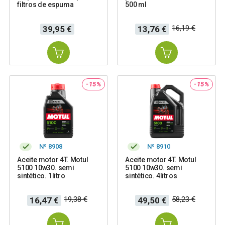
filtros de espuma
500 ml
Precio
Precio
Precio
16,19 €
39,95 €
13,76 €
base
-15%
-15%
Nº 8908
Nº 8910
Aceite motor 4T. Motul
Aceite motor 4T. Motul
5100 10w30. semi
5100 10w30. semi
sintético. 1litro
sintético. 4litros
Precio
Precio
Precio
Precio
19,38 €
58,23 €
16,47 €
49,50 €
base
base