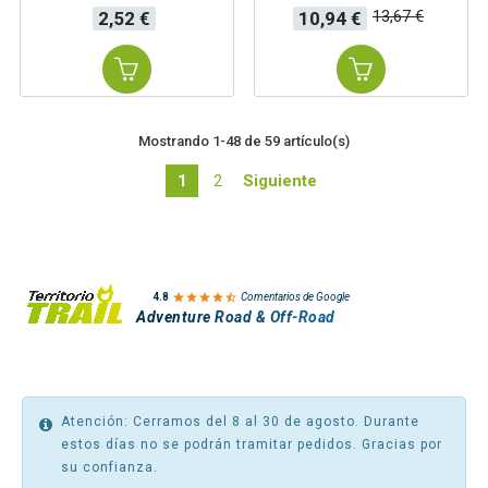
Precio
Precio
Precio
13,67 €
2,52 €
10,94 €
base
Mostrando 1-48 de 59 artículo(s)
1
2
Siguiente

4.8
Comentarios de Google
Adventure Road & Off-Road
Atención: Cerramos del 8 al 30 de agosto. Durante
estos días no se podrán tramitar pedidos. Gracias por
su confianza.