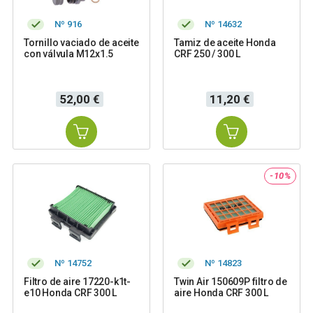
Nº 916
Nº 14632
Tornillo vaciado de aceite
Tamiz de aceite Honda
con válvula M12x1.5
CRF 250 / 300 L
Precio
Precio
52,00 €
11,20 €
-10%
Nº 14752
Nº 14823
Filtro de aire 17220-k1t-
Twin Air 150609P filtro de
e10 Honda CRF 300 L
aire Honda CRF 300 L