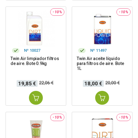
-10%
-10%
Nº 10027
Nº 11497
Twin Air limpiador filtros
Twin Air aceite líquido
de aire. Bote 0.9kg
para filtros de aire. Bote
1L
Precio
Precio
Precio
Precio
22,06 €
20,00 €
19,85 €
18,00 €
base
base
-10%
-10%