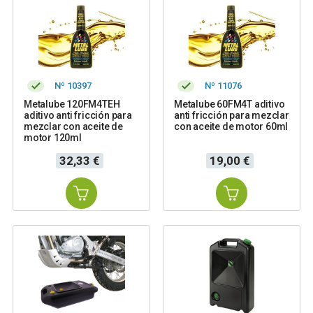
Nº 10397
Nº 11076
Metalube 120FM4TEH
Metalube 60FM4T aditivo
aditivo anti fricción para
anti fricción para mezclar
mezclar con aceite de
con aceite de motor 60ml
motor 120ml
Precio
Precio
32,33 €
19,00 €