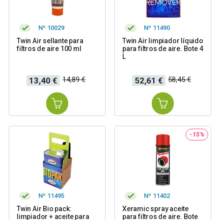
Nº 10029
Nº 11490
Twin Air sellante para
Twin Air limpiador líquido
filtros de aire 100 ml
para filtros de aire. Bote 4
L
Precio
Precio
Precio
Precio
14,89 €
58,45 €
13,40 €
52,61 €
base
base
-15%
Nº 11495
Nº 11402
Twin Air Bio pack:
Xeramic spray aceite
limpiador + aceite para
para filtros de aire. Bote