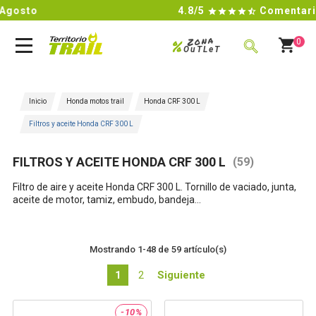
4.8/5
Comentarios de Google

Zona
%
0
OuTLeT
BUSCAR
Inicio
Honda motos trail
Honda CRF 300 L
Filtros y aceite Honda CRF 300 L
FILTROS Y ACEITE HONDA CRF 300 L
(59)
Filtro de aire y aceite
Honda CRF 300 L
. Tornillo de vaciado, junta,
acei
te de motor, tamiz, embudo, bandeja...
Mostrando 1-48 de 59 artículo(s)
1
2
Siguiente
-10%