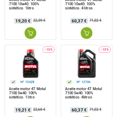
7100 10w40. 100%
7100 10w40. 100%
sintético. 1litro
sintético. 4 litros
Precio
Precio
Precio
Precio
22,59 €
71,02 €
19,20 €
60,37 €
base
base
-15%
-15%
Nº 13428
Nº 12706
Aceite motor 4T. Motul
Aceite motor 4T. Motul
7100 5w40. 100%
7100 5w40. 100%
sintético. 1 litro
sintético. 4litros
Precio
Precio
Precio
Precio
22,60 €
71,02 €
19,21 €
60,37 €
base
base