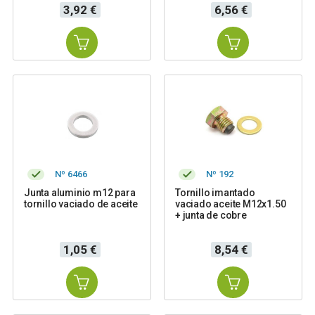
Precio
Precio
3,92 €
6,56 €
Nº 6466
Nº 192
Junta aluminio m12 para
Tornillo imantado
tornillo vaciado de aceite
vaciado aceite M12x1.50
+ junta de cobre
Precio
Precio
1,05 €
8,54 €