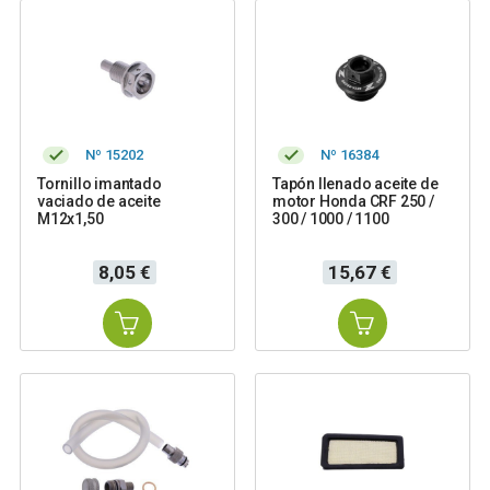
Nº 15202
Nº 16384
Tornillo imantado
Tapón llenado aceite de
vaciado de aceite
motor Honda CRF 250 /
M12x1,50
300 / 1000 / 1100
Precio
Precio
8,05 €
15,67 €