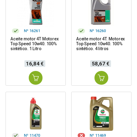
Nº 16261
Nº 16260
Aceite motor 4T Motorex
Aceite motor 4T. Motorex
Top Speed 10w40. 100%
Top Speed 10w40. 100%
sintético. 1 Litro
sintético. 4 litros
Precio
Precio
16,84 €
58,67 €
Nº 11470
Nº 11469