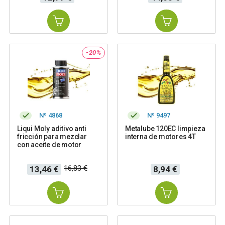
-20%
Nº 4868
Nº 9497
Liqui Moly aditivo anti
Metalube 120EC limpieza
fricción para mezclar
interna de motores 4T
con aceite de motor
Precio
Precio
Precio
16,83 €
13,46 €
8,94 €
base