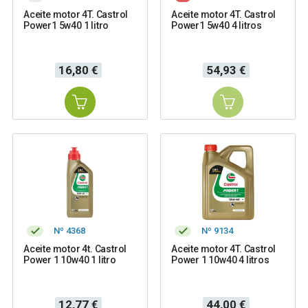
Aceite motor 4T. Castrol
Aceite motor 4T. Castrol
Power1 5w40 1 litro
Power1 5w40 4 litros
Precio
Precio
16,80 €
54,93 €
Nº 4368
Nº 9134
Aceite motor 4t. Castrol
Aceite motor 4T. Castrol
Power 1 10w40 1 litro
Power 1 10w40 4 litros
Precio
Precio
12,77 €
44,00 €