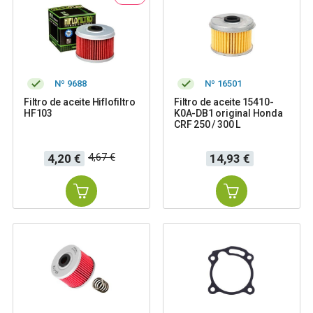
Nº 9688
Nº 16501
Filtro de aceite Hiflofiltro
Filtro de aceite 15410-
HF103
K0A-DB1 original Honda
CRF 250 / 300 L
Precio
Precio
Precio
4,67 €
4,20 €
14,93 €
base