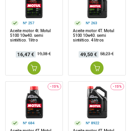
Nº 257
Nº 263
Aceite motor 4t. Motul
Aceite motor 4T. Motul
5100 10w40. semi
5100 10w40. semi
sintético. 1litro
sintético. 4 litros
Precio
Precio
Precio
Precio
19,38 €
58,23 €
16,47 €
49,50 €
base
base
-15%
-15%
Nº 684
Nº 8922
Aceite motor 4T. Motul
Aceite motor 4T. Motul