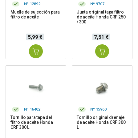
Nº 12892
Nº 9707
Muelle de sujección para
Junta original tapa filtro
filtro de aceite
de aceite Honda CRF 250
/ 300
Precio
Precio
5,99 €
7,51 €
Nº 16402
Nº 15960
Tornillo para tapa del
Tornillo original drenaje
filtro de aceite Honda
de aceite Honda CRF 300
CRF 300 L
L