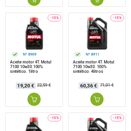
-15%
-15%
Nº 8909
Nº 8911
Aceite motor 4T. Motul
Aceite motor 4T. Motul
7100 10w30.100%
7100 10w30. 100%
sintético. 1litro
sintético. 4litros
Precio
Precio
Precio
Precio
22,59 €
71,01 €
19,20 €
60,36 €
base
base
-15%
-15%