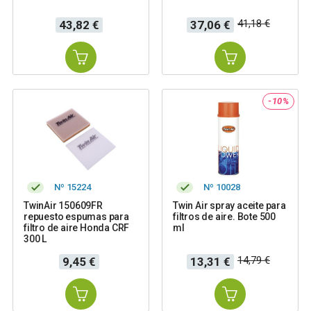
Precio
Precio
Precio
41,18 €
43,82 €
37,06 €
base
-10%
Nº 15224
Nº 10028
TwinAir 150609FR
Twin Air spray aceite para
repuesto espumas para
filtros de aire. Bote 500
filtro de aire Honda CRF
ml
300 L
Precio
Precio
Precio
14,79 €
9,45 €
13,31 €
base