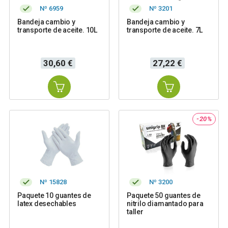
Nº 6959
Nº 3201
Bandeja cambio y
Bandeja cambio y
transporte de aceite. 10L
transporte de aceite. 7L
Precio
Precio
30,60 €
27,22 €
-20%
Nº 15828
Nº 3200
Paquete 10 guantes de
Paquete 50 guantes de
latex desechables
nitrilo diamantado para
taller