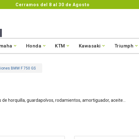
4.8/5

maha
Honda
KTM
Kawasaki
Triumph
siones BMW F 750 GS
e horquilla, guardapolvos, rodamientos, amortiguador, aceite...