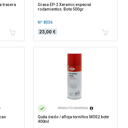
a trasera
Grasa EP-2 Xeramic especial
rodamientos. Bote 500gr
Nº 8036
Precio
23,00 €
PRODUCTO UNIVERSAL
scas
Quita óxido / afloja tornillos MOS2 bote
400ml