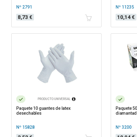
Nº 2791
Nº 11235
Precio
Precio
8,73 €
10,14 €
PRODUCTO UNIVERSAL
Paquete 10 guantes de latex
Paquete 50
desechables
diamantado
Nº 15828
Nº 3200
Precio
Precio
Precio