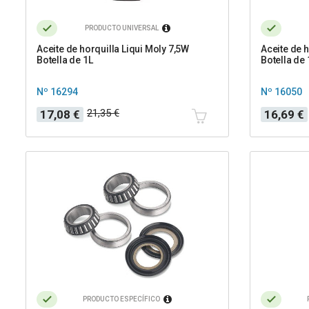
PRODUCTO UNIVERSAL
Aceite de horquilla Liqui Moly 7,5W
Aceite de 
Botella de 1L
Botella de 
Nº 16294
Nº 16050
Precio
Precio
Precio
Precio
21,35 €
17,08 €
16,69 €
base
base
PRODUCTO ESPECÍFICO