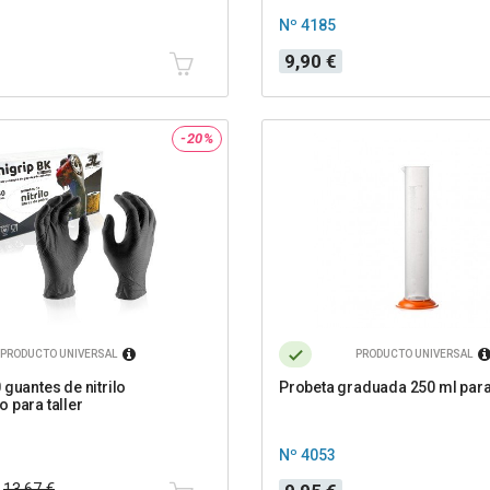
Nº 4185
Precio
9,90 €
-20%
PRODUCTO UNIVERSAL
PRODUCTO UNIVERSAL
 guantes de nitrilo
Probeta graduada 250 ml para
 para taller
Nº 4053
Precio
13,67 €