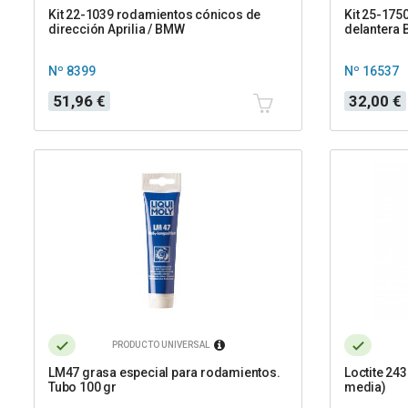
Kit 22-1039 rodamientos cónicos de
Kit 25-175
dirección Aprilia / BMW
delantera 
Nº 8399
Nº 16537
Precio
Precio
51,96 €
32,00 €
PRODUCTO UNIVERSAL
LM47 grasa especial para rodamientos.
Loctite 243
Tubo 100 gr
media)