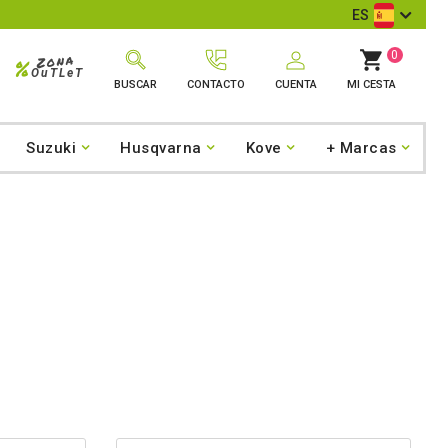
Comentarios de Google
ES

0
Zona
%
OuTLeT
BUSCAR
CONTACTO
CUENTA
MI CESTA
Suzuki
Husqvarna
Kove
+ Marcas