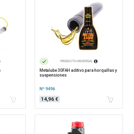
PRODUCTO UNIVERSAL
a
Metalube 30FAH aditivo para horquillas y
suspensiones
Nº 9496
Precio
14,96 €