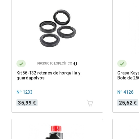
PRODUCTO ESPECÍFICO
Kit 56-132 retenes de horquilla y
Grasa Kaya
guardapolvos
Bote de 2
Nº 1233
Nº 4126
Precio
Precio
35,99 €
25,62 €