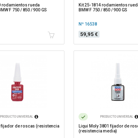
0 rodamientos rueda
Kit 25-1814 rodamientos rued
BMW F 750 / 850 / 900 GS
BMW F 750 / 850 / 900 GS
Nº 16538
Precio
59,95 €
PRODUCTO UNIVERSAL
PRODUCTO UNIVERSAL
 fijador de roscas (resistencia
Liqui Moly 3801 fijador de ro
(resistencia media)