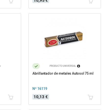
10,95 €
PRODUCTO UNIVERSAL
Abrillantador de metales Autosol 75 ml
Nº 16119
Precio
10,13 €