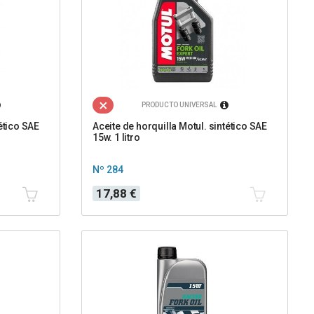
PRODUCTO UNIVERSAL
ético SAE
Aceite de horquilla Motul. sintético SAE
15w. 1 litro
Nº 284
Precio
17,88 €