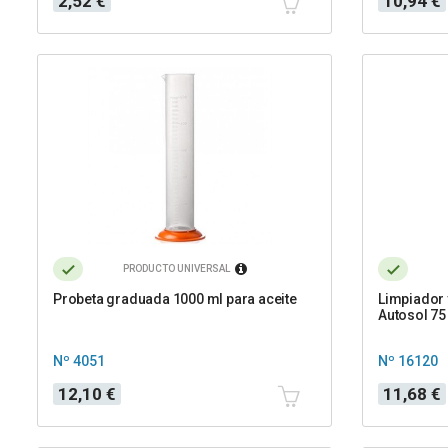
2,52 €
10,94 €
base
PRODUCTO UNIVERSAL
Probeta graduada 1000 ml para aceite
Limpiador 
Autosol 75
Nº 4051
Nº 16120
Precio
Precio
12,10 €
11,68 €