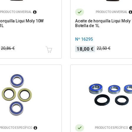
PRODUCTO UNIVERSAL
PRODUCTO UNIVERSAL
horquilla Liqui Moly 10W
Aceite de horquilla Liqui Moly
1L
Botella de 1L
Nº 16295
Precio
Precio
20,86 €
22,50 €
18,00 €
base
PRODUCTO ESPECÍFICO
PRODUCTO ESPECÍFICO