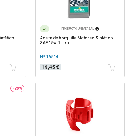
PRODUCTO UNIVERSAL
intético
Aceite de horquilla Motorex. Sintético
SAE 15w. 1 litro
Nº 16514
Precio
19,45 €
-20%