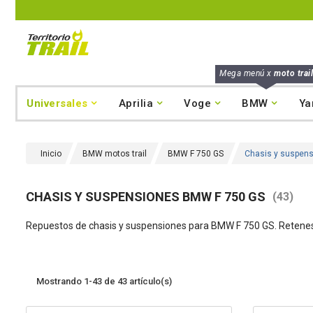
Mega menú x
moto trail
Universales
Aprilia
Voge
BMW
Ya
Inicio
BMW motos trail
BMW F 750 GS
Chasis y suspen
CHASIS Y SUSPENSIONES BMW F 750 GS
(43)
Repuestos de chasis y suspensiones para BMW F 750 GS. Retenes d
Mostrando 1-43 de 43 artículo(s)