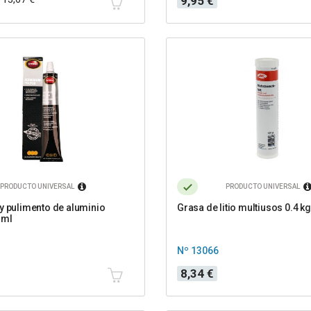
9,95 €
PRODUCTO UNIVERSAL
PRODUCTO UNIVERSAL
y pulimento de aluminio
Grasa de litio multiusos 0.4 kg
 ml
Nº 13066
Precio
8,34 €