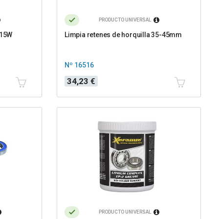
PRODUCTO UNIVERSAL
 15W
Limpia retenes de horquilla 35-45mm
Nº 16516
Precio
34,23 €
PRODUCTO UNIVERSAL