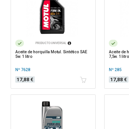
PRODUCTO UNIVERSAL
Aceite de horquilla Motul. Sintético SAE
Aceite de h
5w. 1 litro
7,5w. 1 litr
Nº 7628
Nº 285
Precio
Precio
17,88 €
17,88 €