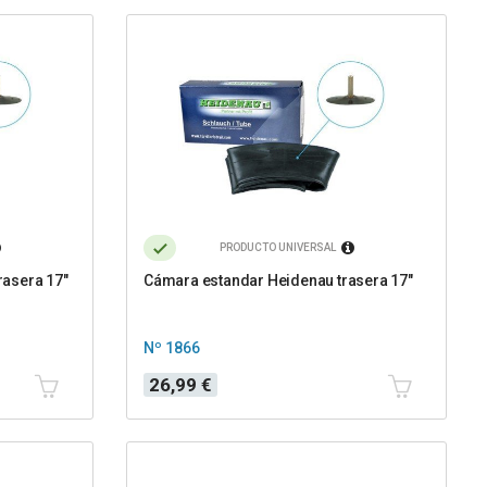
PRODUCTO UNIVERSAL
rasera 17"
Cámara estandar Heidenau trasera 17"
Nº 1866
Precio
26,99 €