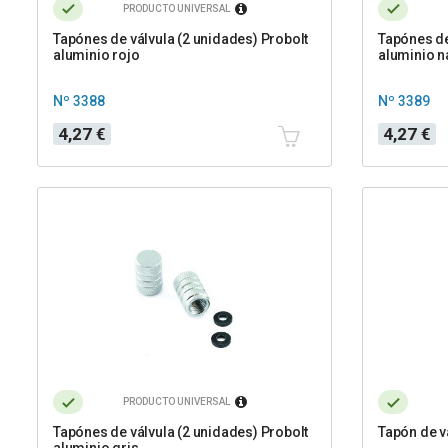
PRODUCTO UNIVERSAL
Tapónes de válvula (2 unidades) Probolt
Tapónes de
aluminio rojo
aluminio n
Nº 3388
Nº 3389
Precio
Precio
4,27 €
4,27 €
PRODUCTO UNIVERSAL
Tapónes de válvula (2 unidades) Probolt
Tapón de v
aluminio gris