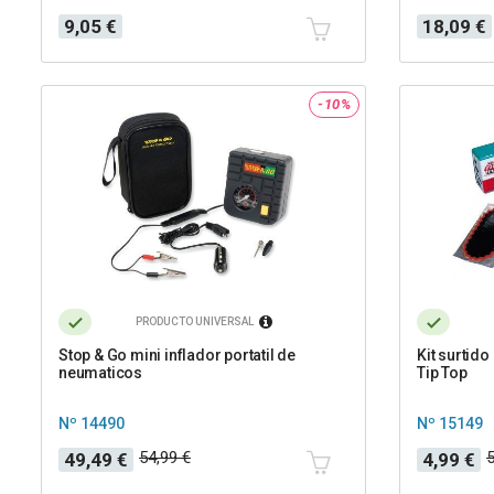
Precio
Precio
9,05 €
18,09 €
-10%
PRODUCTO UNIVERSAL
Stop & Go mini inflador portatil de
Kit surtid
neumaticos
Tip Top
Nº 14490
Nº 15149
Precio
Precio
Precio
Precio
54,99 €
5
49,49 €
4,99 €
base
base