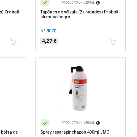
PRODUCTO UNIVERSAL
s) Probolt
Tapónes de válvula (2 unidades) Probolt
aluminio negro
Nº 8070
Precio
4,27 €
PRODUCTO UNIVERSAL
n bolsa de
Spray reparapinchazos 400ml JMC