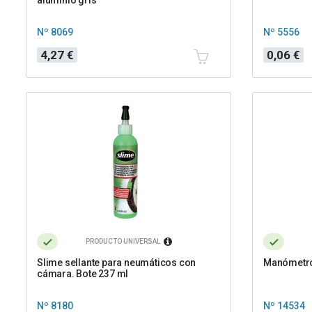
Nº 8069
Nº 5556
Precio
Precio
4,27 €
0,06 €
PRODUCTO UNIVERSAL
Slime sellante para neumáticos con
Manómetro
cámara. Bote 237 ml
Nº 8180
Nº 14534