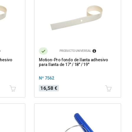
PRODUCTO UNIVERSAL
dhesivo
Motion-Pro fondo de llanta adhesivo
para llanta de 17'' / 18" / 19"
Nº 7562
Precio
16,58 €