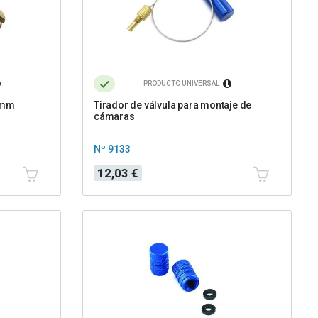
PRODUCTO UNIVERSAL
85mm
Tirador de válvula para montaje de
cámaras
Nº 9133
Precio
12,03 €