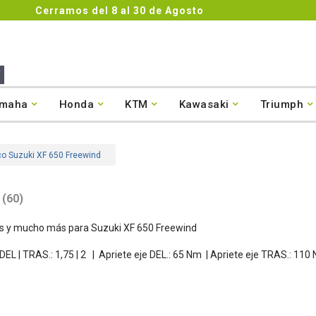
maha
Honda
KTM
Kawasaki
Triumph
co Suzuki XF 650 Freewind
(60)
das y mucho más para Suzuki XF 650 Freewind
DEL | TRAS.: 1,75 | 2
|
Apriete eje DEL.: 65 Nm |
Apriete eje TRAS.: 11