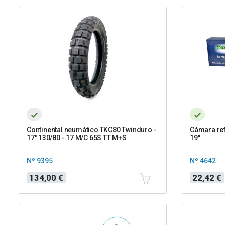
Continental neumático TKC80 Twinduro -
Cámara re
17'' 130/80 - 17 M/C 65S TT M+S
19"
Nº 9395
Nº 4642
Precio
Precio
134,00 €
22,42 €