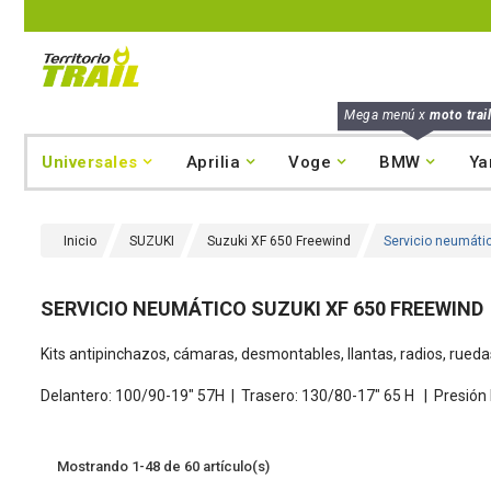
Mega menú x
moto trail
Universales
Aprilia
Voge
BMW
Ya
Inicio
SUZUKI
Suzuki XF 650 Freewind
Servicio neumáti
SERVICIO NEUMÁTICO SUZUKI XF 650 FREEWIND
Kits antipinchazos, cámaras, desmontables, llantas, radios, rue
Delantero: 100/90-19" 57H |
Trasero: 130/80-17" 65 H
|
Presión 
Mostrando 1-48 de 60 artículo(s)