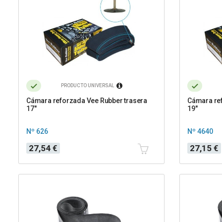
PRODUCTO UNIVERSAL
Cámara reforzada Vee Rubber trasera
Cámara ref
17"
19"
Nº 626
Nº 4640
Precio
Precio
27,54 €
27,15 €