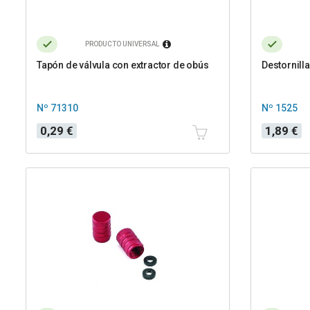
PRODUCTO UNIVERSAL
Tapón de válvula con extractor de obús
Destornill
Nº 71310
Nº 1525
Precio
Precio
0,29 €
1,89 €