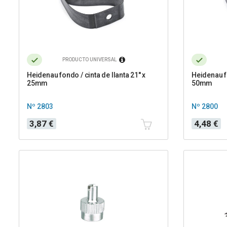
PRODUCTO UNIVERSAL
Heidenau fondo / cinta de llanta 21'' x
Heidenau fo
25mm
50mm
Nº 2803
Nº 2800
Precio
Precio
3,87 €
4,48 €