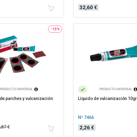
Precio
32,60 €
-15%
PRODUCTO UNIVERSAL
PRODUCTO UNIVERSAL
o de parches y vulcanización
Líquido de vulcanización 10g
Nº 7466
Precio
,87 €
2,26 €