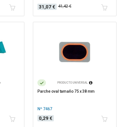
Precio
Precio
41,42 €
31,07 €
base
PRODUCTO UNIVERSAL
r
Parche oval tamaño 75 x 38 mm
Nº 7467
Precio
0,29 €