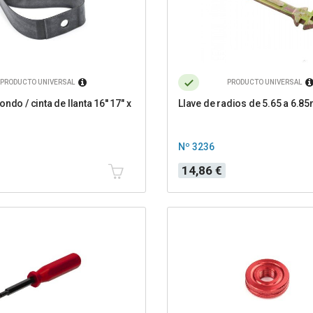
PRODUCTO UNIVERSAL
PRODUCTO UNIVERSAL
ndo / cinta de llanta 16'' 17" x
Llave de radios de 5.65 a 6.
Nº 3236
Precio
14,86 €