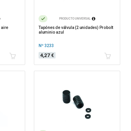
PRODUCTO UNIVERSAL
 aire
Tapónes de válvula (2 unidades) Probolt
aluminio azul
Nº 3233
Precio
4,27 €