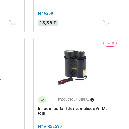
Nº 6268
Precio
13,36 €
-25%
PRODUCTO UNIVERSAL
Inflador portatil de neumaticos Air Man
tour
Nº AIR32590