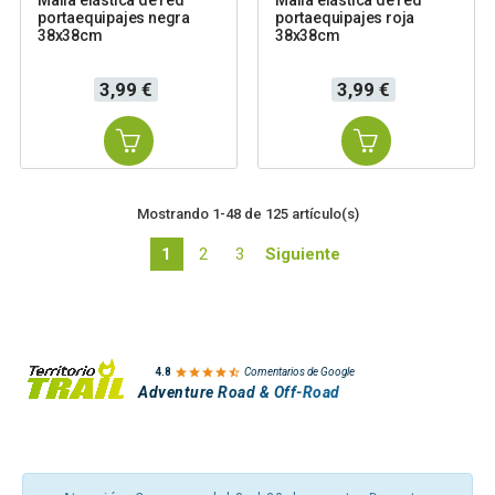
Malla elástica de red
Malla elástica de red
portaequipajes negra
portaequipajes roja
38x38cm
38x38cm
Precio
Precio
3,99 €
3,99 €
Mostrando 1-48 de 125 artículo(s)
1
2
3
Siguiente

4.8
Comentarios de Google
Adventure Road & Off-Road