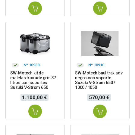
Nº 10938
Nº 10910
SW-Motech kit de
SW-Motech baul trax adv
maletas trax adv gris 37
negro con soporte
litros con soportes
Suzuki V-Strom 650 /
Suzuki V-Strom 650
1000 / 1050
Precio
Precio
1.100,00 €
570,00 €