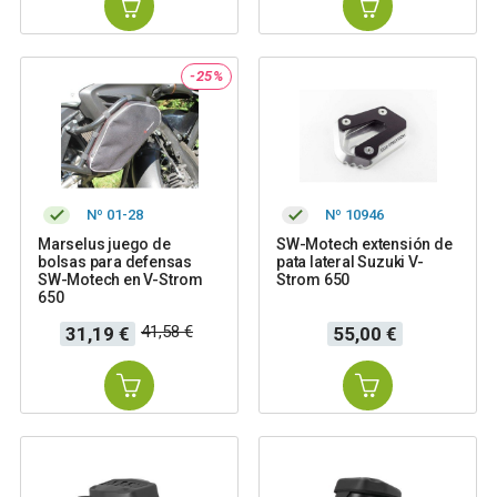
-25%
Nº 01-28
Nº 10946
Marselus juego de
SW-Motech extensión de
bolsas para defensas
pata lateral Suzuki V-
SW-Motech en V-Strom
Strom 650
650
Precio
Precio
Precio
41,58 €
31,19 €
55,00 €
base