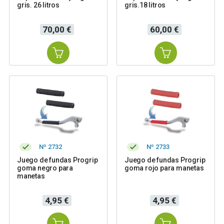
gris. 26 litros
gris.18 litros
Precio
Precio
70,00 €
60,00 €
Nº 2732
Nº 2733
Juego de fundas Progrip
Juego de fundas Progrip
goma negro para
goma rojo para manetas
manetas
Precio
Precio
4,95 €
4,95 €