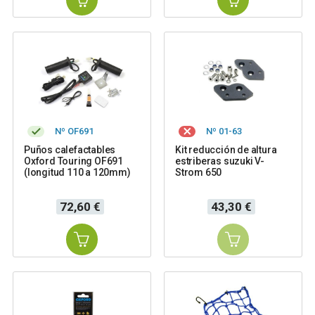
Nº OF691
Nº 01-63
Puños calefactables
Kit reducción de altura
Oxford Touring OF691
estriberas suzuki V-
(longitud 110 a 120mm)
Strom 650
Precio
Precio
72,60 €
43,30 €