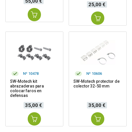
55,00 €
Precio
25,00 €
Nº 10478
Nº 10606
SW-Motech kit
SW-Motech protector de
abrazaderas para
colector 32-50 mm
colocar faros en
defensas
Precio
Precio
35,00 €
35,00 €