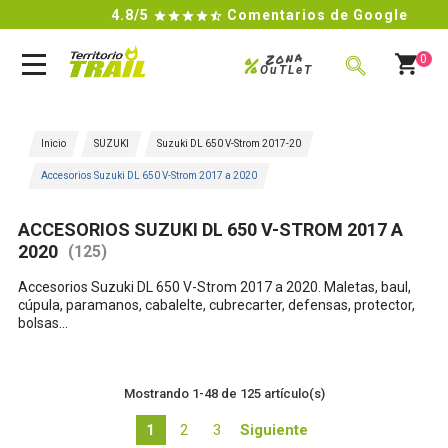
4.8/5
Comentarios de Google

Zona
%
0
OuTLeT
BUSCAR
Inicio
SUZUKI
Suzuki DL 650 V-Strom 2017-20
Accesorios Suzuki DL 650 V-Strom 2017 a 2020
ACCESORIOS SUZUKI DL 650 V-STROM 2017 A
2020
(125)
Accesorios
Suzuki DL 650 V-Strom 2017 a 2020.
Maletas, baul,
cúpula, paramanos, cabalelte, cubrecarter, defensas, protector,
bolsas...
Mostrando 1-48 de 125 artículo(s)
1
2
3
Siguiente