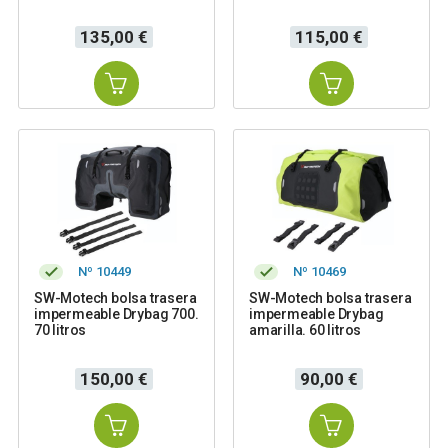
Precio
Precio
135,00 €
115,00 €
Nº 10449
Nº 10469
SW-Motech bolsa trasera
SW-Motech bolsa trasera
impermeable Drybag 700.
impermeable Drybag
70 litros
amarilla. 60 litros
Precio
Precio
150,00 €
90,00 €