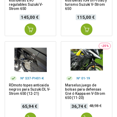
estriberas EVO
estriberas ION off-road y
regulables Suzuki V-
turismo Suzuki V-Strom
Strom 650
650
Precio
Precio
145,00 €
115,00 €
-25%
Nº S37-PH01-K
Nº 01-19
RDmoto topes anticaida
Marselus juego de
negros para Suzuki DL V-
bolsas para defensas
Strom 650 (12-21)
Givi ó Kappa en V-Strom
650 (11-20)
Precio
Precio
Precio
48,98 €
65,94 €
36,74 €
base