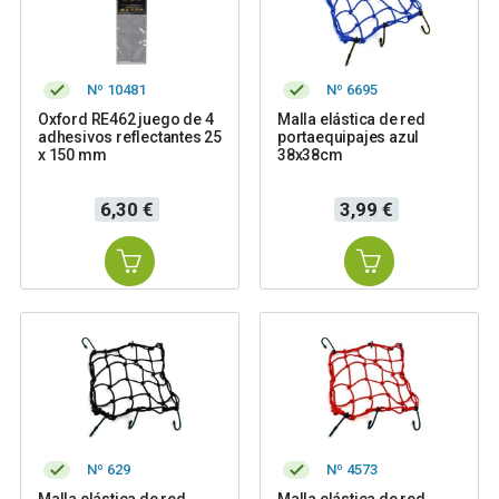
Nº 10481
Nº 6695
Oxford RE462 juego de 4
Malla elástica de red
adhesivos reflectantes 25
portaequipajes azul
x 150 mm
38x38cm
Precio
Precio
6,30 €
3,99 €
Nº 629
Nº 4573