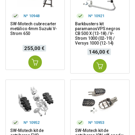
Nº 10948
Nº 10921
SW-Motech cubrecarter
Barkbusters kit
metálico 4mm Suzuki V-
paramanosVPS negros
Strom 650
CB 500 X (13-18) / V-
Strom 1000 (02-19) /
Versys 1000 (12-14)
Precio
255,00 €
Precio
146,00 €
Nº 10952
Nº 10953
SW-Motech kit de
SW-Motech kit de