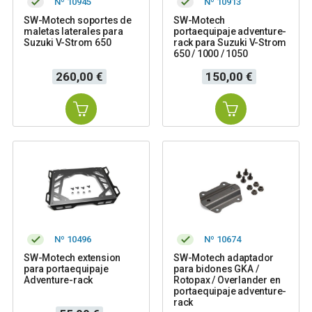
Nº 10945
Nº 10913
SW-Motech soportes de
SW-Motech
maletas laterales para
portaequipaje adventure-
Suzuki V-Strom 650
rack para Suzuki V-Strom
650 / 1000 / 1050
Precio
Precio
260,00 €
150,00 €
Nº 10496
Nº 10674
SW-Motech extension
SW-Motech adaptador
para portaequipaje
para bidones GKA /
Adventure-rack
Rotopax / Overlander en
portaequipaje adventure-
rack
Precio