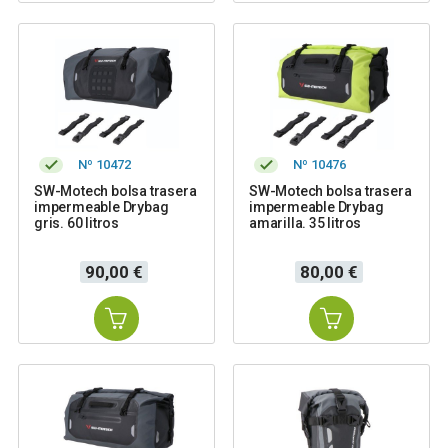
Nº 10472
Nº 10476
SW-Motech bolsa trasera
SW-Motech bolsa trasera
impermeable Drybag
impermeable Drybag
gris. 60 litros
amarilla. 35 litros
Precio
Precio
90,00 €
80,00 €