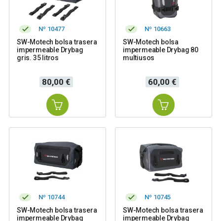
Nº 10477
Nº 10663
SW-Motech bolsa trasera
SW-Motech bolsa
impermeable Drybag
impermeable Drybag 80
gris. 35 litros
multiusos
Precio
Precio
80,00 €
60,00 €
Nº 10744
Nº 10745
SW-Motech bolsa trasera
SW-Motech bolsa trasera
impermeable Drybag
impermeable Drybag