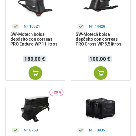
Nº 10521
Nº 14428
SW-Motech bolsa
SW-Motech bolsa
depósito con correas
depósito con correas
PRO Enduro WP 11 litros
PRO Cross WP 5,5 litros
Precio
Precio
180,00 €
100,00 €
-20%
Nº 8760
Nº 10935