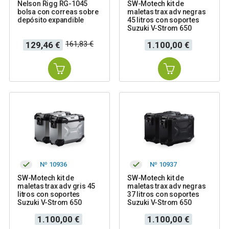
Nelson Rigg RG-1045
SW-Motech kit de
bolsa con correas sobre
maletas trax adv negras
depósito expandible
45 litros con soportes
Suzuki V-Strom 650
Precio
Precio
Precio
161,83 €
129,46 €
1.100,00 €
base
Nº 10936
Nº 10937
SW-Motech kit de
SW-Motech kit de
maletas trax adv gris 45
maletas trax adv negras
litros con soportes
37 litros con soportes
Suzuki V-Strom 650
Suzuki V-Strom 650
Precio
Precio
1.100,00 €
1.100,00 €