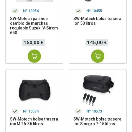
Nº 10954
Nº 10455
SW-Motech palanca
SW-Motech bolsa trasera
cambio de marchas
Ion 50 litros
regulable Suzuki V-Strom
650
Precio
Precio
150,00 €
145,00 €
Nº 10574
Nº 10573
SW-Motech bolsa trasera
SW-Motech bolsa trasera
ion M 26-36 litros
ion S negra 7-15 litros