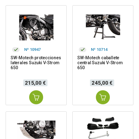
Nº 10947
Nº 10714
SW-Motech protecciones
SW-Motech caballete
laterales Suzuki V-Strom
central Suzuki V-Strom
650
650
Precio
Precio
215,00 €
245,00 €