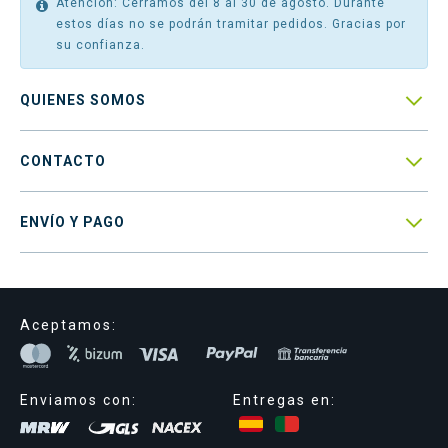
Atención: Cerramos del 8 al 30 de agosto. Durante
estos días no se podrán tramitar pedidos. Gracias por
su confianza.

QUIENES SOMOS

CONTACTO

ENVÍO Y PAGO
Aceptamos:
Enviamos con:
Entregas en: