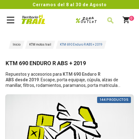
Cerramos del 8 al 30 de Agosto
Zona
%
0
OuTLeT
BUSCAR
Inicio
KTM motos trail
KTM 690 Enduro R ABS + 2019
KTM 690 ENDURO R ABS + 2019
Repuestos y accesorios para
KTM 690 Enduro R
ABS desde 2019
. Escape, porta equipaje, cúpula, alzas de
manillar, filtros, rodamientos, paramanos, porta matricula...
144 PRODUCTOS