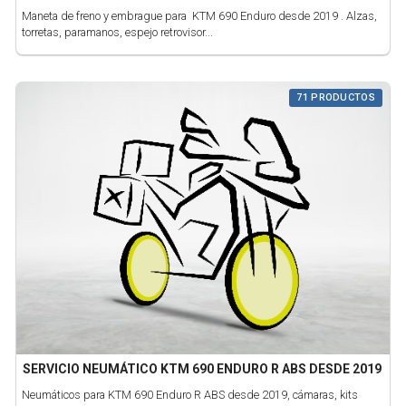
Maneta de freno y embrague para KTM 690 Enduro desde 2019 . Alzas,
torretas, paramanos, espejo retrovisor...
71 PRODUCTOS
SERVICIO NEUMÁTICO KTM 690 ENDURO R ABS DESDE 2019
Neumáticos para KTM 690 Enduro R ABS desde 2019, cámaras, kits