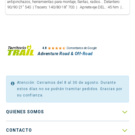
antipinchazos, herramientas para montaje, llantas, radios... Delantero:
90/90-21" 54S | Trasero: 140/80-18" 70S | Apriete eje DEL.: 45 Nm |
Apriete eje TRAS.: 90 Nm

4.8
Comentarios de Google
Adventure Road & Off-Road
Atención: Cerramos del 8 al 30 de agosto. Durante
estos días no se podrán tramitar pedidos. Gracias por
su confianza.

QUIENES SOMOS

CONTACTO