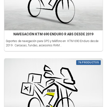
NAVEGACIÓN KTM 690 ENDURO R ABS DESDE 2019
Soportes de navegación para GPS y teléfono en KTM 690 Enduro desde
2019 . Carcasas, fundas, accesorios RAM...
76 PRODUCTOS