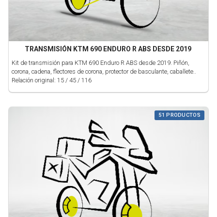
TRANSMISIÓN KTM 690 ENDURO R ABS DESDE 2019
Kit de transmisión para KTM 690 Enduro R ABS desde 2019. Piñón,
corona, cadena, flectores de corona, protector de basculante, caballete..
Relación original: 15 / 45 / 116
51 PRODUCTOS