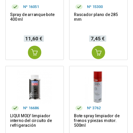
Nº 16051
Nº 15300
Spray de arranque bote
Rascador plano de 285
400 ml
mm
Precio
Precio
11,60 €
7,45 €
Nº 16686
Nº 3762
LIQUI MOLY limpiador
Bote spray limpiador de
interno del circuito de
frenos y piezas motor.
refrigeración
500ml