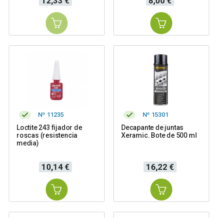
12,33 €
8,00 €
Nº 11235
Nº 15301
Loctite 243 fijador de
Decapante de juntas
roscas (resistencia
Xeramic. Bote de 500 ml
media)
Precio
Precio
10,14 €
16,22 €