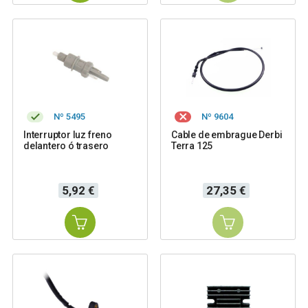
Nº 5495
Nº 9604
Interruptor luz freno
Cable de embrague Derbi
delantero ó trasero
Terra 125
Precio
Precio
5,92 €
27,35 €