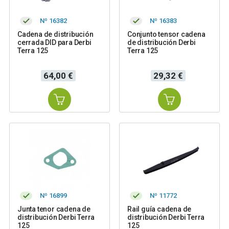
Nº 16382
Nº 16383
Cadena de distribución
Conjunto tensor cadena
cerrada DID para Derbi
de distribución Derbi
Terra 125
Terra 125
Precio
Precio
64,00 €
29,32 €
Nº 16899
Nº 11772
Junta tenor cadena de
Rail guía cadena de
distribución Derbi Terra
distribución Derbi Terra
125
125