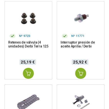
Nº 9723
Nº 11771
Retenes de válvula (4
Interruptor presión de
unidades) Derbi Terra 125
aceite Aprilia / Derbi
Precio
Precio
25,19 €
25,92 €