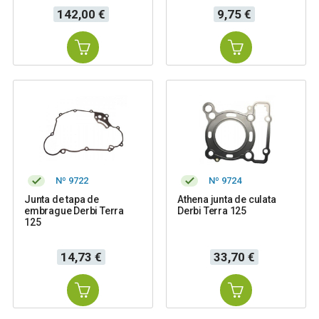
Precio
Precio
142,00 €
9,75 €
Nº 9722
Nº 9724
Junta de tapa de
Athena junta de culata
embrague Derbi Terra
Derbi Terra 125
125
Precio
Precio
14,73 €
33,70 €