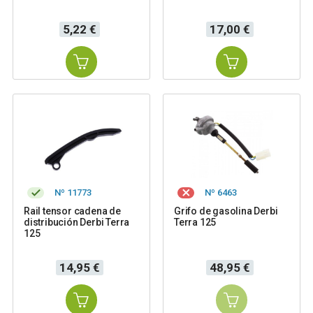
Precio
Precio
5,22 €
17,00 €
Nº 11773
Nº 6463
Rail tensor cadena de
Grifo de gasolina Derbi
distribución Derbi Terra
Terra 125
125
Precio
Precio
14,95 €
48,95 €