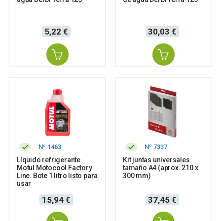
Precio
Precio
5,22 €
30,03 €
Nº 1463
Nº 7337
Líquido refrigerante
Kit juntas universales
Motul Motocool Factory
tamaño A4 (aprox. 210 x
Line. Bote 1 litro listo para
300 mm)
usar
Precio
Precio
15,94 €
37,45 €