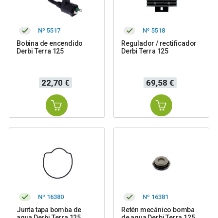
Nº 5517
Nº 5518
Bobina de encendido
Regulador / rectificador
Derbi Terra 125
Derbi Terra 125
Precio
Precio
22,70 €
69,58 €
Nº 16380
Nº 16381
Junta tapa bomba de
Retén mecánico bomba
agua Derbi Terra 125
de agua Derbi Terra 125