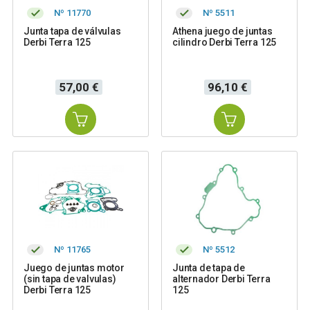
Nº 11770
Nº 5511
Junta tapa de válvulas
Athena juego de juntas
Derbi Terra 125
cilindro Derbi Terra 125
Precio
Precio
57,00 €
96,10 €
Nº 11765
Nº 5512
Juego de juntas motor
Junta de tapa de
(sin tapa de valvulas)
alternador Derbi Terra
Derbi Terra 125
125