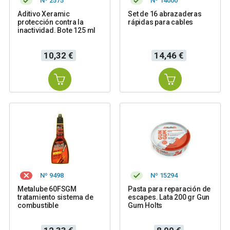
Nº 2575
Nº 14000
Aditivo Xeramic
Set de 16 abrazaderas
protección contra la
rápidas para cables
inactividad. Bote 125 ml
Precio
Precio
10,32 €
14,46 €
Nº 9498
Nº 15294
Metalube 60FSGM
Pasta para reparación de
tratamiento sistema de
escapes. Lata 200 gr Gun
combustible
Gum Holts
Precio
Precio