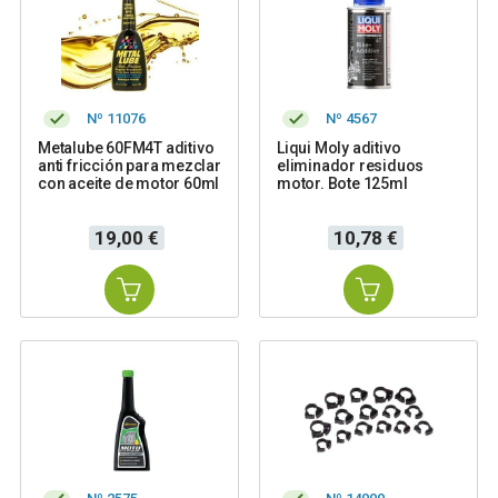
Nº 11076
Nº 4567
Metalube 60FM4T aditivo
Liqui Moly aditivo
anti fricción para mezclar
eliminador residuos
con aceite de motor 60ml
motor. Bote 125ml
Precio
Precio
19,00 €
10,78 €