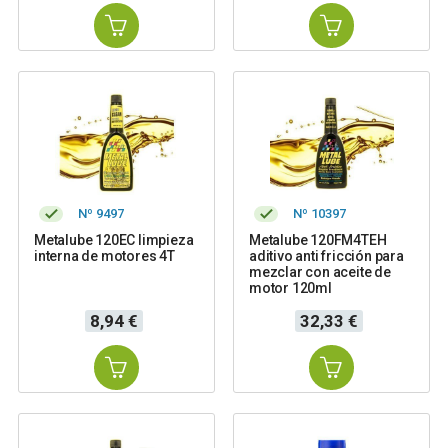
Nº 9497
Nº 10397
Metalube 120EC limpieza
Metalube 120FM4TEH
interna de motores 4T
aditivo anti fricción para
mezclar con aceite de
motor 120ml
Precio
Precio
8,94 €
32,33 €