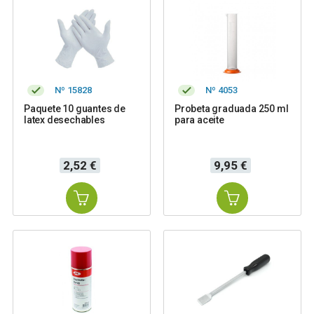
Nº 15828
Nº 4053
Paquete 10 guantes de
Probeta graduada 250 ml
latex desechables
para aceite
Precio
Precio
2,52 €
9,95 €