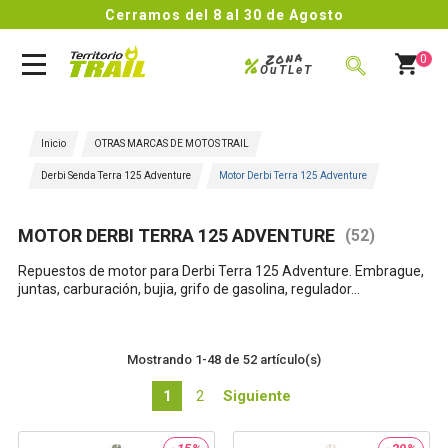
Cerramos del 8 al 30 de Agosto
Zona
%
0
OuTLeT
BUSCAR
Inicio
OTRAS MARCAS DE MOTOS TRAIL
Derbi Senda Terra 125 Adventure
Motor Derbi Terra 125 Adventure
MOTOR DERBI TERRA 125 ADVENTURE
(52)
Repuestos de motor para
Derbi Terra 125 Adventure
. Embrague,
juntas, carburación, bujia, grifo de gasolina, regulador...
Mostrando 1-48 de 52 artículo(s)
1
2
Siguiente