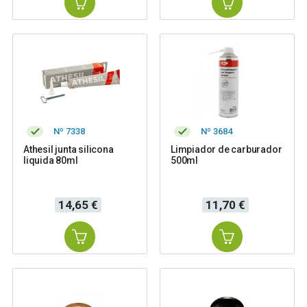
Nº 7338
Nº 3684
Athesil junta silicona
Limpiador de carburador
liquida 80ml
500ml
Precio
Precio
14,65 €
11,70 €