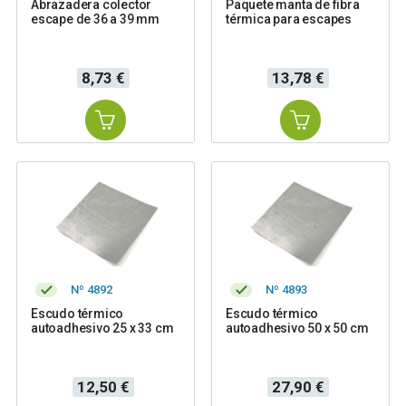
Abrazadera colector
Paquete manta de fibra
escape de 36 a 39 mm
térmica para escapes
Precio
Precio
8,73 €
13,78 €
Nº 4892
Nº 4893
Escudo térmico
Escudo térmico
autoadhesivo 25 x 33 cm
autoadhesivo 50 x 50 cm
Precio
Precio
12,50 €
27,90 €