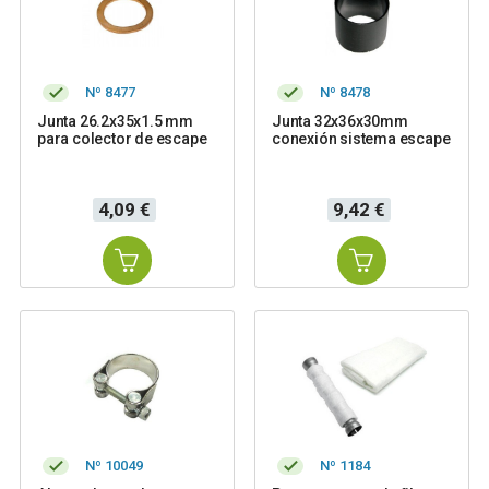
Nº 8477
Nº 8478
Junta 26.2x35x1.5 mm
Junta 32x36x30mm
para colector de escape
conexión sistema escape
Precio
Precio
4,09 €
9,42 €
Nº 10049
Nº 1184