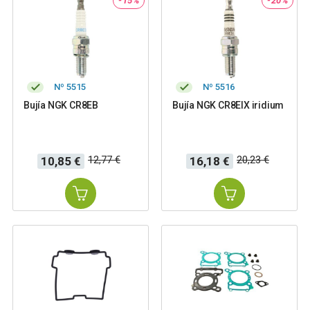
-15%
-20%
Nº 5515
Nº 5516
Bujía NGK CR8EB
Bujía NGK CR8EIX iridium
Precio
Precio
Precio
Precio
12,77 €
20,23 €
10,85 €
16,18 €
base
base