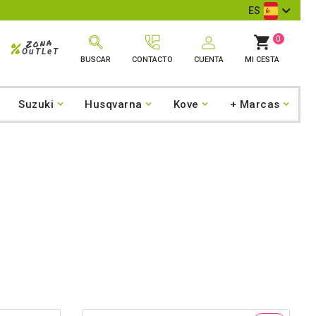
ES
0
Zona
%
OuTLeT
BUSCAR
CONTACTO
CUENTA
MI CESTA
Suzuki
Husqvarna
Kove
+ Marcas