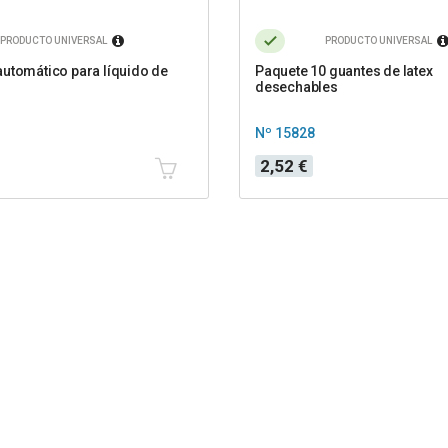
PRODUCTO UNIVERSAL
PRODUCTO UNIVERSAL
utomático para líquido de
Paquete 10 guantes de latex
desechables
Nº 15828
Precio
2,52 €