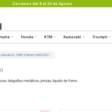
Cerramos del 8 al 30 de Agosto
maha
Honda
KTM
Kawasaki
Triumph
s Suzuki DL 1000 V-Strom 2002-2011
7)
s, latiguillos metálicos, pinzas, líquido de freno...