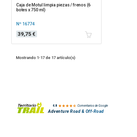
Caja de Motul limpia piezas / frenos (6
botes x 750 ml)
Nº 16774
Precio
39,75 €
Mostrando 1-17 de 17 artículo(s)

4.8
Comentarios de Google
Adventure Road & Off-Road