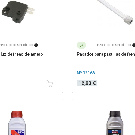
PRODUCTO ESPECÍFICO
PRODUCTO ESPECÍFICO
 luz de freno delantero
Pasador para pastillas de fre
Nº 13166
Precio
12,83 €