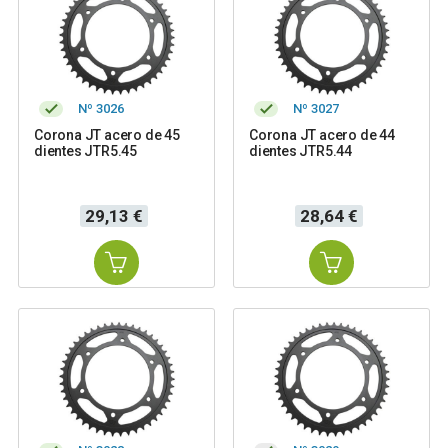
Nº 3026
Nº 3027
Corona JT acero de 45
Corona JT acero de 44
dientes JTR5.45
dientes JTR5.44
Precio
Precio
29,13 €
28,64 €