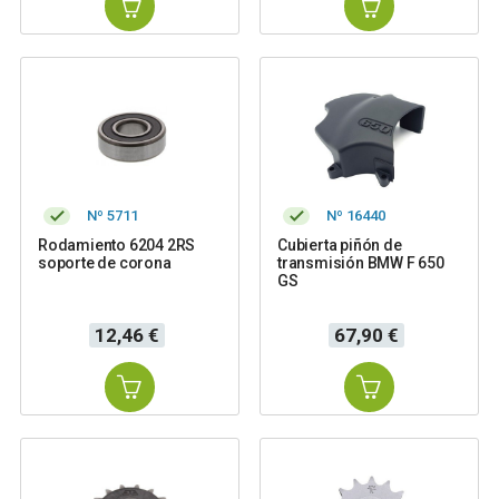
Nº 5711
Nº 16440
Rodamiento 6204 2RS
Cubierta piñón de
soporte de corona
transmisión BMW F 650
GS
Precio
Precio
12,46 €
67,90 €