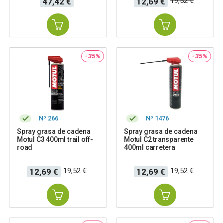
19,52 €
47,42 €
12,69 €
base
-35%
-35%
Nº 266
Nº 1476
Spray grasa de cadena
Spray grasa de cadena
Motul C3 400ml trail off-
Motul C2 transparente
road
400ml carretera
Precio
Precio
Precio
Precio
19,52 €
19,52 €
12,69 €
12,69 €
base
base