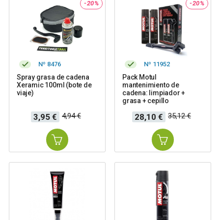
-20%
-20%
Nº 8476
Nº 11952
Spray grasa de cadena
Pack Motul
Xeramic 100ml (bote de
mantenimiento de
viaje)
cadena: limpiador +
grasa + cepillo
Precio
Precio
Precio
Precio
4,94 €
35,12 €
3,95 €
28,10 €
base
base