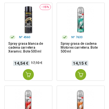
-15%
Nº 4560
Nº 7633
Spray grasa blanca de
Spray grasa de cadena
cadena carretera
Motorex carretera. Bote
Xeramic. Bote 500 ml
500 ml
Precio
Precio
Precio
17,10 €
14,54 €
14,15 €
base