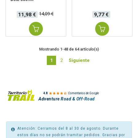
Precio
Precio
Precio
14,09 €
11,98 €
9,77 €
base
Mostrando 1-48 de 64 artículo(s)
1
2
Siguiente

4.8
Comentarios de Google
Adventure Road & Off-Road
Atención: Cerramos del 8 al 30 de agosto. Durante
estos días no se podrán tramitar pedidos. Gracias por