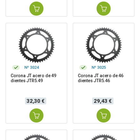
Nº 3024
Nº 3025
Corona JT acero de 49
Corona JT acero de 46
dientes JTR5.49
dientes JTR5.46
Precio
Precio
32,30 €
29,43 €