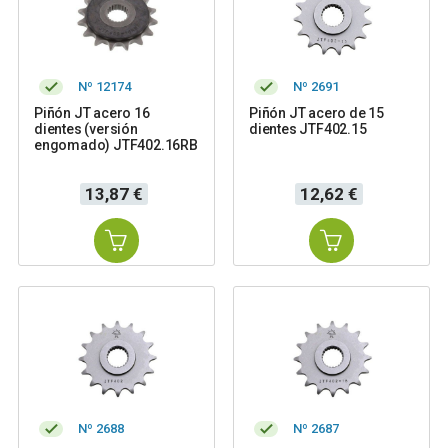
Nº 12174
Nº 2691
Piñón JT acero 16
Piñón JT acero de 15
dientes (versión
dientes JTF402.15
engomado) JTF402.16RB
Precio
Precio
13,87 €
12,62 €
Nº 2688
Nº 2687