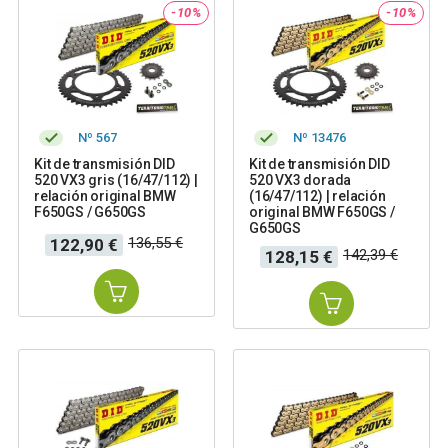
-10%
-10%
Nº 567
Nº 13476
Kit de transmisión DID
Kit de transmisión DID
520 VX3 gris (16/47/112) |
520 VX3 dorada
relación original BMW
(16/47/112) | relación
F650GS / G650GS
original BMW F650GS /
G650GS
Precio
Precio
136,55 €
122,90 €
Precio
Precio
142,39 €
128,15 €
base
base