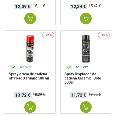
Precio
Precio
Precio
Precio
15,11 €
15,42 €
12,09 €
12,34 €
base
base
-25%
-10%
Nº 5730
Nº 5732
Spray grasa de cadena
Spray limpiador de
off road Xeramic 500 ml
cadena Xeramic. Bote
500 ml
Precio
Precio
Precio
Precio
18,29 €
13,02 €
13,72 €
11,72 €
base
base