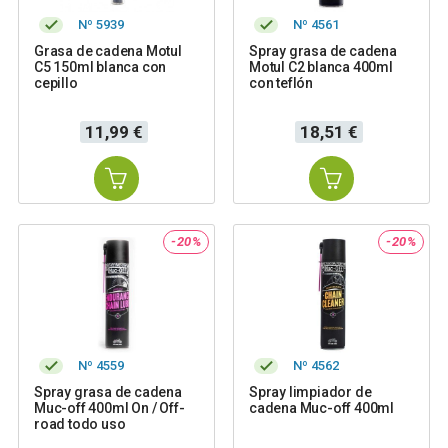
Nº 5939
Nº 4561
Grasa de cadena Motul
Spray grasa de cadena
C5 150ml blanca con
Motul C2 blanca 400ml
cepillo
con teflón
Precio
Precio
11,99 €
18,51 €
-20%
-20%
Nº 4559
Nº 4562
Spray grasa de cadena
Spray limpiador de
Muc-off 400ml On / Off-
cadena Muc-off 400ml
road todo uso