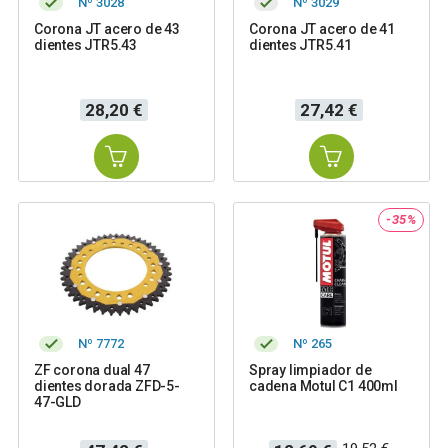
Nº 3028
Nº 3029
Corona JT acero de 43
Corona JT acero de 41
dientes JTR5.43
dientes JTR5.41
Precio
Precio
28,20 €
27,42 €
-35%
Nº 7772
Nº 265
ZF corona dual 47
Spray limpiador de
dientes dorada ZFD-5-
cadena Motul C1 400ml
47-GLD
Precio
Precio
Precio