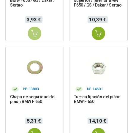
BMW F650 / GS / Dakar /
superior / inferior BMW
Sertao
F650 / GS / Dakar / Sertao
Precio
Precio
3,93 €
10,39 €
Nº 13803
Nº 14601
Chapa de seguridad del
Tuerca fijación del piñón
piñón BMW F 650
BMW F 650
Precio
Precio
5,31 €
14,10 €