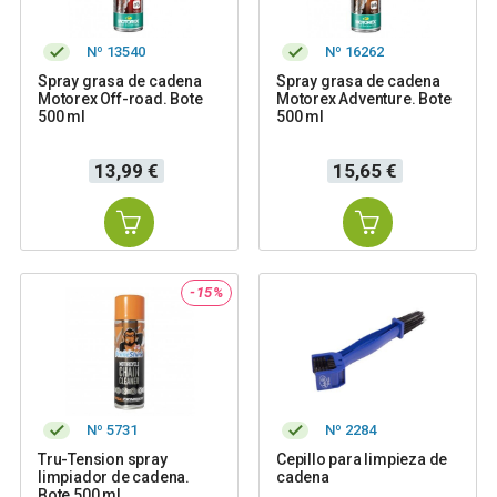
Nº 13540
Nº 16262
Spray grasa de cadena
Spray grasa de cadena
Motorex Off-road. Bote
Motorex Adventure. Bote
500 ml
500 ml
Precio
Precio
13,99 €
15,65 €
-15%
Nº 5731
Nº 2284
Tru-Tension spray
Cepillo para limpieza de
limpiador de cadena.
cadena
Bote 500 ml