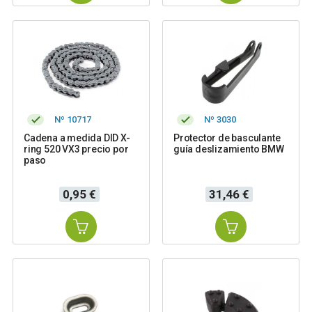
Nº 10717
Nº 3030
Cadena a medida DID X-
Protector de basculante
ring 520 VX3 precio por
guía deslizamiento BMW
paso
Precio
Precio
0,95 €
31,46 €