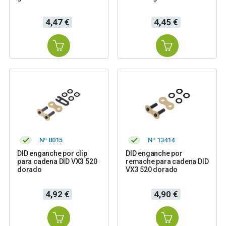
Precio
Precio
4,47 €
4,45 €
Nº 8015
Nº 13414
DID enganche por clip
DID enganche por
para cadena DID VX3 520
remache para cadena DID
dorado
VX3 520 dorado
Precio
Precio
4,92 €
4,90 €