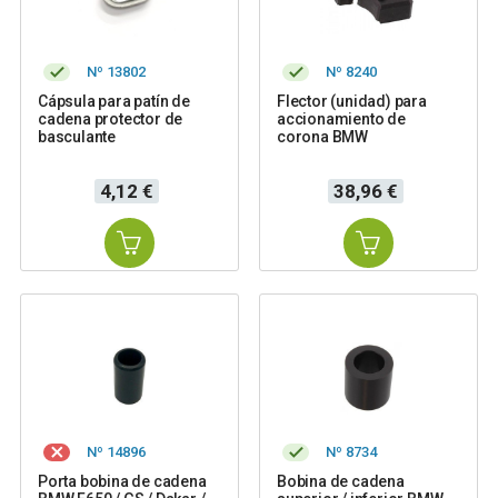
Nº 13802
Nº 8240
Cápsula para patín de
Flector (unidad) para
cadena protector de
accionamiento de
basculante
corona BMW
Precio
Precio
4,12 €
38,96 €
Nº 14896
Nº 8734
Porta bobina de cadena
Bobina de cadena