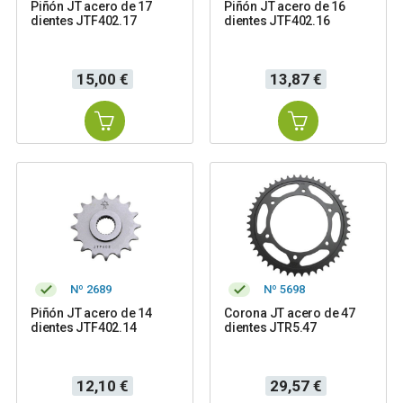
Piñón JT acero de 17
Piñón JT acero de 16
dientes JTF402.17
dientes JTF402.16
Precio
Precio
15,00 €
13,87 €
Nº 2689
Nº 5698
Piñón JT acero de 14
Corona JT acero de 47
dientes JTF402.14
dientes JTR5.47
Precio
Precio
12,10 €
29,57 €