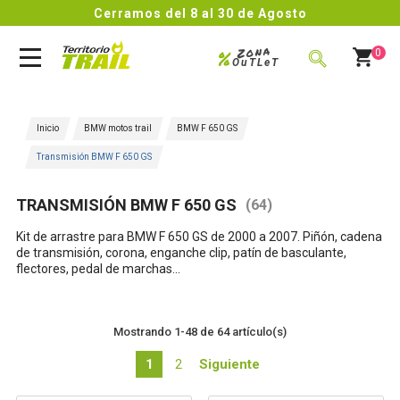
Cerramos del 8 al 30 de Agosto
Zona
%
0
OuTLeT
BUSCAR
Inicio
BMW motos trail
BMW F 650 GS
Transmisión BMW F 650 GS
TRANSMISIÓN BMW F 650 GS
(64)
Kit de arrastre
para
BMW F 650 GS de 2000 a 2007
. Piñón, cadena
de transmisión, corona, enganche clip, patín de basculante,
flectores, pedal de marchas...
Mostrando 1-48 de 64 artículo(s)
1
2
Siguiente