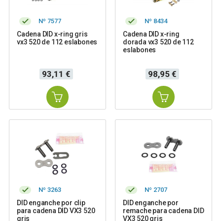
Nº 7577
Nº 8434
Cadena DID x-ring gris
Cadena DID x-ring
vx3 520 de 112 eslabones
dorada vx3 520 de 112
eslabones
Precio
Precio
93,11 €
98,95 €
Nº 3263
Nº 2707
DID enganche por clip
DID enganche por
para cadena DID VX3 520
remache para cadena DID
gris
VX3 520 gris