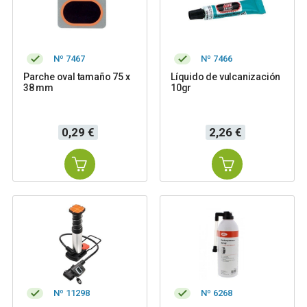
Nº 7467
Nº 7466
Parche oval tamaño 75 x
Líquido de vulcanización
38 mm
10gr
Precio
Precio
0,29 €
2,26 €
Nº 11298
Nº 6268