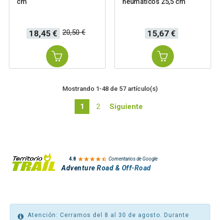
cm
neumáticos 25,5 cm
Precio
Precio
Precio
20,50 €
18,45 €
15,67 €
base
Mostrando 1-48 de 57 artículo(s)
1
2
Siguiente

4.8
Comentarios de Google
Adventure Road & Off-Road
Atención: Cerramos del 8 al 30 de agosto. Durante