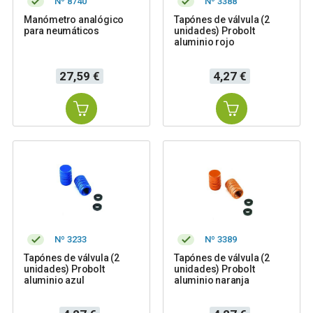
Nº 8740
Nº 3388
Manómetro analógico
Tapónes de válvula (2
para neumáticos
unidades) Probolt
aluminio rojo
Precio
Precio
27,59 €
4,27 €
Nº 3233
Nº 3389
Tapónes de válvula (2
Tapónes de válvula (2
unidades) Probolt
unidades) Probolt
aluminio azul
aluminio naranja
Precio
Precio