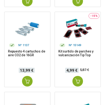
-15%
Nº 1137
Nº 15149
Repuesto 4 cartuchos de
Kit surtido de parches y
aire CO2 de 16GR
vulcanización Tip Top
Precio
Precio
Precio
5,87 €
13,99 €
4,99 €
base