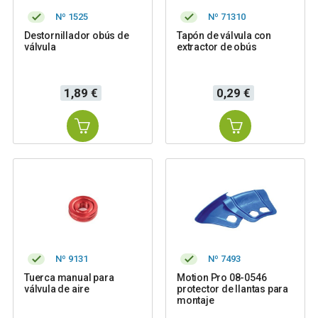
Nº 1525
Nº 71310
Destornillador obús de
Tapón de válvula con
válvula
extractor de obús
Precio
Precio
1,89 €
0,29 €
Nº 9131
Nº 7493
Tuerca manual para
Motion Pro 08-0546
válvula de aire
protector de llantas para
montaje