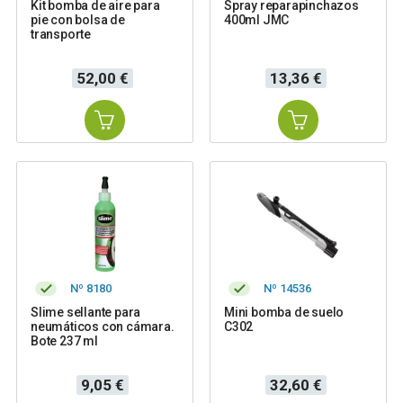
Kit bomba de aire para
Spray reparapinchazos
pie con bolsa de
400ml JMC
transporte
Precio
Precio
52,00 €
13,36 €
Nº 8180
Nº 14536
Slime sellante para
Mini bomba de suelo
neumáticos con cámara.
C302
Bote 237 ml
Precio
Precio
9,05 €
32,60 €