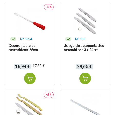
-5%
Nº 1524
Nº 138
Desmontable de
Juego de desmontables
neumáticos 28cm
neumáticos 3 x 24cm
Precio
Precio
Precio
17,83 €
16,94 €
29,65 €
base
-8%