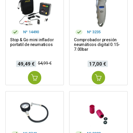
Nº 14490
Nº 3235
Stop & Go mini inflador
Comprobador presión
portatil de neumaticos
neumáticos digital 0.15-
7.00bar
Precio
Precio
Precio
54,99 €
49,49 €
17,00 €
base