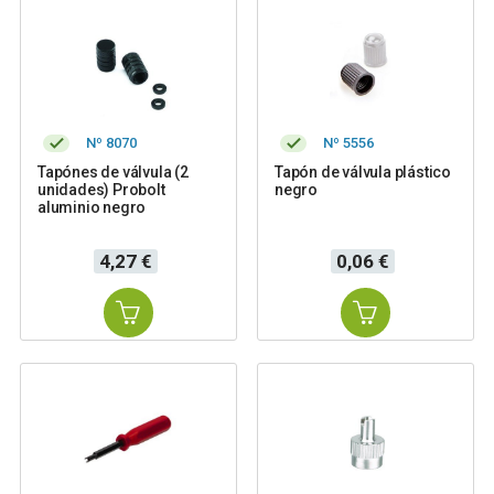
Nº 8070
Nº 5556
Tapónes de válvula (2
Tapón de válvula plástico
unidades) Probolt
negro
aluminio negro
Precio
Precio
4,27 €
0,06 €