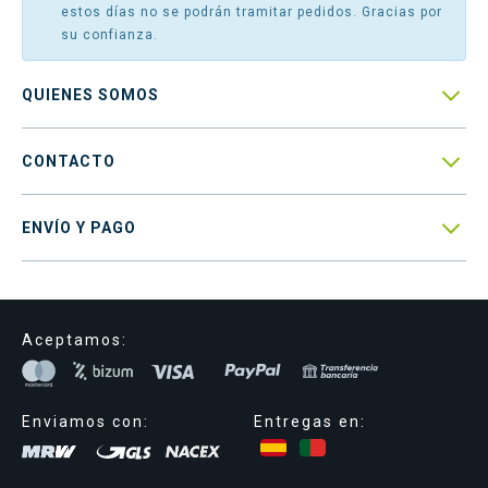
estos días no se podrán tramitar pedidos. Gracias por
su confianza.

QUIENES SOMOS

CONTACTO

ENVÍO Y PAGO
Aceptamos:
Enviamos con:
Entregas en: