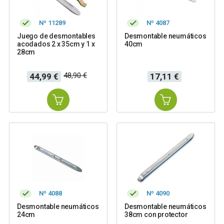
Nº 11289
Nº 4087
Juego de desmontables
Desmontable neumáticos
acodados 2 x 35cm y 1 x
40cm
28cm
Precio
Precio
Precio
48,90 €
44,99 €
17,11 €
base
Nº 4088
Nº 4090
Desmontable neumáticos
Desmontable neumáticos
24cm
38cm con protector