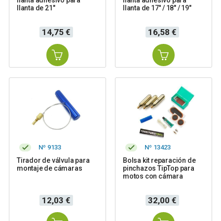
llanta de 21"
llanta de 17'' / 18" / 19"
Precio
Precio
14,75 €
16,58 €
Nº 9133
Nº 13423
Tirador de válvula para
Bolsa kit reparación de
montaje de cámaras
pinchazos TipTop para
motos con cámara
Precio
Precio
12,03 €
32,00 €