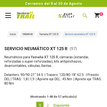
Cerramos del 8 al 30 de Agosto
Zona
%
0
OuTLeT
BUSCAR
Inicio
YAMAHA
Yamaha XT 125 R
Servicio neumático XT 125 R
SERVICIO NEUMÁTICO XT 125 R
(57)
Neumáticos para
Yamaha XT 125 R
, cámaras (estandar,
reforzadas o super-reforzadas), kits antipinchazos,
deamontables, válvulas, llantas...
Delantero: 90/90-21" 54 S |
Trasero: 120/80-18" 62 S |
Presión
DEL | TRAS.: 1,8 | 1,9 |
Apriete eje DEL.: 45 Nm |
Apriete eje TRAS.:
80 Nm
Mostrando 1-48 de 57 artículo(s)
1
2
Siguiente