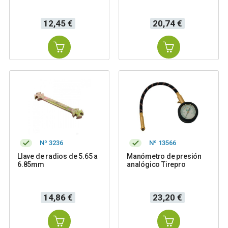
Precio
Precio
12,45 €
20,74 €
Nº 3236
Nº 13566
Llave de radios de 5.65 a
Manómetro de presión
6.85mm
analógico Tirepro
Precio
Precio
14,86 €
23,20 €