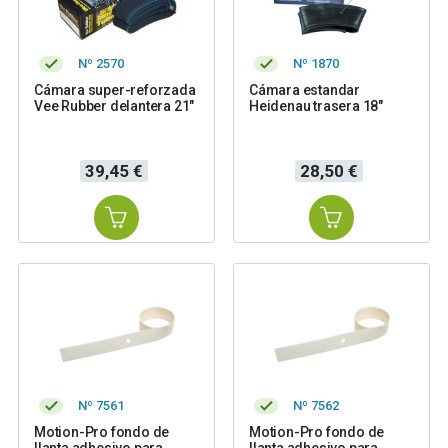
Nº 2570
Nº 1870
Cámara super-reforzada
Cámara estandar
Vee Rubber delantera 21"
Heidenau trasera 18"
Precio
Precio
39,45 €
28,50 €
Nº 7561
Nº 7562
Motion-Pro fondo de
Motion-Pro fondo de
llanta adhesivo para
llanta adhesivo para