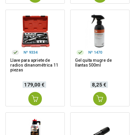
Nº 9334
Nº 1470
Llave para apriete de
Gel quita mugre de
radios dinanométrica 11
llantas 500ml
piezas
Precio
Precio
179,00 €
8,25 €