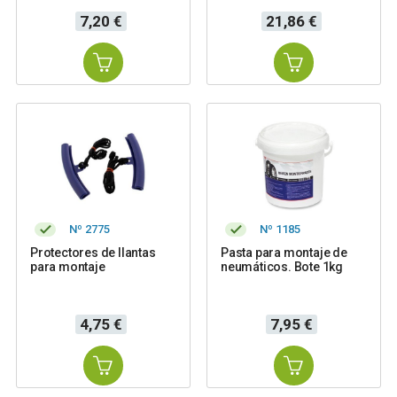
Precio
Precio
7,20 €
21,86 €
Nº 2775
Nº 1185
Protectores de llantas
Pasta para montaje de
para montaje
neumáticos. Bote 1kg
Precio
Precio
4,75 €
7,95 €