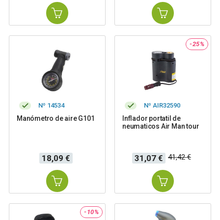
-25%
Nº 14534
Nº AIR32590
Manómetro de aire G101
Inflador portatil de
neumaticos Air Man tour
Precio
Precio
Precio
41,42 €
18,09 €
31,07 €
base
-10%