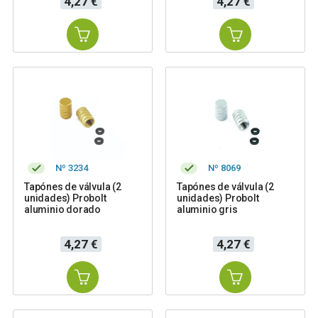
4,27 €
4,27 €
Nº 3234
Nº 8069
Tapónes de válvula (2
Tapónes de válvula (2
unidades) Probolt
unidades) Probolt
aluminio dorado
aluminio gris
Precio
Precio
4,27 €
4,27 €