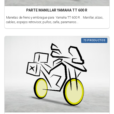
PARTE MANILLAR YAMAHA TT 600 R
Manetas de freno y embrague para Yamaha TT 600 R . Manillar, alzas,
cables, espejos retrovisor, puños, caña, paramanos...
73 PRODUCTOS