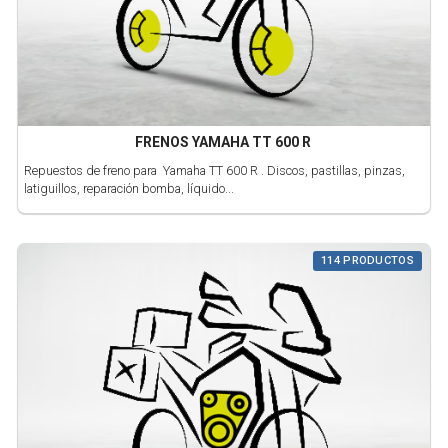
FRENOS YAMAHA TT 600 R
Repuestos de freno para Yamaha TT 600 R . Discos, pastillas, pinzas,
latiguillos, reparación bomba, líquido...
114 PRODUCTOS