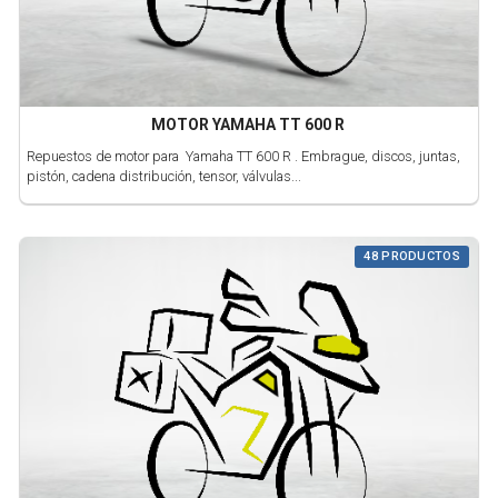
MOTOR YAMAHA TT 600 R
Repuestos de motor para Yamaha TT 600 R . Embrague, discos, juntas,
pistón, cadena distribución, tensor, válvulas...
48 PRODUCTOS