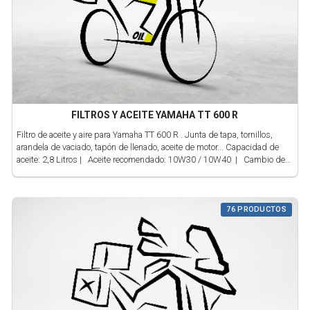
FILTROS Y ACEITE YAMAHA TT 600 R
Filtro de aceite y aire para Yamaha TT 600 R . Junta de tapa, tornillos,
arandela de vaciado, tapón de llenado, aceite de motor... Capacidad de
aceite: 2,8 Litros | Aceite recomendado: 10W30 / 10W40 | Cambio de
aceite: Cada 4.000 km ó 12 meses
76 PRODUCTOS