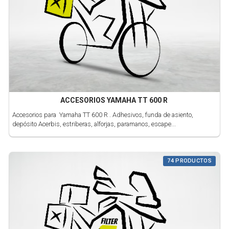
ACCESORIOS YAMAHA TT 600 R
Accesorios para Yamaha TT 600 R . Adhesivos, funda de asiento,
depósito Acerbis, estriberas, alforjas, paramanos, escape...
74 PRODUCTOS