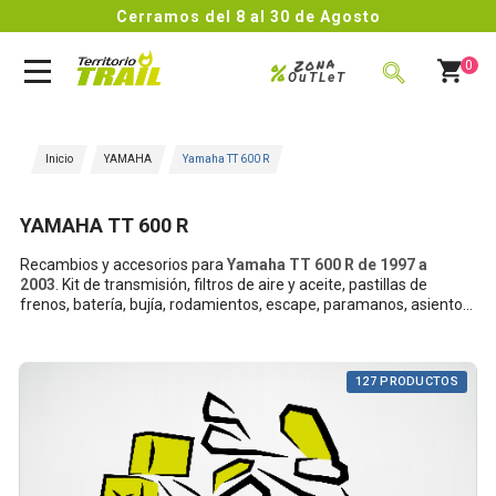
Cerramos del 8 al 30 de Agosto
Zona
%
0
OuTLeT
BUSCAR
Inicio
YAMAHA
Yamaha TT 600 R
YAMAHA TT 600 R
Recambios y accesorios para
Yamaha
TT 600 R de 1997 a
2003
.
Kit de transmisión, filtros de aire y aceite, pastillas de
frenos, batería, bujía, rodamientos, escape, paramanos, asiento...
127 PRODUCTOS