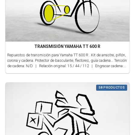
TRANSMISIÓN YAMAHA TT 600 R
Repuestos de transmisión para Yamaha TT 600 R . Kit de arrastre, piñón,
corona y cadena. Protector de basculante, flectores, guía cadena... Tensión
de cadena: N/D | Relación original: 15 / 44 / 112 | Engrasar cadena:
Revisar ó mínimo 300 km | Comprobar kit: ND
58 PRODUCTOS