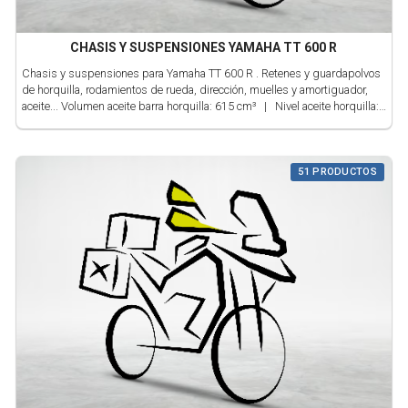
CHASIS Y SUSPENSIONES YAMAHA TT 600 R
Chasis y suspensiones para Yamaha TT 600 R . Retenes y guardapolvos
de horquilla, rodamientos de rueda, dirección, muelles y amortiguador,
aceite... Volumen aceite barra horquilla: 615 cm³ | Nivel aceite horquilla:
N/D | Viscosidad aceite horquilla: SAE 2,5W | Comprobar y engrasar
rodamientos: N/D
51 PRODUCTOS