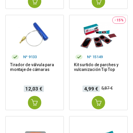
-15%
Nº 9133
Nº 15149
Tirador de válvula para
Kit surtido de parches y
montaje de cámaras
vulcanización Tip Top
Precio
Precio
Precio
5,87 €
12,03 €
4,99 €
base