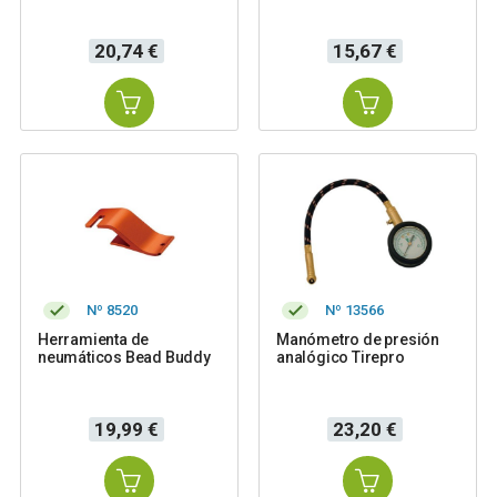
Precio
Precio
20,74 €
15,67 €
Nº 8520
Nº 13566
Herramienta de
Manómetro de presión
neumáticos Bead Buddy
analógico Tirepro
Precio
Precio
19,99 €
23,20 €