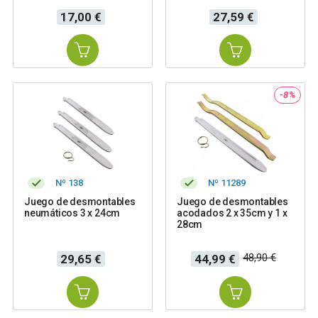
Precio
Precio
17,00 €
27,59 €
-8%
Nº 138
Nº 11289
Juego de desmontables
Juego de desmontables
neumáticos 3 x 24cm
acodados 2 x 35cm y 1 x
28cm
Precio
Precio
Precio
48,90 €
29,65 €
44,99 €
base