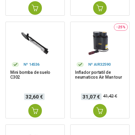
-25%
Nº 14536
Nº AIR32590
Mini bomba de suelo
Inflador portatil de
C302
neumaticos Air Man tour
Precio
Precio
Precio
41,42 €
32,60 €
31,07 €
base