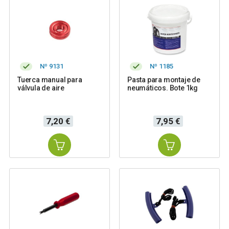
Nº 9131
Nº 1185
Tuerca manual para
Pasta para montaje de
válvula de aire
neumáticos. Bote 1kg
Precio
Precio
7,20 €
7,95 €