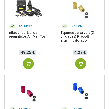
Nº 14637
Nº 3234
Inflador portatil de
Tapónes de válvula (2
neumaticos Air Man Tour
unidades) Probolt
aluminio dorado
Precio
Precio
49,25 €
4,27 €