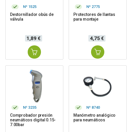
Nº 1525
Nº 2775
Destornillador obús de
Protectores de llantas
válvula
para montaje
Precio
Precio
1,89 €
4,75 €
Nº 3235
Nº 8740
Comprobador presión
Manómetro analógico
neumáticos digital 0.15-
para neumáticos
7.00bar