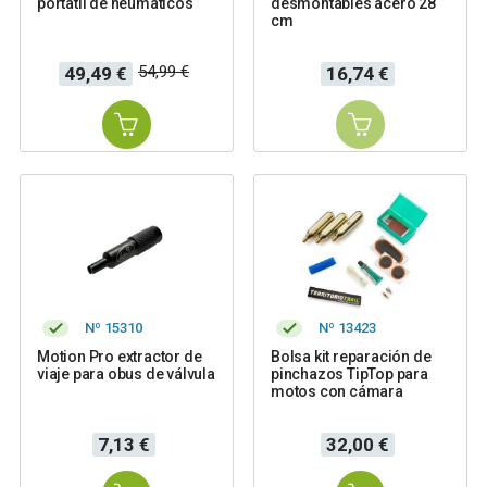
portatil de neumaticos
desmontables acero 28
cm
Precio
Precio
Precio
54,99 €
49,49 €
16,74 €
base
Nº 15310
Nº 13423
Motion Pro extractor de
Bolsa kit reparación de
viaje para obus de válvula
pinchazos TipTop para
motos con cámara
Precio
Precio
7,13 €
32,00 €