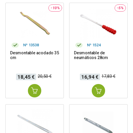
-10%
-5%
Nº 13538
Nº 1524
Desmontable acodado 35
Desmontable de
cm
neumáticos 28cm
Precio
Precio
Precio
Precio
20,50 €
17,83 €
18,45 €
16,94 €
base
base