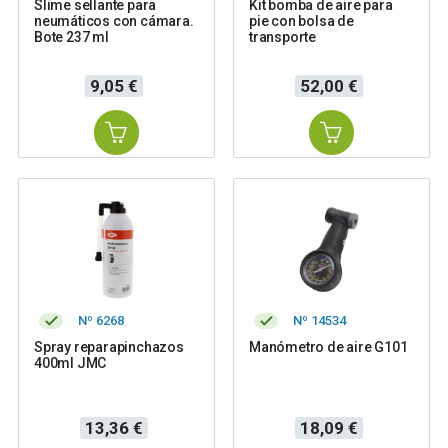
Slime sellante para
Kit bomba de aire para
neumáticos con cámara.
pie con bolsa de
Bote 237 ml
transporte
Precio
Precio
9,05 €
52,00 €
Nº 6268
Nº 14534
Spray reparapinchazos
Manómetro de aire G101
400ml JMC
Precio
Precio
13,36 €
18,09 €