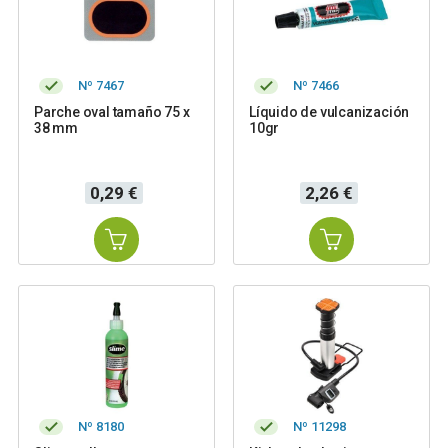
Nº 7467
Nº 7466
Parche oval tamaño 75 x
Líquido de vulcanización
38 mm
10gr
Precio
Precio
0,29 €
2,26 €
Nº 8180
Nº 11298