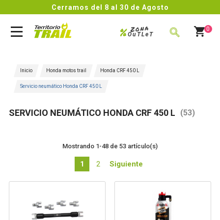
Cerramos del 8 al 30 de Agosto
Zona
%
0
OuTLeT
BUSCAR
Inicio
Honda motos trail
Honda CRF 450 L
Servicio neumático Honda CRF 450 L
SERVICIO NEUMÁTICO HONDA CRF 450 L
(53)
Mostrando 1-48 de 53 artículo(s)
1
2
Siguiente