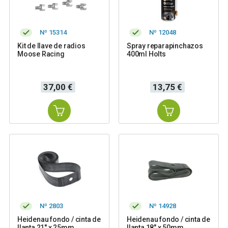
Nº 15314
Nº 12048
Kit de llave de radios
Spray reparapinchazos
Moose Racing
400ml Holts
Precio
Precio
37,00 €
13,75 €
Nº 2803
Nº 14928
Heidenau fondo / cinta de
Heidenau fondo / cinta de
llanta 21'' x 25mm
llanta 18" x 50mm