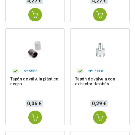
4,27 €
4,27 €
Nº 5556
Nº 71310
Tapón de válvula plástico
Tapón de válvula con
negro
extractor de obús
Precio
Precio
0,06 €
0,29 €