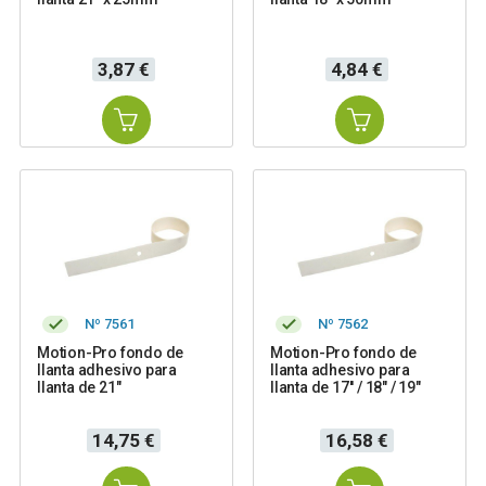
Precio
Precio
3,87 €
4,84 €
Nº 7561
Nº 7562
Motion-Pro fondo de
Motion-Pro fondo de
llanta adhesivo para
llanta adhesivo para
llanta de 21"
llanta de 17'' / 18" / 19"
Precio
Precio
14,75 €
16,58 €