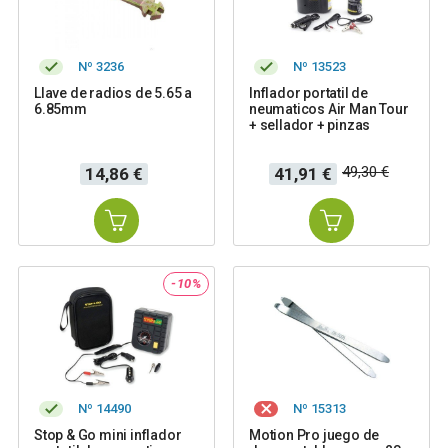
Nº 3236
Nº 13523
Llave de radios de 5.65 a
Inflador portatil de
6.85mm
neumaticos Air Man Tour
+ sellador + pinzas
Precio
Precio
Precio
49,30 €
14,86 €
41,91 €
base
-10%
Nº 14490
Nº 15313
Stop & Go mini inflador
Motion Pro juego de