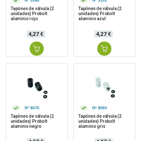
Nº 3388
Nº 3233
Tapónes de válvula (2
Tapónes de válvula (2
unidades) Probolt
unidades) Probolt
aluminio rojo
aluminio azul
Precio
Precio
4,27 €
4,27 €
Nº 8070
Nº 8069
Tapónes de válvula (2
Tapónes de válvula (2
unidades) Probolt
unidades) Probolt
aluminio negro
aluminio gris
Precio
Precio