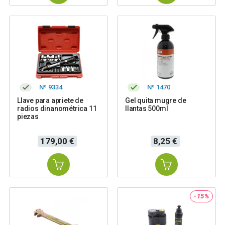
Nº 9334
Nº 1470
Llave para apriete de
Gel quita mugre de
radios dinanométrica 11
llantas 500ml
piezas
Precio
Precio
179,00 €
8,25 €
-15%