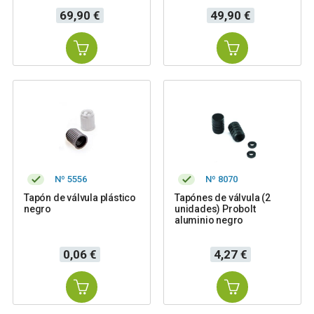
Precio
Precio
69,90 €
49,90 €
Nº 5556
Nº 8070
Tapón de válvula plástico
Tapónes de válvula (2
negro
unidades) Probolt
aluminio negro
Precio
Precio
0,06 €
4,27 €