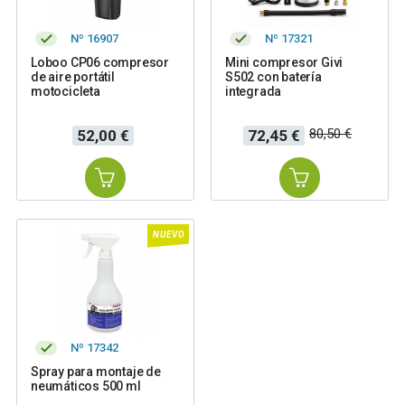
Nº 16907
Nº 17321
Loboo CP06 compresor
Mini compresor Givi
de aire portátil
S502 con batería
motocicleta
integrada
Precio
Precio
Precio
80,50 €
52,00 €
72,45 €
base
NUEVO
Nº 17342
Spray para montaje de
neumáticos 500 ml