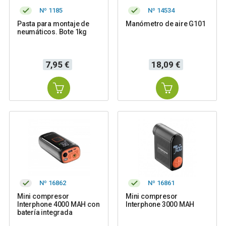
Nº 1185
Nº 14534
Pasta para montaje de
Manómetro de aire G101
neumáticos. Bote 1kg
Precio
Precio
7,95 €
18,09 €
Nº 16862
Nº 16861
Mini compresor
Mini compresor
Interphone 4000 MAH con
Interphone 3000 MAH
batería integrada