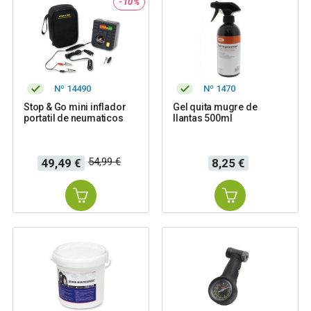
-10%
Nº 14490
Nº 1470
Stop & Go mini inflador
Gel quita mugre de
portatil de neumaticos
llantas 500ml
Precio
Precio
Precio
54,99 €
49,49 €
8,25 €
base