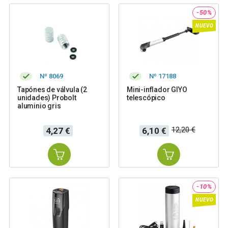
-50%
NUEVO
Nº 8069
Nº 17188
Tapónes de válvula (2
Mini-inflador GIYO
unidades) Probolt
telescópico
aluminio gris
Precio
Precio
Precio
12,20 €
4,27 €
6,10 €
base
-10%
NUEVO