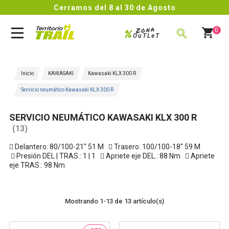
Cerramos del 8 al 30 de Agosto
Zona
%
0
OuTLeT
BUSCAR
Inicio
KAWASAKI
Kawasaki KLX 300 R
Servicio neumático Kawasaki KLX 300 R
SERVICIO NEUMÁTICO KAWASAKI KLX 300 R
(13)

Delantero: 80/100-21" 51 M

Trasero: 100/100-18" 59 M

Presión DEL | TRAS.: 1 | 1

Apriete eje DEL.: 88 Nm

Apriete
eje TRAS.: 98 Nm
Mostrando 1-13 de 13 artículo(s)