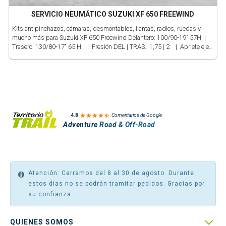
SERVICIO NEUMÁTICO SUZUKI XF 650 FREEWIND
Kits antipinchazos, cámaras, desmontables, llantas, radios, ruedas y
mucho más para Suzuki XF 650 Freewind Delantero: 100/90-19" 57H |
Trasero: 130/80-17" 65 H | Presión DEL | TRAS.: 1,75 | 2 | Apriete eje
DEL.: 65 Nm | Apriete eje TRAS.: 110 Nm

4.8
Comentarios de Google
Adventure Road & Off-Road
Atención: Cerramos del 8 al 30 de agosto. Durante
estos días no se podrán tramitar pedidos. Gracias por
su confianza.

QUIENES SOMOS