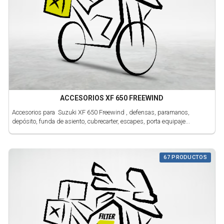
ACCESORIOS XF 650 FREEWIND
Accesorios para Suzuki XF 650 Freewind , defensas, paramanos,
depósito, funda de asiento, cubrecarter, escapes, porta equipaje...
67 PRODUCTOS