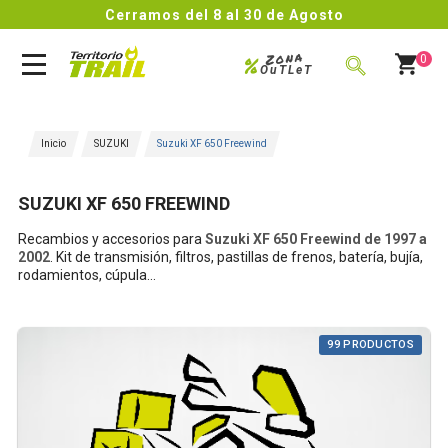
Cerramos del 8 al 30 de Agosto
Zona
%
0
OuTLeT
BUSCAR
Inicio
SUZUKI
Suzuki XF 650 Freewind
SUZUKI XF 650 FREEWIND
Recambios y accesorios para
Suzuki XF 650 Freewind de
1997 a
2002
.
Kit de transmisión, filtros, pastillas de frenos, batería, bujía,
rodamientos, cúpula...
99 PRODUCTOS