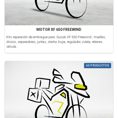
MOTOR XF 650 FREEWIND
Kits reparación de embrague para Suzuki XF 650 Freewind , muelles,
discos, separadores, juntas, startor, bujia, regulador, culata, retenes
válvula...
63 PRODUCTOS