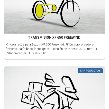
TRANSMISIÓN XF 650 FREEWIND
Kit de arrastre para Suzuki XF 650 Freewind. Piñón, corona, cadena,
flectores, patín basculante, grasa... Tensión de cadena: 20-30 mm |
Relación original: 15 / 43 / 110
43 PRODUCTOS