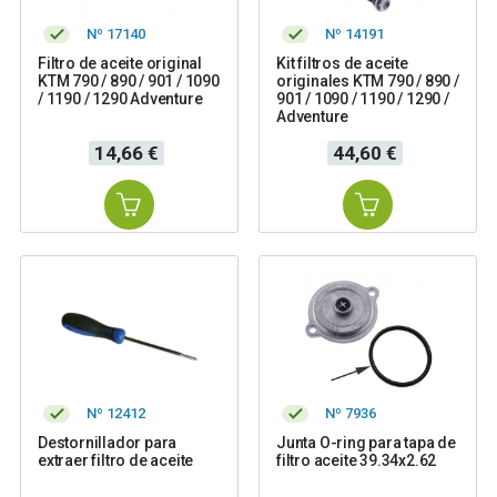
Nº 17140
Nº 14191
Filtro de aceite original
Kit filtros de aceite
KTM 790 / 890 / 901 / 1090
originales KTM 790 / 890 /
/ 1190 / 1290 Adventure
901 / 1090 / 1190 / 1290 /
Adventure
Precio
Precio
14,66 €
44,60 €
Nº 12412
Nº 7936
Destornillador para
Junta O-ring para tapa de
extraer filtro de aceite
filtro aceite 39.34x2.62