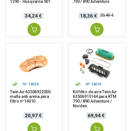
1290 - Husqvarna 901
790 / 890 Adventure
Precio
Precio
Precio
20,40 €
34,24 €
18,36 €
base
Nº 14024
Nº 14010
Twin Air 63506922000
Kit filtro de aire Twin Air
malla anti arena para
63506915144 para KTM
filtro nº14010
790 / 890 Adventure /
Norden
Precio
Precio
20,97 €
69,94 €