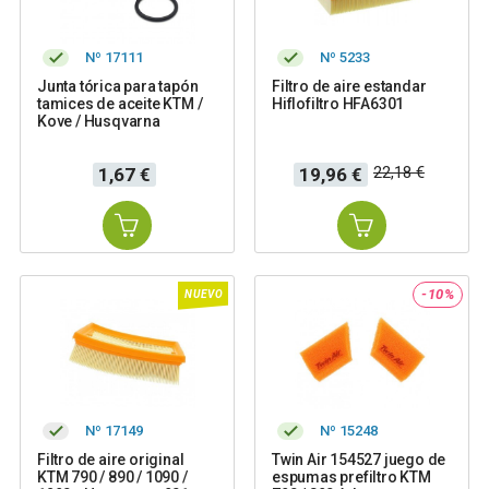
Nº 17111
Nº 5233
Junta tórica para tapón
Filtro de aire estandar
tamices de aceite KTM /
Hiflofiltro HFA6301
Kove / Husqvarna
Precio
Precio
Precio
22,18 €
1,67 €
19,96 €
base
-10%
NUEVO
Nº 17149
Nº 15248
Filtro de aire original
Twin Air 154527 juego de
KTM 790 / 890 / 1090 /
espumas prefiltro KTM