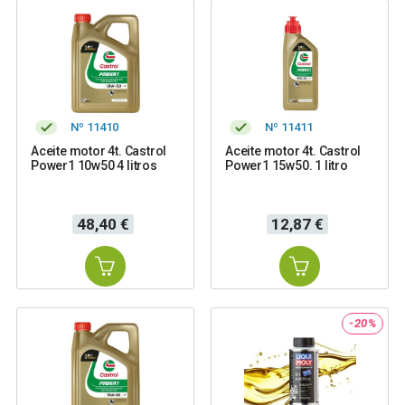
Nº 11410
Nº 11411
Aceite motor 4t. Castrol
Aceite motor 4t. Castrol
Power1 10w50 4 litros
Power1 15w50. 1 litro
Precio
Precio
48,40 €
12,87 €
-20%