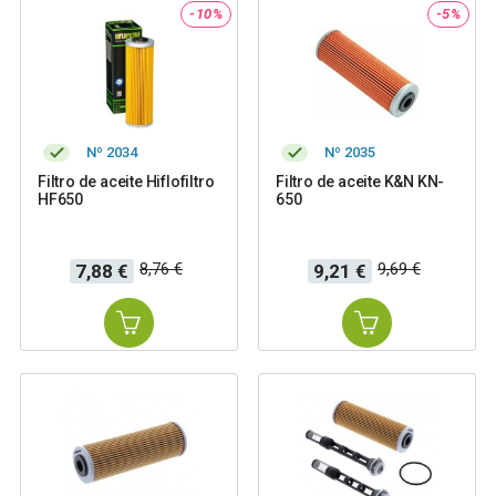
-10%
-5%
Nº 2034
Nº 2035
Filtro de aceite Hiflofiltro
Filtro de aceite K&N KN-
HF650
650
Precio
Precio
Precio
Precio
8,76 €
9,69 €
7,88 €
9,21 €
base
base