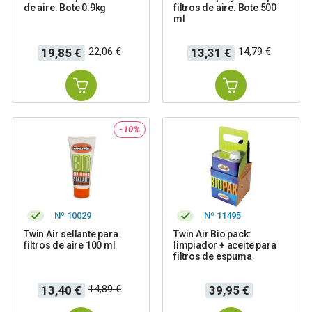
de aire. Bote 0.9kg
filtros de aire. Bote 500
ml
Precio
Precio
Precio
Precio
22,06 €
14,79 €
19,85 €
13,31 €
base
base
-10%
Nº 10029
Nº 11495
Twin Air sellante para
Twin Air Bio pack:
filtros de aire 100 ml
limpiador + aceite para
filtros de espuma
Precio
Precio
Precio
14,89 €
13,40 €
39,95 €
base