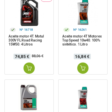
Nº 16718
Nº 16261
Aceite motor 4T. Motul
Aceite motor 4T Motorex
300V FL Road Racing
Top Speed 10w40. 100%
15W50. 4 Litros
sintético. 1 Litro
Precio
Precio
Precio
88,06 €
74,85 €
16,84 €
base