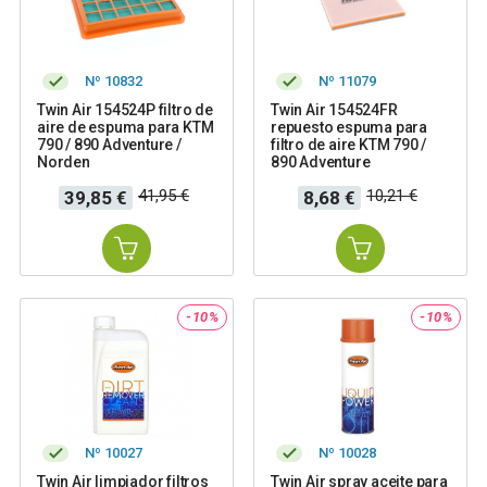
Nº 10832
Nº 11079
Twin Air 154524P filtro de
Twin Air 154524FR
aire de espuma para KTM
repuesto espuma para
790 / 890 Adventure /
filtro de aire KTM 790 /
Norden
890 Adventure
Precio
Precio
Precio
Precio
41,95 €
10,21 €
39,85 €
8,68 €
base
base
-10%
-10%
Nº 10027
Nº 10028
Twin Air limpiador filtros
Twin Air spray aceite para