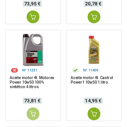
Precio
Precio
73,95 €
20,78 €
Nº 11231
Nº 11409
Aceite motor 4t. Motorex
Aceite motor 4t. Castrol
Power 10w50 100%
Power1 10w50 1 litro
sintético 4 litros
Precio
Precio
73,81 €
14,95 €