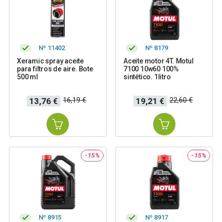
Nº 11402
Nº 8179
Xeramic spray aceite
Aceite motor 4T. Motul
para filtros de aire. Bote
7100 10w60 100%
500 ml
sintético. 1litro
Precio
Precio
Precio
Precio
16,19 €
22,60 €
13,76 €
19,21 €
base
base
-15%
-15%
Nº 8915
Nº 8917