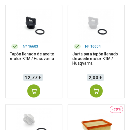
Nº 16603
Nº 16604
Tapón llenado de aceite
Junta para tapón llenado
motor KTM / Husqvarna
de aceite motor KTM /
Husqvarna
Precio
Precio
12,77 €
2,00 €
-10%