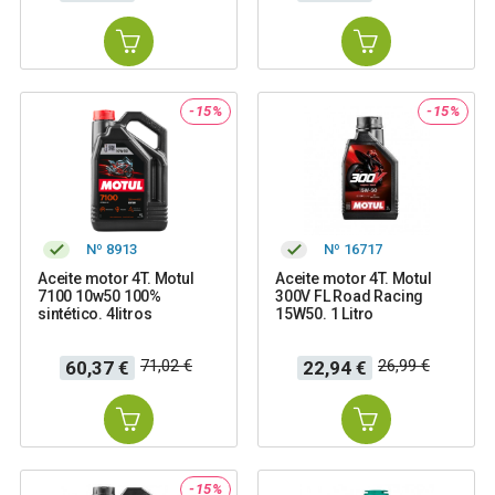
base
base
-15%
-15%
Nº 8913
Nº 16717
Aceite motor 4T. Motul
Aceite motor 4T. Motul
7100 10w50 100%
300V FL Road Racing
sintético. 4litros
15W50. 1 Litro
Precio
Precio
Precio
Precio
71,02 €
26,99 €
60,37 €
22,94 €
base
base
-15%