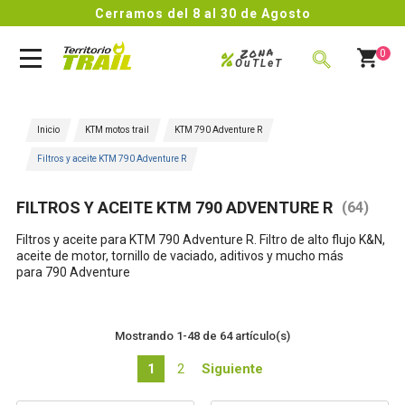
Cerramos del 8 al 30 de Agosto
Zona
%
0
OuTLeT
BUSCAR
Inicio
KTM motos trail
KTM 790 Adventure R
Filtros y aceite KTM 790 Adventure R
FILTROS Y ACEITE KTM 790 ADVENTURE R
(64)
Filtros y aceite para KTM 790 Adventure R.
Filtro de alto flujo K&N,
aceite de motor, tornillo de vaciado, aditivos y mucho más
para
790 Adventure
Mostrando 1-48 de 64 artículo(s)
1
2
Siguiente