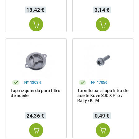
Precio
Precio
13,42 €
3,14 €
Nº 13034
Nº 17056
Tapa izquierda para filtro
Tornillo para tapa filtro de
de aceite
aceite Kove 800 X Pro /
Rally / KTM
Precio
Precio
24,36 €
0,49 €