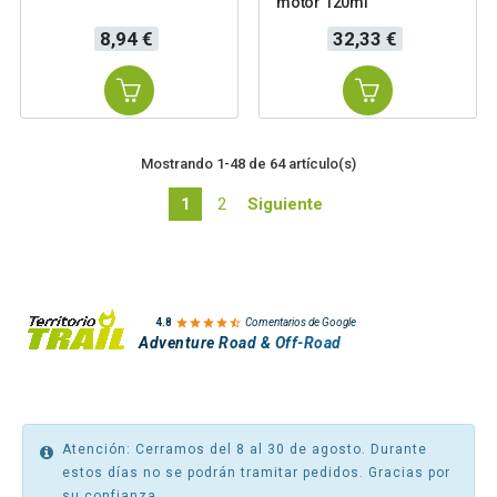
motor 120ml
Precio
Precio
8,94 €
32,33 €
Mostrando 1-48 de 64 artículo(s)
1
2
Siguiente

4.8
Comentarios de Google
Adventure Road & Off-Road
Atención: Cerramos del 8 al 30 de agosto. Durante
estos días no se podrán tramitar pedidos. Gracias por
su confianza.