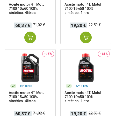
Aceite motor 4T. Motul
Aceite motor 4T. Motul
7100 10w60 100%
7100 15w50 100%
sintético. 4litros
sintético. 1litro
Precio
Precio
Precio
Precio
71,02 €
22,59 €
60,37 €
19,20 €
base
base
-15%
-15%
Nº 8918
Nº 8125
Aceite motor 4T. Motul
Aceite motor 4T. Motul
7100 15w50 100%
7100 10w50 100%
sintético. 4litros
sintético. 1litro
Precio
Precio
Precio
Precio
71,02 €
22,59 €
60,37 €
19,20 €