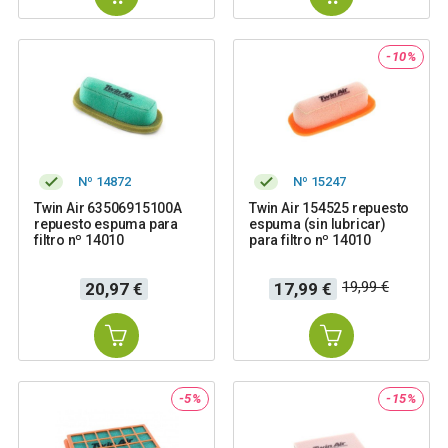
-10%
Nº 14872
Nº 15247
Twin Air 63506915100A
Twin Air 154525 repuesto
repuesto espuma para
espuma (sin lubricar)
filtro nº 14010
para filtro nº 14010
Precio
Precio
Precio
19,99 €
20,97 €
17,99 €
base
-5%
-15%