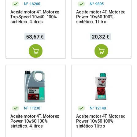
Nº 16260
Nº 9895
Aceite motor 4T. Motorex
Aceite motor 4T. Motorex
Top Speed 10w40. 100%
Power 10w60 100%
sintético. 4 litros
sintético. 1 litro
Precio
Precio
58,67 €
20,32 €
Nº 11230
Nº 12140
Aceite motor 4T. Motorex
Aceite motor 4T. Motorex
Power 10w60 100%
Power 10w50 100%
sintético. 4 litros
sintético 1 litro