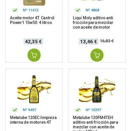
Nº 11412
Nº 4868
Aceite motor 4T. Castrol
Liqui Moly aditivo anti
Power1 15w50. 4 litros
fricción para mezclar
con aceite de motor
Precio
Precio
Precio
16,83 €
42,35 €
13,46 €
base
Nº 9497
Nº 10397
Metalube 120EC limpieza
Metalube 120FM4TEH
interna de motores 4T
aditivo anti fricción para
mezclar con aceite de