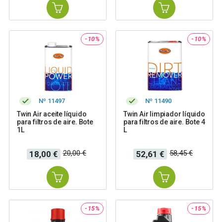
-10%
-10%
Nº 11497
Nº 11490
Twin Air aceite líquido
Twin Air limpiador líquido
para filtros de aire. Bote
para filtros de aire. Bote 4
1L
L
Precio
Precio
Precio
Precio
20,00 €
58,45 €
18,00 €
52,61 €
base
base
-15%
-15%