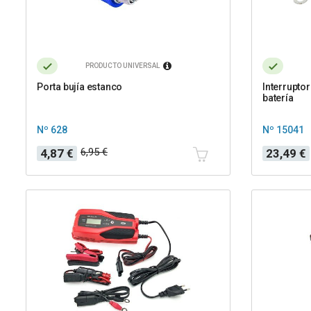
PRODUCTO UNIVERSAL
Porta bujía estanco
Interrupto
batería
Nº 628
Nº 15041
Precio
Precio
Precio
6,95 €
4,87 €
23,49 €
base