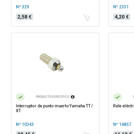
Nº 329
Nº 2331
Precio
Precio
2,58 €
4,20 €
PRODUCTO ESPECÍFICO
Interruptor de punto muerto Yamaha TT /
Rele eléctr
XT
Nº 10343
Nº 14857
Precio
Precio