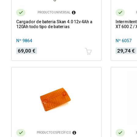
PRODUCTO UNIVERSAL
Cargador de bateria Skan 4.0 12v 4Ah a
Intermiten
120Ah todo tipo de baterias
XT 600 Z / 
Nº 9864
Nº 6057
Precio
Precio
69,00 €
29,74 €
PRODUCTO ESPECÍFICO