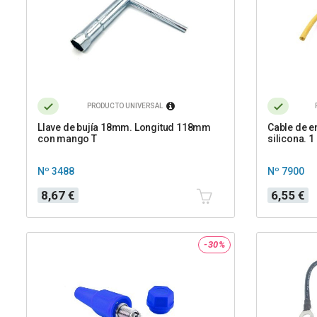
PRODUCTO UNIVERSAL
Llave de bujía 18mm. Longitud 118mm
Cable de 
con mango T
silicona. 1
Nº 3488
Nº 7900
Precio
Precio
8,67 €
6,55 €
-30%