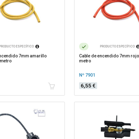
PRODUCTO ESPECÍFICO
PRODUCTO ESPECÍFICO
encendido 7mm amarillo
Cable de encendido 7mm rojo 
 metro
metro
Nº 7901
Precio
6,55 €