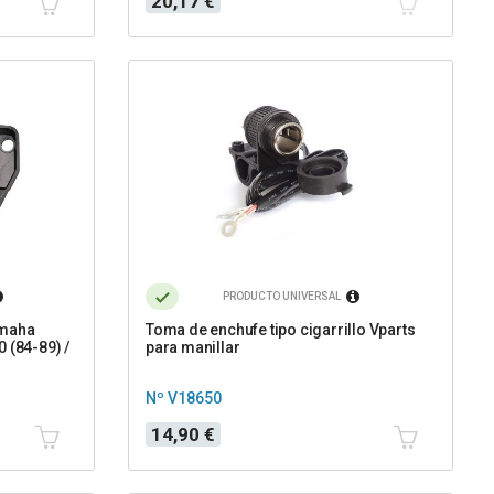
20,17 €
PRODUCTO UNIVERSAL
amaha
Toma de enchufe tipo cigarrillo Vparts
 (84-89) /
para manillar
Nº V18650
Precio
14,90 €