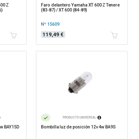
600 Z
Faro delantero Yamaha XT 600 Z Tenere
6)
(83-87) / XT 600 (84-89)
Nº 15609
Precio
119,49 €
PRODUCTO UNIVERSAL
/5w BAY15D
Bombilla luz de posición 12v 4w BA9S