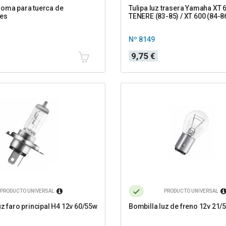
oma para tuerca de
Tulipa luz trasera Yamaha XT 
tes
TENERE (83-85) / XT 600 (84-8
Nº 8149
Precio
9,75 €
PRODUCTO UNIVERSAL
PRODUCTO UNIVERSAL
uz faro principal H4 12v 60/55w
Bombilla luz de freno 12v 21