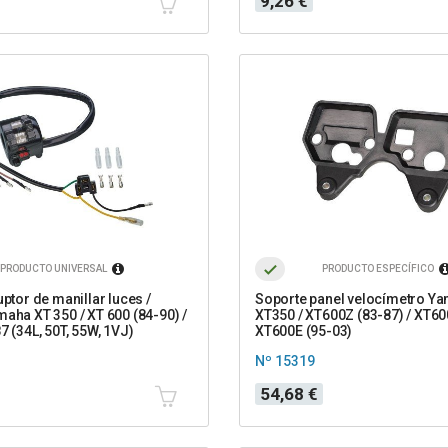
9,26 €
PRODUCTO UNIVERSAL
PRODUCTO ESPECÍFICO
uptor de manillar luces /
Soporte panel velocímetro Y
maha XT 350 / XT 600 (84-90) /
XT350 / XT600Z (83-87) / XT600
7 (34L, 50T, 55W, 1VJ)
XT600E (95-03)
Nº 15319
Precio
54,68 €