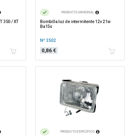
PRODUCTO UNIVERSAL
T 350 / XT
Bombilla luz de intermitente 12v 21w
Ba15s
Nº 3502
Precio
0,86 €
PRODUCTO ESPECÍFICO