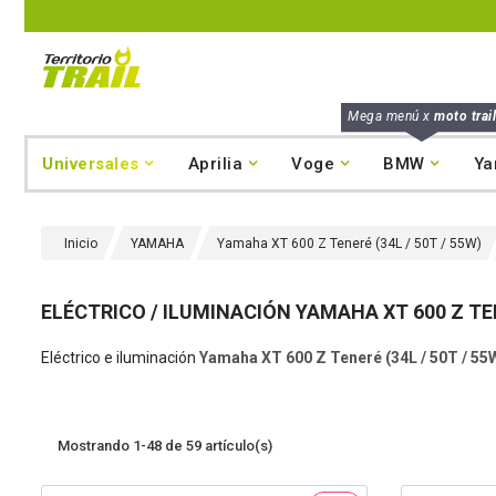
Mega menú x
moto trail
Universales
Aprilia
Voge
BMW
Ya
Inicio
YAMAHA
Yamaha XT 600 Z Teneré (34L / 50T / 55W)
ELÉCTRICO / ILUMINACIÓN YAMAHA XT 600 Z TEN
Eléctrico e iluminación
Yamaha XT 600 Z Teneré (34L / 50T / 55W
Mostrando 1-48 de 59 artículo(s)