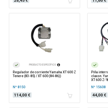
28,45 €
11,60 €
PRODUCTO ESPECÍFICO
Regulador de corriente Yamaha XT 600 Z
Piña interr
Tenere (83-85) / XT 600 (84-86))
claxon. Ya
XT 600 Z-'8
Nº 8150
Nº 15608
Precio
Precio
114,00 €
44,00 €