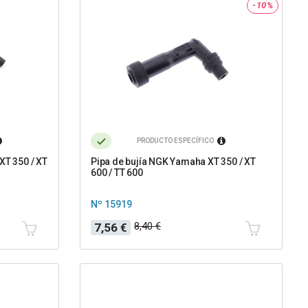
-10%
PRODUCTO ESPECÍFICO
XT 350 / XT
Pipa de bujía NGK Yamaha XT 350 / XT
600 / TT 600
Nº 15919
Precio
Precio
8,40 €
7,56 €
base