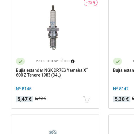
-15%
PRODUCTO ESPECÍFICO
Bujía estandar NGK DR7ES Yamaha XT
Bujía est
600 Z Tenere 1983 (34L)
Nº 8145
Nº 8142
Precio
Precio
Precio
Precio
6,43 €
6
5,47 €
5,30 €
base
base