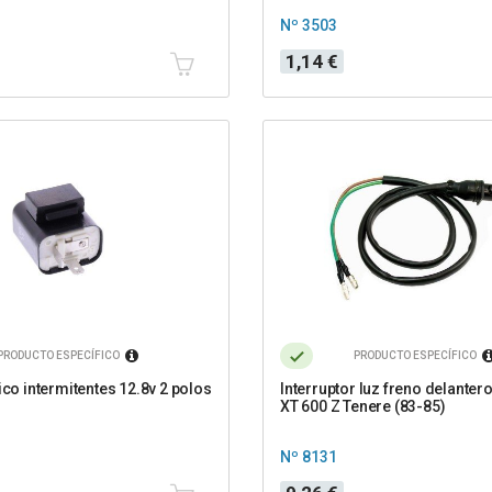
Nº 3503
Precio
1,14 €
PRODUCTO ESPECÍFICO
PRODUCTO ESPECÍFICO
ico intermitentes 12.8v 2 polos
Interruptor luz freno delante
XT 600 Z Tenere (83-85)
Nº 8131
Precio