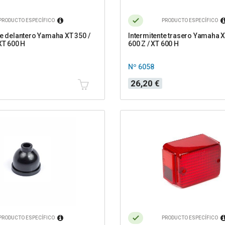
PRODUCTO ESPECÍFICO
PRODUCTO ESPECÍFICO
te delantero Yamaha XT 350 /
Intermitente trasero Yamaha X
XT 600 H
600 Z / XT 600 H
Nº 6058
Precio
26,20 €
PRODUCTO ESPECÍFICO
PRODUCTO ESPECÍFICO