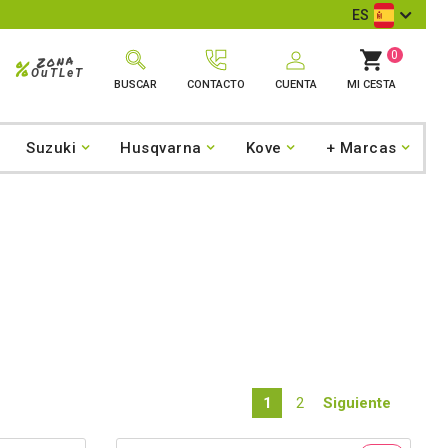
ES
0
Zona
%
OuTLeT
BUSCAR
CONTACTO
CUENTA
MI CESTA
Suzuki
Husqvarna
Kove
+ Marcas
1
2
Siguiente