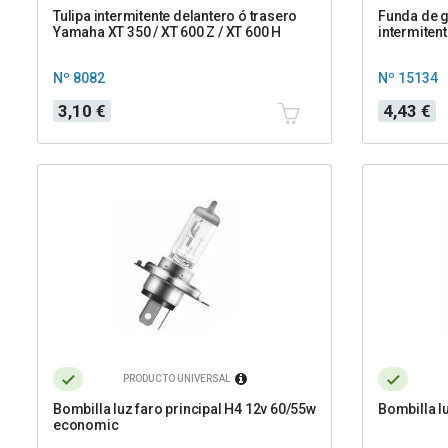
Tulipa intermitente delantero ó trasero
Funda de g
Yamaha XT 350 / XT 600 Z / XT 600 H
intermiten
Nº 8082
Nº 15134
Precio
Precio
3,10 €
4,43 €
PRODUCTO UNIVERSAL
Bombilla luz faro principal H4 12v 60/55w
Bombilla l
economic