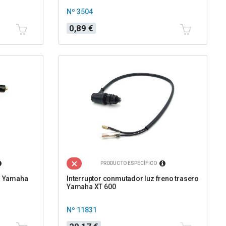
Nº 3504
Precio
0,89 €
PRODUCTO ESPECÍFICO
ro Yamaha
Interruptor conmutador luz freno trasero
Yamaha XT 600
Nº 11831
Precio