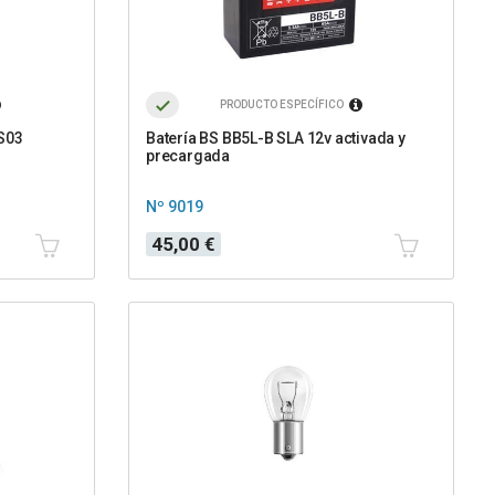
PRODUCTO ESPECÍFICO
ES03
Batería BS BB5L-B SLA 12v activada y
precargada
Nº 9019
Precio
45,00 €