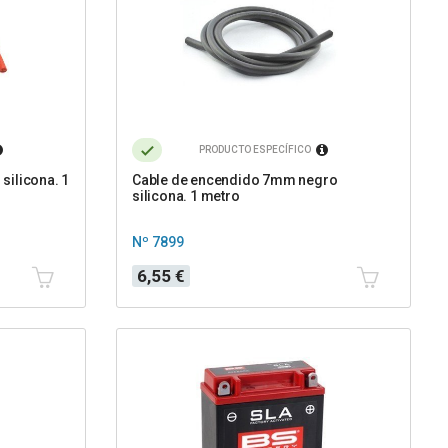
PRODUCTO ESPECÍFICO
silicona. 1
Cable de encendido 7mm negro
silicona. 1 metro
Nº 7899
Precio
6,55 €