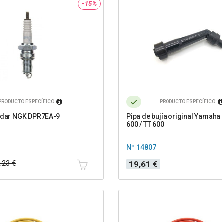
-15%
PRODUCTO ESPECÍFICO
PRODUCTO ESPECÍFICO
andar NGK DPR7EA-9
Pipa de bujía original Yamaha 
600 / TT 600
Nº 14807
Precio
,23 €
19,61 €