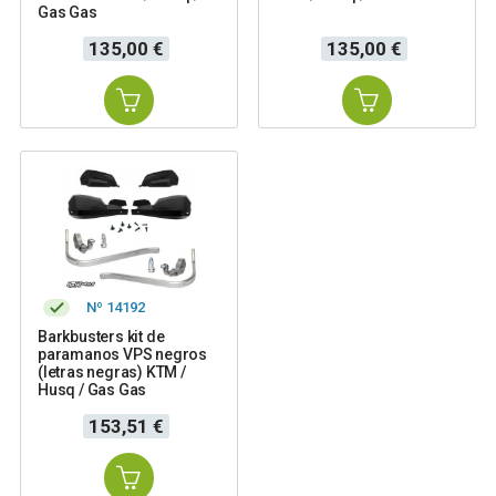
Gas Gas
Precio
Precio
135,00 €
135,00 €
Nº 14192
Barkbusters kit de
paramanos VPS negros
(letras negras) KTM /
Husq / Gas Gas
Precio
153,51 €