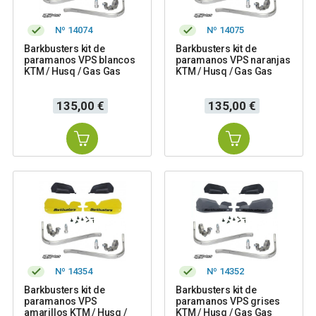
Nº 14074
Nº 14075
Barkbusters kit de
Barkbusters kit de
paramanos VPS blancos
paramanos VPS naranjas
KTM / Husq / Gas Gas
KTM / Husq / Gas Gas
Precio
Precio
135,00 €
135,00 €
Nº 14354
Nº 14352
Barkbusters kit de
Barkbusters kit de
paramanos VPS
paramanos VPS grises
amarillos KTM / Husq /
KTM / Husq / Gas Gas