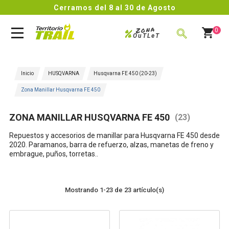
Cerramos del 8 al 30 de Agosto
Zona
%
0
OuTLeT
BUSCAR
Inicio
HUSQVARNA
Husqvarna FE 450 (20-23)
Zona Manillar Husqvarna FE 450
ZONA MANILLAR HUSQVARNA FE 450
(23)
Repuestos y accesorios de manillar para Husqvarna FE 450 desde
2020. Paramanos, barra de refuerzo, alzas, manetas de freno y
embrague, puños, torretas..
Mostrando 1-23 de 23 artículo(s)