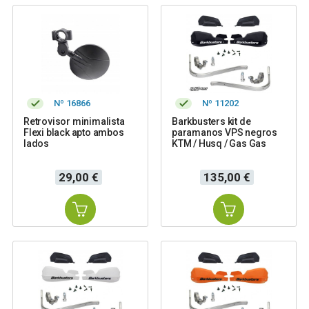
Nº 16866
Nº 11202
Retrovisor minimalista
Barkbusters kit de
Flexi black apto ambos
paramanos VPS negros
lados
KTM / Husq / Gas Gas
Precio
Precio
29,00 €
135,00 €