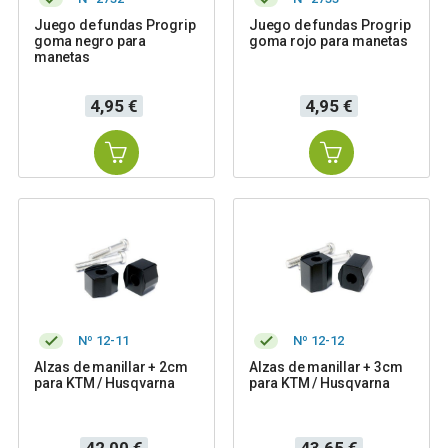
Juego de fundas Progrip
Juego de fundas Progrip
goma negro para
goma rojo para manetas
manetas
Precio
Precio
4,95 €
4,95 €
Nº 12-11
Nº 12-12
Alzas de manillar + 2cm
Alzas de manillar + 3cm
para KTM / Husqvarna
para KTM / Husqvarna
Precio
Precio
42,00 €
43,65 €