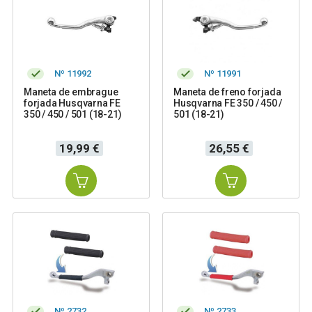
Nº 11992
Nº 11991
Maneta de embrague
Maneta de freno forjada
forjada Husqvarna FE
Husqvarna FE 350 / 450 /
350 / 450 / 501 (18-21)
501 (18-21)
Precio
Precio
19,99 €
26,55 €
Nº 2732
Nº 2733