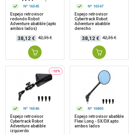
Nº 16545
Nº 16547
Espejo retrovisor
Espejo retrovisor
redondo Robot
Cybertrack Robot
Adventure abatible (apto
Adventure abatible
ambos lados)
derecho
Precio
Precio
Precio
Precio
42,35 €
42,35 €
38,12 €
38,12 €
base
base
-10%
Nº 16546
Nº 16865
Espejo retrovisor
Espejo retrovisor abatible
Cybertrack Robot
Flexi Long - SX/DX apto
Adventure abatible
ambos lados
izquierdo