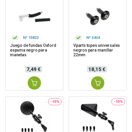
Nº 15832
Nº 5434
Juego de fundas Oxford
Vparts topes universales
espuma negro para
negros para manillar
manetas
22mm
Precio
Precio
7,49 €
18,15 €
-10%
-10%