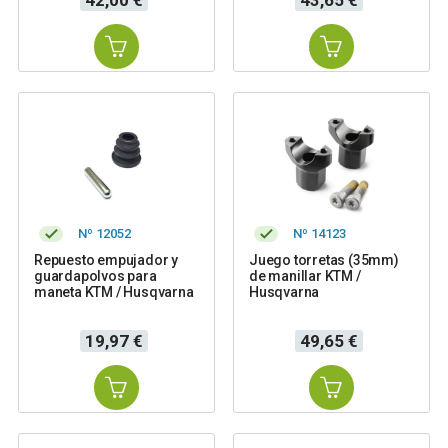
Nº 12052
Nº 14123
Repuesto empujador y
Juego torretas (35mm)
guardapolvos para
de manillar KTM /
maneta KTM / Husqvarna
Husqvarna
Precio
Precio
19,97 €
49,65 €