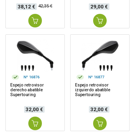
Precio
Precio
Precio
42,35 €
38,12 €
29,00 €
base
Nº 16876
Nº 16877
Espejo retrovisor
Espejo retrovisor
derecho abatible
izquierdo abatible
Supertouring
Supertouring
Precio
Precio
32,00 €
32,00 €