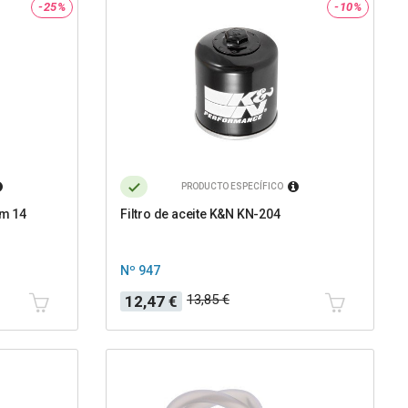
-25%
-10%
PRODUCTO ESPECÍFICO
mm 14
Filtro de aceite K&N KN-204
Nº 947
Precio
Precio
13,85 €
12,47 €
base