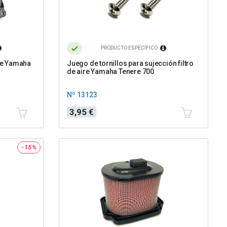
PRODUCTO ESPECÍFICO
ire Yamaha
Juego de tornillos para sujección filtro
de aire Yamaha Tenere 700
Nº 13123
Precio
3,95 €
-15%