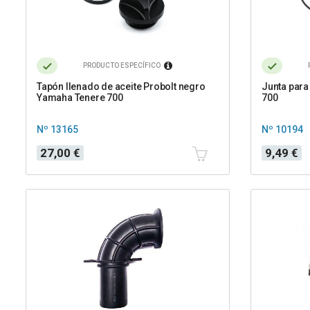
PRODUCTO ESPECÍFICO
Tapón llenado de aceite Probolt negro
Junta para
Yamaha Tenere 700
700
Nº 13165
Nº 10194
Precio
Precio
27,00 €
9,49 €