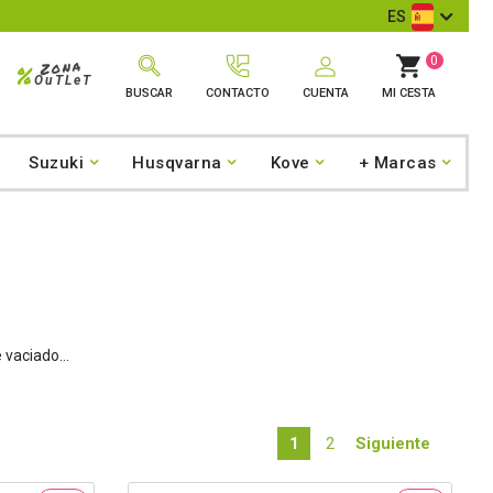
ES
0
Zona
%
OuTLeT
BUSCAR
CONTACTO
CUENTA
MI CESTA
Suzuki
Husqvarna
Kove
+ Marcas
 vaciado...
1
2
Siguiente