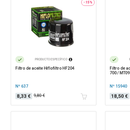
-15%
PRODUCTO ESPECÍFICO
Filtro de aceite Hiflofiltro HF204
Filtro de 
700 / MT09 
Nº 637
Nº 15940
Precio
Precio
Precio
9,80 €
8,33 €
18,50 €
base