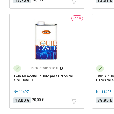
13,76 €
13,31 €
base
base
-10%
PRODUCTO UNIVERSAL
Twin Air aceite líquido para filtros de
Twin Air Bi
aire. Bote 1L
filtros de
Nº 11497
Nº 11495
Precio
Precio
Precio
20,00 €
18,00 €
39,95 €
base