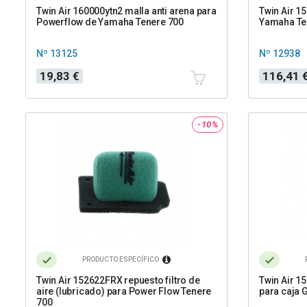
Twin Air 160000ytn2 malla anti arena para
Twin Air 1
Powerflow de Yamaha Tenere 700
Yamaha Te
Nº 13125
Nº 12938
Precio
Precio
Precio
19,83 €
116,41 
base
-10%
PRODUCTO ESPECÍFICO
Twin Air 152622FRX repuesto filtro de
Twin Air 15
aire (lubricado) para Power Flow Tenere
para caja 
700