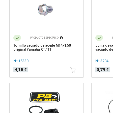
PRODUCTO ESPECÍFICO
Tornillo vaciado de aceite M14x1,50
Junta de s
original Yamaha XT / TT
vaciado de
Nº 15330
Nº 3204
Precio
Precio
4,15 €
0,79 €