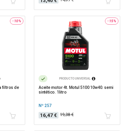
13,40 €
base
-10%
-15%
PRODUCTO UNIVERSAL
 filtros de
Aceite motor 4t. Motul 5100 10w40. semi
sintético. 1litro
Nº 257
Precio
Precio
19,38 €
16,47 €
base