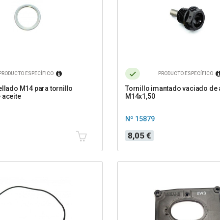
PRODUCTO ESPECÍFICO
PRODUCTO ESPECÍFICO
ellado M14 para tornillo
Tornillo imantado vaciado de 
 aceite
M14x1,50
Nº 15879
Precio
8,05 €