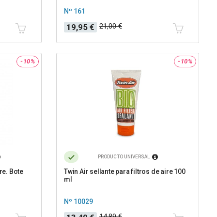
Nº 161
Precio
Precio
21,00 €
19,95 €
base
-10%
-10%
PRODUCTO UNIVERSAL
re. Bote
Twin Air sellante para filtros de aire 100
ml
Nº 10029
Precio
Precio
14,89 €