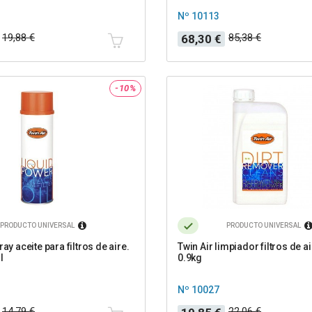
Nº 10113
Precio
Precio
19,88 €
85,38 €
68,30 €
base
-10%
PRODUCTO UNIVERSAL
PRODUCTO UNIVERSAL
ray aceite para filtros de aire.
Twin Air limpiador filtros de ai
l
0.9kg
Nº 10027
Precio
Precio
14,79 €
22,06 €