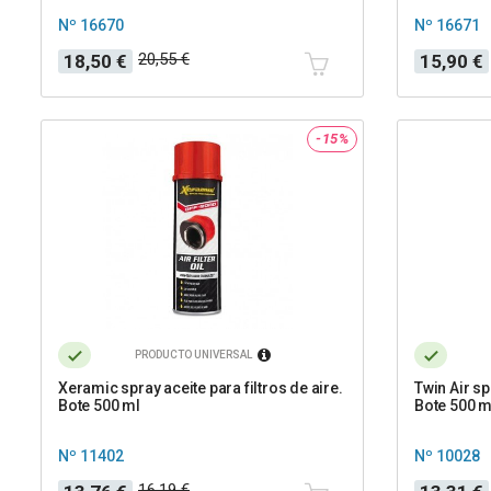
Nº 16670
Nº 16671
Precio
Precio
Precio
Precio
20,55 €
18,50 €
15,90 €
base
base
-15%
PRODUCTO UNIVERSAL
Xeramic spray aceite para filtros de aire.
Twin Air sp
Bote 500 ml
Bote 500 m
Nº 11402
Nº 10028
Precio
Precio
Precio
Precio
16,19 €