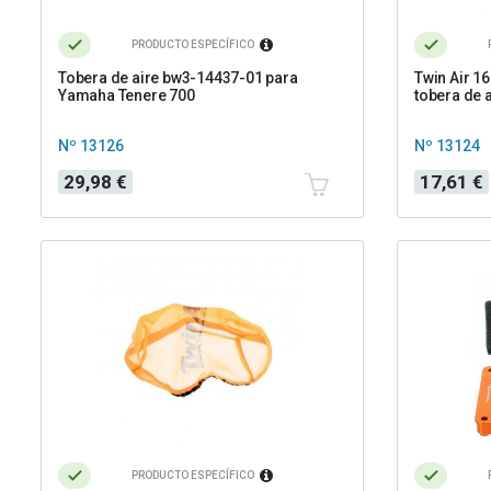
PRODUCTO ESPECÍFICO
Tobera de aire bw3-14437-01 para
Twin Air 1
Yamaha Tenere 700
tobera de 
Nº 13126
Nº 13124
Precio
Precio
Precio
29,98 €
17,61 €
base
PRODUCTO ESPECÍFICO