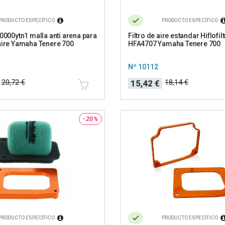
PRODUCTO ESPECÍFICO
PRODUCTO ESPECÍFICO
60000ytn1 malla anti arena para
Filtro de aire estandar Hiflofil
aire Yamaha Tenere 700
HFA4707 Yamaha Tenere 700
Nº 10112
Precio
Precio
20,72 €
18,14 €
15,42 €
base
-20%
PRODUCTO ESPECÍFICO
PRODUCTO ESPECÍFICO