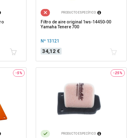
PRODUCTO ESPECÍFICO
tro
Filtro de aire original 1ws-14450-00
Yamaha Tenere 700
Nº 13121
Precio
34,12 €
-5%
-25%
PRODUCTO ESPECÍFICO