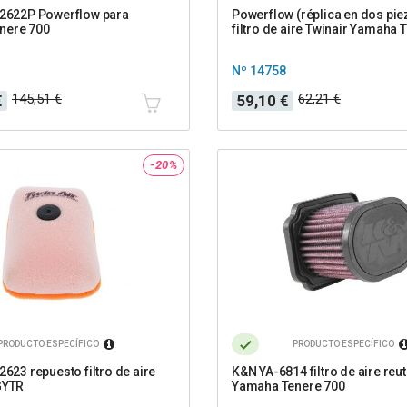
52622P Powerflow para
Powerflow (réplica en dos pie
nere 700
filtro de aire Twinair Yamaha 
Nº 14758
Precio
Precio
145,51 €
62,21 €
€
59,10 €
base
-20%
PRODUCTO ESPECÍFICO
PRODUCTO ESPECÍFICO
2623 repuesto filtro de aire
K&N YA-6814 filtro de aire reut
GYTR
Yamaha Tenere 700