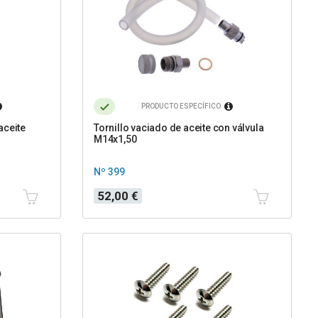
PRODUCTO ESPECÍFICO
aceite
Tornillo vaciado de aceite con válvula
M14x1,50
Nº 399
Precio
52,00 €