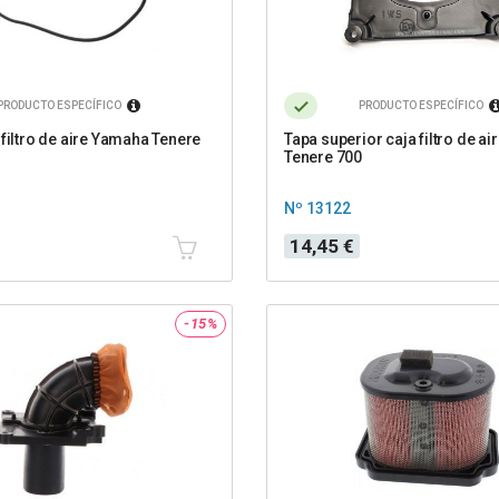
PRODUCTO ESPECÍFICO
PRODUCTO ESPECÍFICO
 filtro de aire Yamaha Tenere
Tapa superior caja filtro de a
Tenere 700
Nº 13122
Precio
14,45 €
-15%