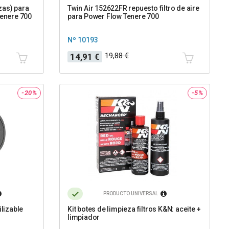
zas) para
Twin Air 152622FR repuesto filtro de aire
Tenere 700
para Power Flow Tenere 700
Nº 10193
Precio
Precio
19,88 €
14,91 €
base
-20%
-5%
PRODUCTO UNIVERSAL
ilizable
Kit botes de limpieza filtros K&N: aceite +
limpiador