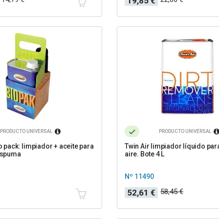
19,85 €
base
PRODUCTO UNIVERSAL
PRODUCTO UNIVERSAL
o pack: limpiador + aceite para
Twin Air limpiador líquido para
 espuma
aire. Bote 4 L
Nº 11490
Precio
Precio
58,45 €
52,61 €
base