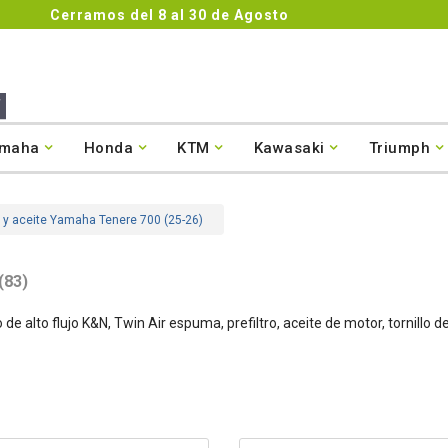
Cerramos del 8 al 30 de Agosto
maha
Honda
KTM
Kawasaki
Triumph
s y aceite Yamaha Tenere 700 (25-26)
(83)
e alto flujo K&N, Twin Air espuma, prefiltro, aceite de motor, tornillo de