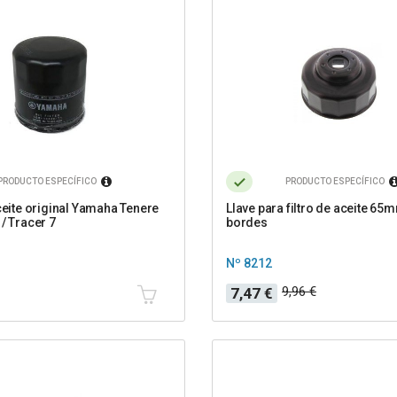
PRODUCTO ESPECÍFICO
PRODUCTO ESPECÍFICO
aceite original Yamaha Tenere
Llave para filtro de aceite 65
/ Tracer 7
bordes
Nº 8212
Precio
Precio
9,96 €
7,47 €
base