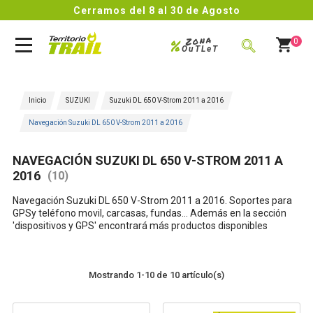
Cerramos del 8 al 30 de Agosto
Zona
%
0
OuTLeT
BUSCAR
Inicio
SUZUKI
Suzuki DL 650 V-Strom 2011 a 2016
Navegación Suzuki DL 650 V-Strom 2011 a 2016
NAVEGACIÓN SUZUKI DL 650 V-STROM 2011 A
2016
(10)
Navegación
Suzuki DL 650 V-Strom 2011 a 2016
. Soportes para
GPSy teléfono movil, carcasas, fundas... Además en la sección
'dispositivos y GPS' encontrará más productos disponibles
Mostrando 1-10 de 10 artículo(s)