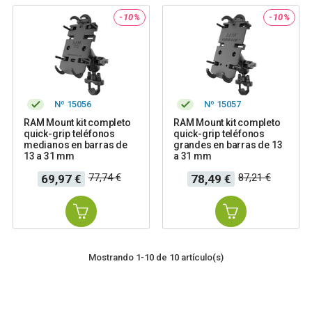
-10%
-10%
Nº 15056
Nº 15057
RAM Mount kit completo
RAM Mount kit completo
quick-grip teléfonos
quick-grip teléfonos
medianos en barras de
grandes en barras de 13
13 a 31 mm
a 31 mm
Precio
Precio
Precio
Precio
77,74 €
87,21 €
69,97 €
78,49 €
base
base
Mostrando 1-10 de 10 artículo(s)