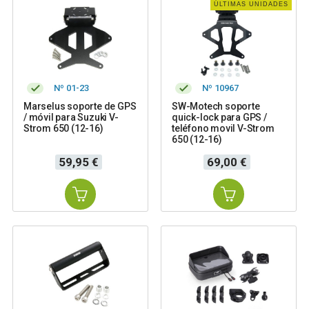
ÚLTIMAS UNIDADES
Nº 01-23
Nº 10967
Marselus soporte de GPS
SW-Motech soporte
/ móvil para Suzuki V-
quick-lock para GPS /
Strom 650 (12-16)
teléfono movil V-Strom
650 (12-16)
Precio
Precio
59,95 €
69,00 €