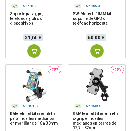
Nº 9132
Nº 10570
Soporte para gps,
SW-Motech / RAM kit
teléfonos y otros
soporte de GPS ó
dispositivos
teléfono horizontal
Precio
Precio
31,60 €
60,00 €
-10%
-10%
Nº 15107
Nº 15055
RAM Mount kit completo
RAM Mount kit completo
para móviles medianos
x-grip® moviles
en manillar de 16 a 38mm
medianos en barras de
12,7 a 32mm