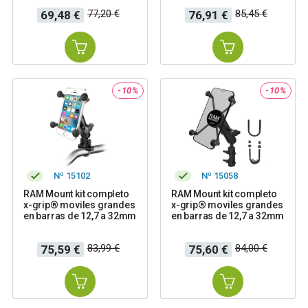
Precio
Precio
Precio
Precio
77,20 €
85,45 €
69,48 €
76,91 €
base
base
-10%
-10%
Nº 15102
Nº 15058
RAM Mount kit completo
RAM Mount kit completo
x-grip® moviles grandes
x-grip® moviles grandes
en barras de 12,7 a 32mm
en barras de 12,7 a 32mm
Precio
Precio
Precio
Precio
83,99 €
84,00 €
75,59 €
75,60 €
base
base