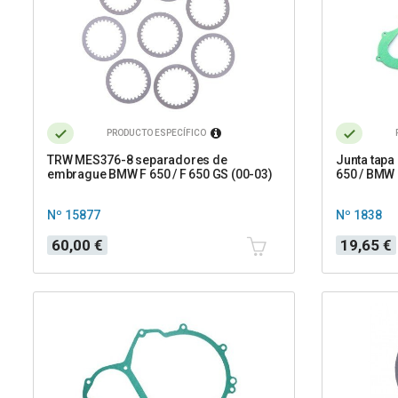
PRODUCTO ESPECÍFICO
TRW MES376-8 separadores de
Junta tapa
embrague BMW F 650 / F 650 GS (00-03)
650 / BMW 
Nº 15877
Nº 1838
Precio
Precio
60,00 €
19,65 €