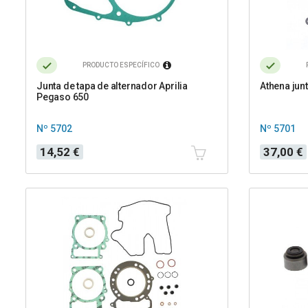
PRODUCTO ESPECÍFICO
Junta de tapa de alternador Aprilia
Athena jun
Pegaso 650
Nº 5702
Nº 5701
Precio
Precio
14,52 €
37,00 €