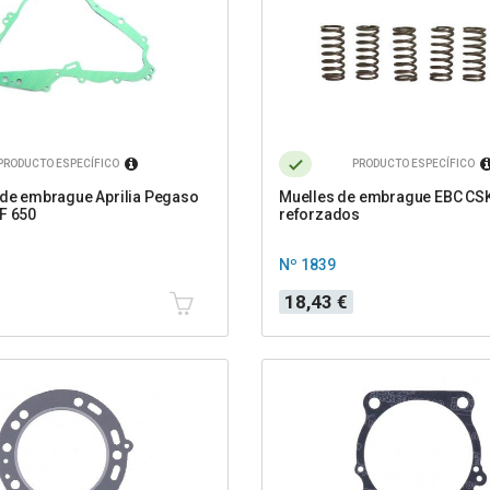
PRODUCTO ESPECÍFICO
PRODUCTO ESPECÍFICO
 de embrague Aprilia Pegaso
Muelles de embrague EBC CS
F 650
reforzados
Nº 1839
Precio
18,43 €