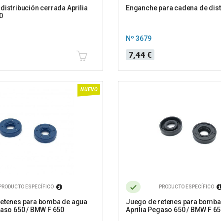
distribución cerrada Aprilia
Enganche para cadena de dist
0
Nº 3679
Precio
7,44 €
NUEVO
PRODUCTO ESPECÍFICO
PRODUCTO ESPECÍFICO
retenes para bomba de agua
Juego de retenes para bomba
gaso 650 / BMW F 650
Aprilia Pegaso 650 / BMW F 6