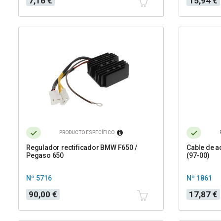
7,16 €
15,94 €
PRODUCTO ESPECÍFICO
Regulador rectificador BMW F650 /
Cable de a
Pegaso 650
(97-00)
Nº 5716
Nº 1861
Precio
Precio
90,00 €
17,87 €