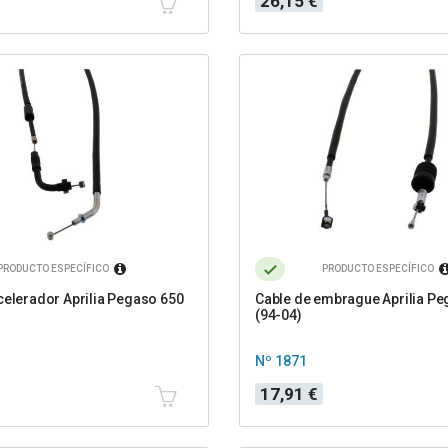
26,15 €
PRODUCTO ESPECÍFICO
PRODUCTO ESPECÍFICO
celerador Aprilia Pegaso 650
Cable de embrague Aprilia Pe
(94-04)
Nº 1871
Precio
17,91 €