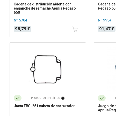
Cadena de distribución abierta con
Cadena de 
enganche de remache Aprilia Pegaso
Pegaso 65
650
Nº 5704
Nº 9954
Precio
Precio
98,79 €
91,47 €
PRODUCTO ESPECÍFICO
Junta FBG-251 cubeta de carburador
Juego de 
Aprilia Pe