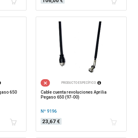
106,00 €
PRODUCTO ESPECÍFICO
gaso 650
Cable cuenta revoluciones Aprilia
Pegaso 650 (97-00)
Nº 9196
Precio
23,67 €