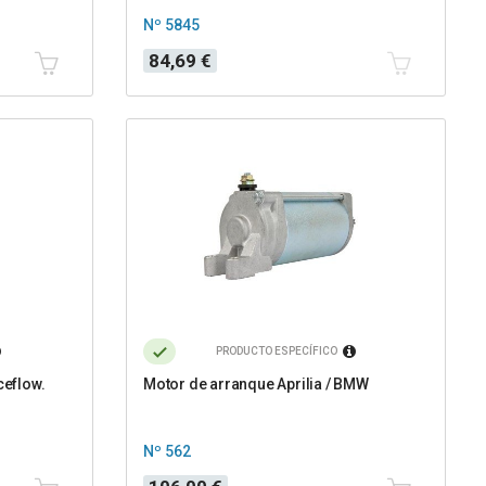
Nº 5845
Precio
84,69 €
PRODUCTO ESPECÍFICO
ceflow.
Motor de arranque Aprilia / BMW
Nº 562
Precio