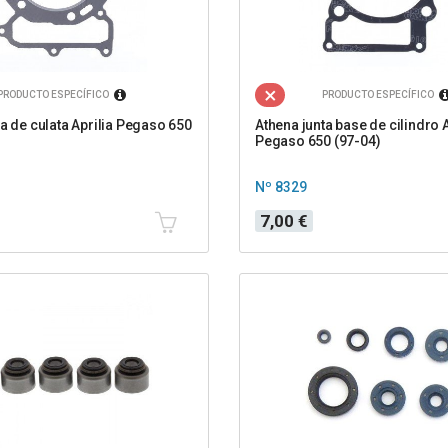
PRODUCTO ESPECÍFICO
PRODUCTO ESPECÍFICO
ta de culata Aprilia Pegaso 650
Athena junta base de cilindro A
Pegaso 650 (97-04)
Nº 8329
Precio
7,00 €