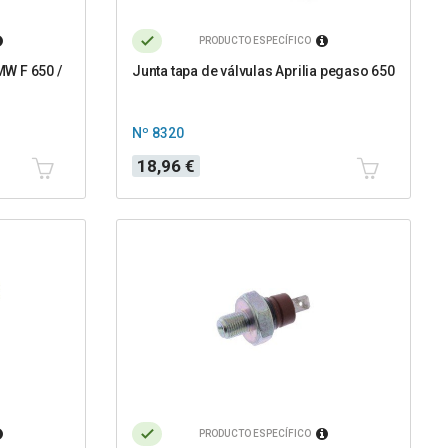
PRODUCTO ESPECÍFICO
W F 650 /
Junta tapa de válvulas Aprilia pegaso 650
Nº 8320
Precio
18,96 €
PRODUCTO ESPECÍFICO