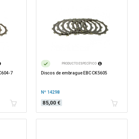
PRODUCTO ESPECÍFICO
C604-7
Discos de embrague EBC CK5605
Nº 14298
Precio
85,00 €