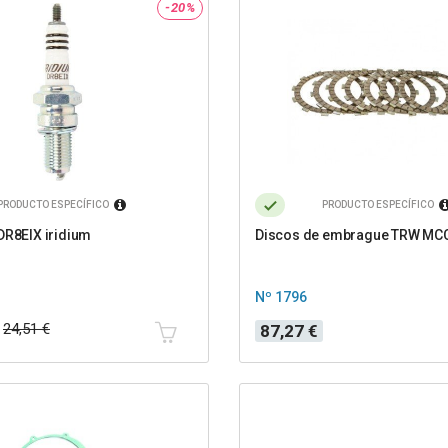
-20%
PRODUCTO ESPECÍFICO
PRODUCTO ESPECÍFICO
DR8EIX iridium
Discos de embrague TRW MC
Nº 1796
Precio
24,51 €
87,27 €