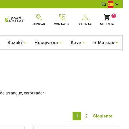
ES
0
Zona
%
OuTLeT
BUSCAR
CONTACTO
CUENTA
MI CESTA
Suzuki
Husqvarna
Kove
+ Marcas
de arranque, carburador...
1
2
Siguiente