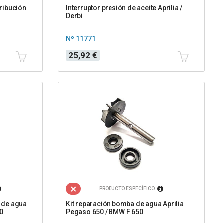
ribución
Interruptor presión de aceite Aprilia /
Derbi
Nº 11771
Precio
25,92 €
PRODUCTO ESPECÍFICO
 de agua
Kit reparación bomba de agua Aprilia
50
Pegaso 650 / BMW F 650