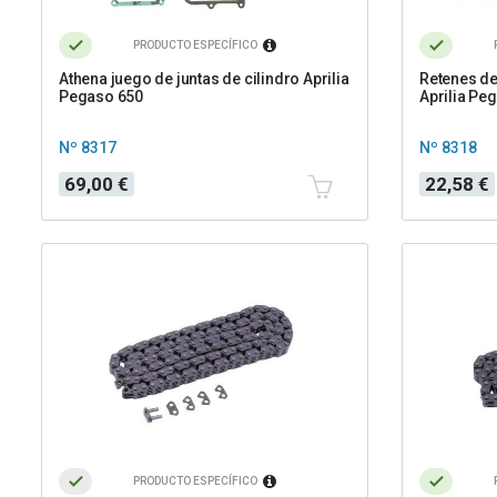
PRODUCTO ESPECÍFICO
Athena juego de juntas de cilindro Aprilia
Retenes de
Pegaso 650
Aprilia Pe
Nº 8317
Nº 8318
Precio
Precio
69,00 €
22,58 €
PRODUCTO ESPECÍFICO