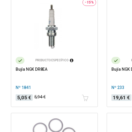
-15%
PRODUCTO ESPECÍFICO
Bujía NGK DR8EA
Bujía NGK 
Nº 1841
Nº 233
Precio
Precio
Precio
Precio
5,94 €
5,05 €
19,61 €
base
base