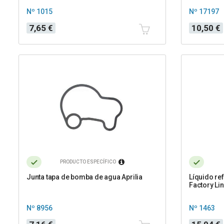
Nº 1015
Nº 17197
Precio
Precio
7,65 €
10,50 €
PRODUCTO ESPECÍFICO
Junta tapa de bomba de agua Aprilia
Líquido re
Factory Lin
Nº 8956
Nº 1463
Precio
Precio