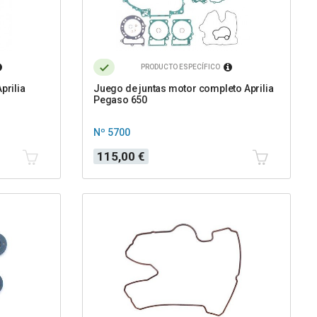
PRODUCTO ESPECÍFICO
prilia
Juego de juntas motor completo Aprilia
Pegaso 650
Nº 5700
Precio
115,00 €