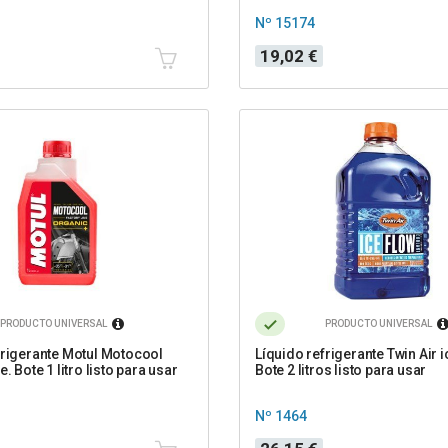
Nº 15174
Precio
19,02 €
PRODUCTO UNIVERSAL
PRODUCTO UNIVERSAL
frigerante Motul Motocool
Líquido refrigerante Twin Air i
e. Bote 1 litro listo para usar
Bote 2 litros listo para usar
Nº 1464
Precio