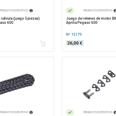
PRODUCTO ESPECÍFICO
PRODUCTO ESPECÍFICO
 válvula (juego 5 piezas)
Juego de retenes de motor BM
gaso 650
Aprilia Pegaso 650
Nº 15179
Precio
26,00 €
PRODUCTO ESPECÍFICO
PRODUCTO ESPECÍFICO