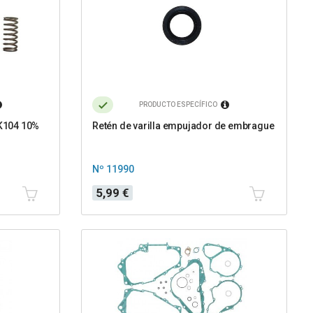
PRODUCTO ESPECÍFICO
K104 10%
Retén de varilla empujador de embrague
Nº 11990
Precio
5,99 €