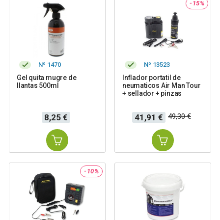
-15%
Nº 1470
Nº 13523
Gel quita mugre de
Inflador portatil de
llantas 500ml
neumaticos Air Man Tour
+ sellador + pinzas
Precio
Precio
Precio
49,30 €
8,25 €
41,91 €
base
-10%