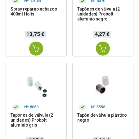
Nº 12048
Nº 8070
Spray reparapinchazos
Tapónes de válvula (2
400ml Holts
unidades) Probolt
aluminio negro
Precio
Precio
13,75 €
4,27 €
Nº 8069
Nº 5556
Tapónes de válvula (2
Tapón de válvula plástico
unidades) Probolt
negro
aluminio gris
Precio
Precio