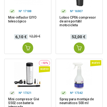
Nº 17188
Nº 16907
Mini-inflador GIYO
Loboo CP06 compresor
telescópico
de aire portátil
motocicleta
Precio
Precio
Precio
12,20 €
6,10 €
52,00 €
base
-10%
NUEVO
NUEVO
Nº 17321
Nº 17342
Mini compresor Givi
Spray para montaje de
S502 con batería
neumáticos 500 ml
integrada