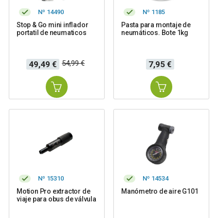
Nº 14490
Nº 1185
Stop & Go mini inflador
Pasta para montaje de
portatil de neumaticos
neumáticos. Bote 1kg
Precio
Precio
Precio
54,99 €
49,49 €
7,95 €
base
Nº 15310
Nº 14534
Motion Pro extractor de
Manómetro de aire G101
viaje para obus de válvula