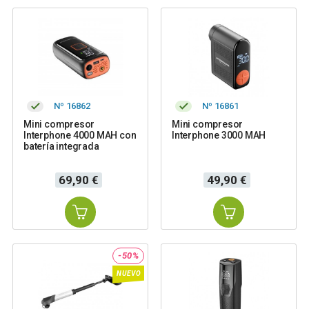
Nº 16862
Nº 16861
Mini compresor
Mini compresor
Interphone 4000 MAH con
Interphone 3000 MAH
batería integrada
Precio
Precio
69,90 €
49,90 €
-50%
NUEVO