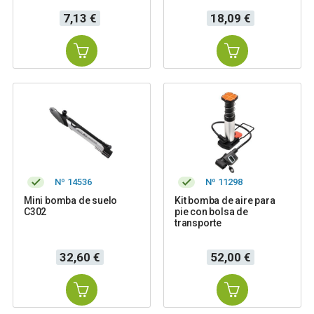
Precio
Precio
7,13 €
18,09 €
Nº 14536
Nº 11298
Mini bomba de suelo
Kit bomba de aire para
C302
pie con bolsa de
transporte
Precio
Precio
32,60 €
52,00 €