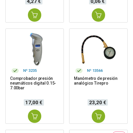
4,27 €
0,06 €
Nº 3235
Nº 13566
Comprobador presión
Manómetro de presión
neumáticos digital 0.15-
analógico Tirepro
7.00bar
Precio
Precio
17,00 €
23,20 €