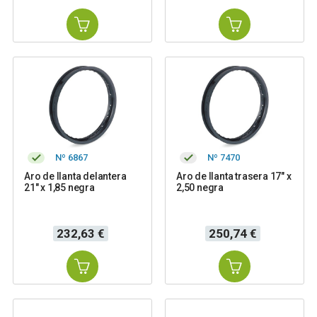
Nº 6867
Nº 7470
Aro de llanta delantera
Aro de llanta trasera 17" x
21" x 1,85 negra
2,50 negra
Precio
Precio
232,63 €
250,74 €