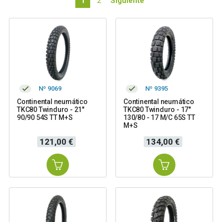
1
2
Siguiente
Nº 9069
Nº 9395
Continental neumático
Continental neumático
TKC80 Twinduro - 21''
TKC80 Twinduro - 17''
90/90 54S TT M+S
130/80 - 17 M/C 65S TT
M+S
Precio
Precio
121,00 €
134,00 €