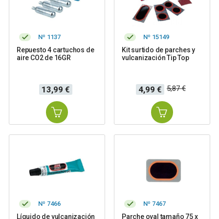
Nº 1137
Nº 15149
Repuesto 4 cartuchos de
Kit surtido de parches y
aire CO2 de 16GR
vulcanización Tip Top
Precio
Precio
Precio
5,87 €
13,99 €
4,99 €
base
Nº 7466
Nº 7467
Líquido de vulcanización
Parche oval tamaño 75 x