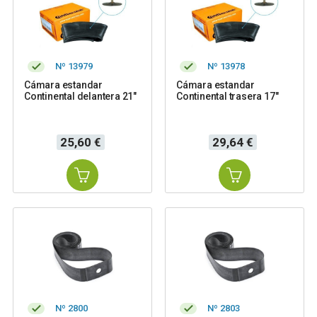
Nº 13979
Nº 13978
Cámara estandar
Cámara estandar
Continental delantera 21"
Continental trasera 17"
Precio
Precio
25,60 €
29,64 €
Nº 2800
Nº 2803