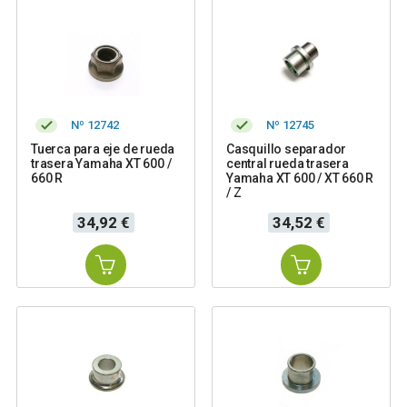
Nº 12742
Nº 12745
Tuerca para eje de rueda
Casquillo separador
trasera Yamaha XT 600 /
central rueda trasera
660 R
Yamaha XT 600 / XT 660 R
/ Z
Precio
Precio
34,92 €
34,52 €