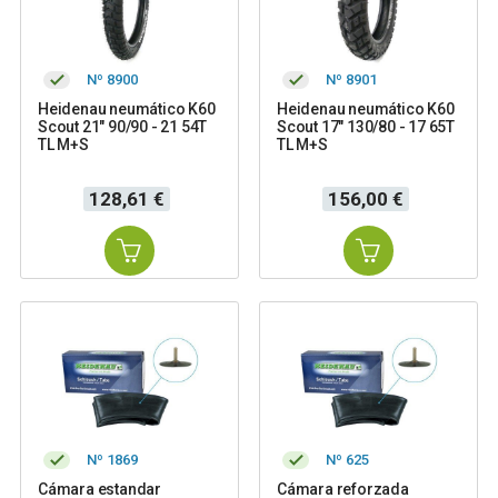
Nº 8900
Nº 8901
Heidenau neumático K60
Heidenau neumático K60
Scout 21" 90/90 - 21 54T
Scout 17" 130/80 - 17 65T
TL M+S
TL M+S
Precio
Precio
128,61 €
156,00 €
Nº 1869
Nº 625
Cámara estandar
Cámara reforzada