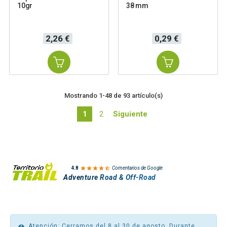
10gr
38 mm
Precio
Precio
2,26 €
0,29 €
Mostrando 1-48 de 93 artículo(s)
1
2
Siguiente

4.8
Comentarios de Google
Adventure Road & Off-Road
Atención: Cerramos del 8 al 30 de agosto. Durante