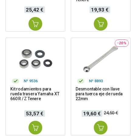
Precio
Precio
25,42 €
19,93 €
-20%
Nº 9536
Nº 8893
Kit rodamientos para
Desmontable con llave
rueda trasera Yamaha XT
para tuerca eje de rueda
660 R / Z Tenere
22mm
Precio
Precio
Precio
24,50 €
53,57 €
19,60 €
base