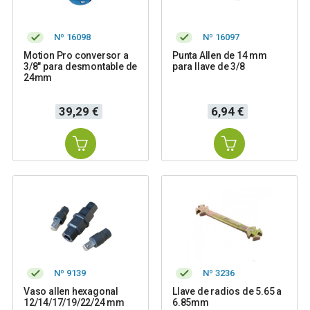
Nº 16098
Nº 16097
Motion Pro conversor a
Punta Allen de 14 mm
3/8" para desmontable de
para llave de 3/8
24mm
Precio
Precio
39,29 €
6,94 €
Nº 9139
Nº 3236
Vaso allen hexagonal
Llave de radios de 5.65 a
12/14/17/19/22/24 mm
6.85mm