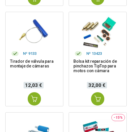
Nº 9133
Nº 13423
Tirador de válvula para
Bolsa kit reparación de
montaje de cámaras
pinchazos TipTop para
motos con cámara
Precio
Precio
12,03 €
32,00 €
-15%