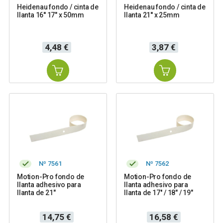
Heidenau fondo / cinta de
Heidenau fondo / cinta de
llanta 16'' 17" x 50mm
llanta 21'' x 25mm
Precio
Precio
4,48 €
3,87 €
Nº 7561
Nº 7562
Motion-Pro fondo de
Motion-Pro fondo de
llanta adhesivo para
llanta adhesivo para
llanta de 21"
llanta de 17'' / 18" / 19"
Precio
Precio
14,75 €
16,58 €