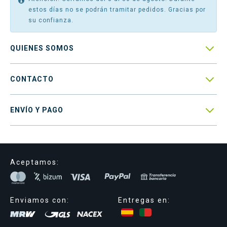
estos días no se podrán tramitar pedidos. Gracias por
su confianza.

QUIENES SOMOS

CONTACTO

ENVÍO Y PAGO
Aceptamos:
Enviamos con:
Entregas en: