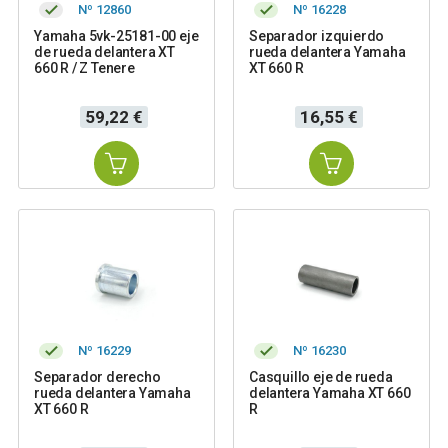
Nº 12860
Nº 16228
Yamaha 5vk-25181-00 eje
Separador izquierdo
de rueda delantera XT
rueda delantera Yamaha
660 R / Z Tenere
XT 660 R
Precio
Precio
59,22 €
16,55 €
Nº 16229
Nº 16230
Separador derecho
Casquillo eje de rueda
rueda delantera Yamaha
delantera Yamaha XT 660
XT 660 R
R