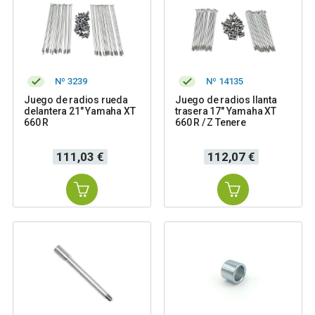
Nº 3239
Nº 14135
Juego de radios rueda
Juego de radios llanta
delantera 21" Yamaha XT
trasera 17" Yamaha XT
660 R
660 R / Z Tenere
Precio
Precio
111,03 €
112,07 €