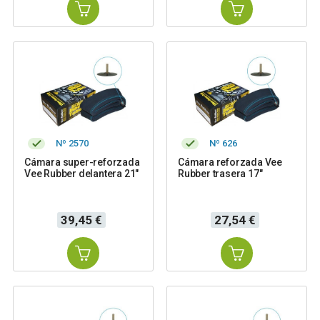
Nº 2570
Nº 626
Cámara super-reforzada
Cámara reforzada Vee
Vee Rubber delantera 21"
Rubber trasera 17"
Precio
Precio
39,45 €
27,54 €