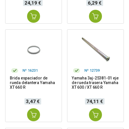
Precio
Precio
24,19 €
6,29 €
Nº 16231
Nº 12739
Brida espaciador de
Yamaha 3aj-25381-01 eje
rueda delantera Yamaha
de rueda trasera Yamaha
XT 660 R
XT 600 / XT 660 R
Precio
Precio
3,47 €
74,11 €