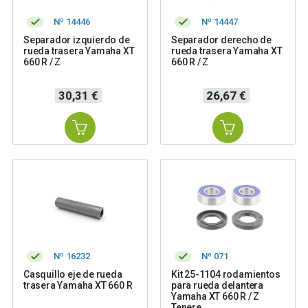
Nº 14446
Nº 14447
Separador izquierdo de
Separador derecho de
rueda trasera Yamaha XT
rueda trasera Yamaha XT
660 R / Z
660 R / Z
Precio
Precio
30,31 €
26,67 €
Nº 16232
Nº 071
Casquillo eje de rueda
Kit 25-1104 rodamientos
trasera Yamaha XT 660 R
para rueda delantera
Yamaha XT 660 R / Z
Tenere