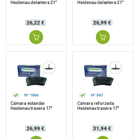
Heidenau delantera 21"
Heidenau delantera 21"
Precio
Precio
26,22 €
26,99 €
Nº 1866
Nº 847
Cámara estandar
Cámara reforzada
Heidenau trasera 17"
Heidenau trasera 17"
Precio
Precio
26,99 €
31,94 €