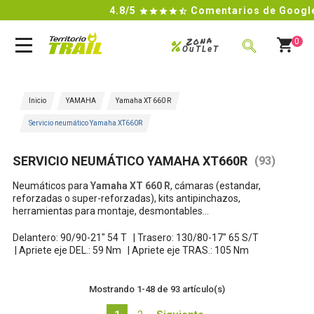
4.8/5
Comentarios de Google

Zona
%
0
OuTLeT
BUSCAR
Inicio
YAMAHA
Yamaha XT 660 R
Servicio neumático Yamaha XT660R
SERVICIO NEUMÁTICO YAMAHA XT660R
(93)
Neumáticos para
Yamaha XT 660 R
, cámaras (estandar,
reforzadas o super-reforzadas), kits antipinchazos,
herramientas para montaje, desmontables...
Delantero: 90/90-21" 54 T |
Trasero: 130/80-17" 65 S/T
|
Apriete eje DEL.: 59 Nm |
Apriete eje TRAS.: 105 Nm
Mostrando 1-48 de 93 artículo(s)