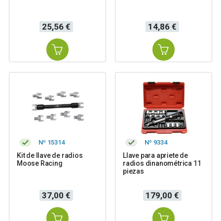
Precio
Precio
25,56 €
14,86 €
Nº 15314
Nº 9334
Kit de llave de radios
Llave para apriete de
Moose Racing
radios dinanométrica 11
piezas
Precio
Precio
37,00 €
179,00 €