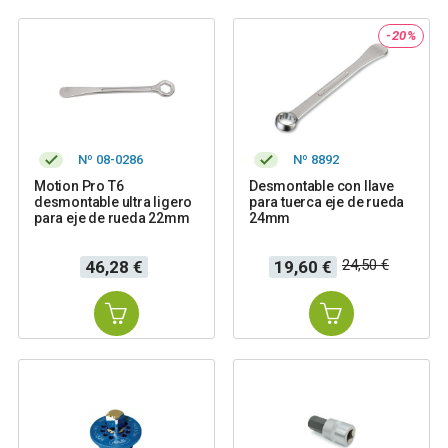
-20%
Nº 08-0286
Nº 8892
Motion Pro T6
Desmontable con llave
desmontable ultra ligero
para tuerca eje de rueda
para eje de rueda 22mm
24mm
Precio
Precio
Precio
24,50 €
46,28 €
19,60 €
base