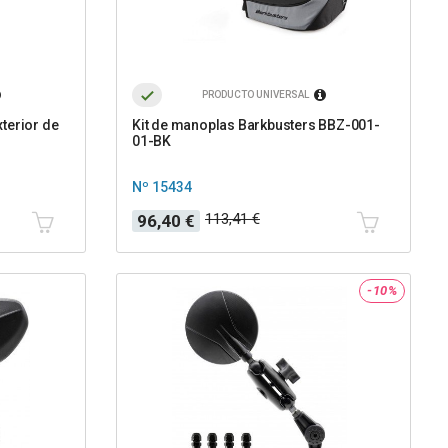
PRODUCTO UNIVERSAL
terior de
Kit de manoplas Barkbusters BBZ-001-
01-BK
Nº 15434
Precio
Precio
113,41 €
96,40 €
base
-10%