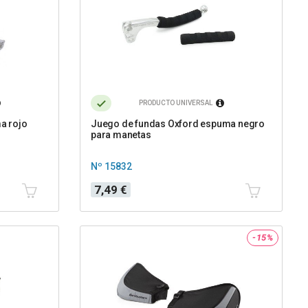
PRODUCTO UNIVERSAL
a rojo
Juego de fundas Oxford espuma negro
para manetas
Nº 15832
Precio
7,49 €
-15%