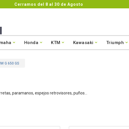
Cerramos del 8 al 30 de Agosto
maha
Honda
KTM
Kawasaki
Triumph
MW G 650 GS
orretas, paramanos, espejos retrovisores, puños...