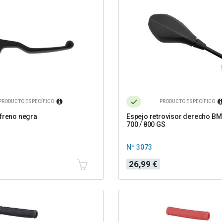
PRODUCTO ESPECÍFICO
PRODUCTO ESPECÍFICO
freno negra
Espejo retrovisor derecho BM
700 / 800 GS
Nº 3073
Precio
26,99 €