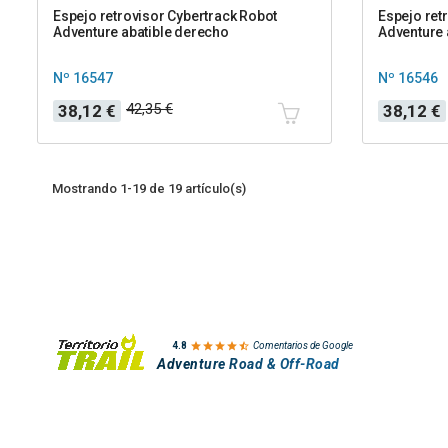
Espejo retrovisor Cybertrack Robot
Espejo ret
Adventure abatible derecho
Adventure 
Nº 16547
Nº 16546
Precio
Precio
Precio
Precio
42,35 €
38,12 €
38,12 €
base
base
Mostrando 1-19 de 19 artículo(s)

4.8
Comentarios de Google
Adventure Road & Off-Road