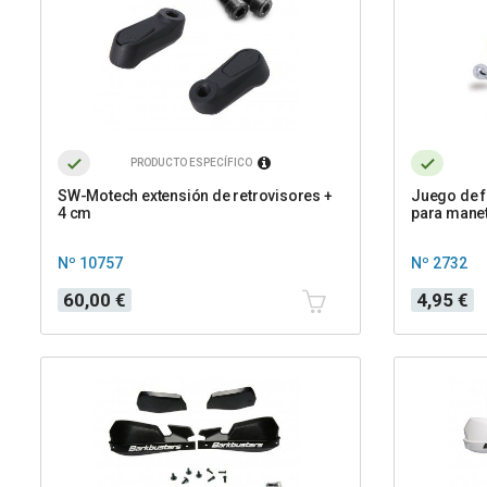
PRODUCTO ESPECÍFICO
SW-Motech extensión de retrovisores +
Juego de 
4 cm
para mane
Nº 10757
Nº 2732
Precio
Precio
60,00 €
4,95 €