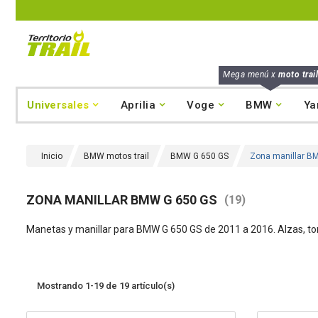
Mega menú x
moto trail
Universales
Aprilia
Voge
BMW
Ya
Inicio
BMW motos trail
BMW G 650 GS
Zona manillar B
ZONA MANILLAR BMW G 650 GS
(19)
Manetas y manillar
para
BMW G 650 GS de 2011 a 2016
. Alzas, t
Mostrando 1-19 de 19 artículo(s)