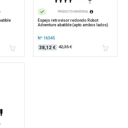
PRODUCTO UNIVERSAL
atible
Espejo retrovisor redondo Robot
Adventure abatible (apto ambos lados)
Nº 16545
Precio
Precio
42,35 €
38,12 €
base