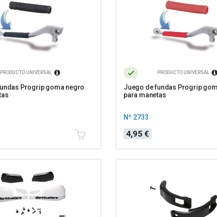
PRODUCTO UNIVERSAL
PRODUCTO UNIVERSAL
fundas Progrip goma negro
Juego de fundas Progrip gom
tas
para manetas
Nº 2733
Precio
4,95 €