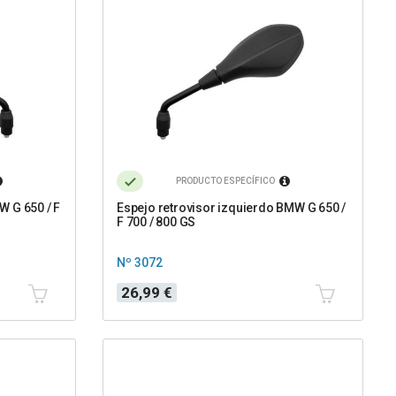
PRODUCTO ESPECÍFICO
W G 650 / F
Espejo retrovisor izquierdo BMW G 650 /
F 700 / 800 GS
Nº 3072
Precio
26,99 €