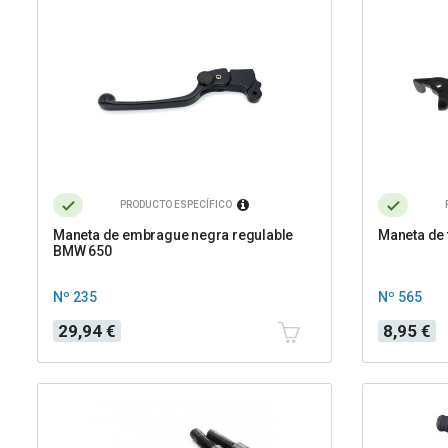
PRODUCTO ESPECÍFICO
Maneta de embrague negra regulable
Maneta de 
BMW 650
Nº 235
Nº 565
Precio
Precio
29,94 €
8,95 €