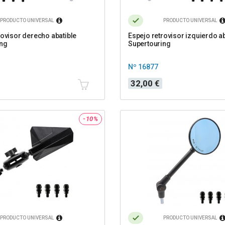
PRODUCTO UNIVERSAL
PRODUCTO UNIVERSAL
rovisor derecho abatible
Espejo retrovisor izquierdo ab
ing
Supertouring
Nº 16877
Precio
32,00 €
-10%
PRODUCTO UNIVERSAL
PRODUCTO UNIVERSAL