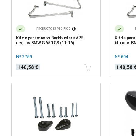
PRODUCTO ESPECÍFICO
Kit de paramanos Barkbusters VPS
Kit de par
negros BMW G 650 GS (11-16)
blancos B
Nº 2759
Nº 604
Precio
Precio
140,58 €
140,58 