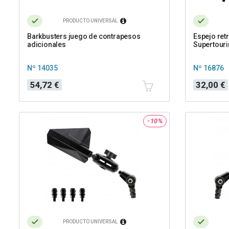
PRODUCTO UNIVERSAL
Barkbusters juego de contrapesos
Espejo ret
adicionales
Supertour
Nº 14035
Nº 16876
Precio
Precio
54,72 €
32,00 €
-10%
PRODUCTO UNIVERSAL