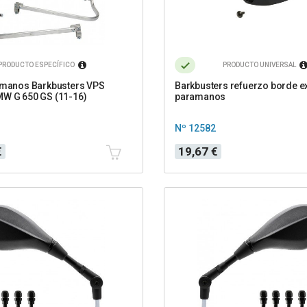
PRODUCTO ESPECÍFICO
PRODUCTO UNIVERSAL
amanos Barkbusters VPS
Barkbusters refuerzo borde ex
MW G 650 GS (11-16)
paramanos
Nº 12582
Precio
€
19,67 €