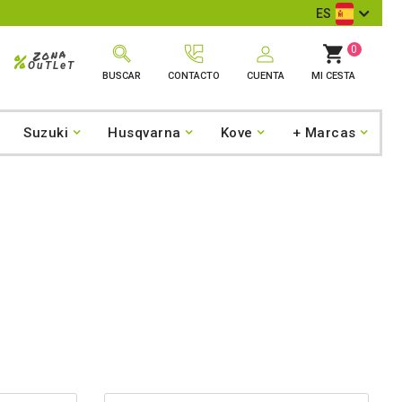
ES
0
Zona
%
OuTLeT
BUSCAR
CONTACTO
CUENTA
MI CESTA
Suzuki
Husqvarna
Kove
+ Marcas