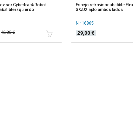
rovisor Cybertrack Robot
Espejo retrovisor abatible Flex
abatible izquierdo
SX/DX apto ambos lados
Nº 16865
Precio
42,35 €
29,00 €