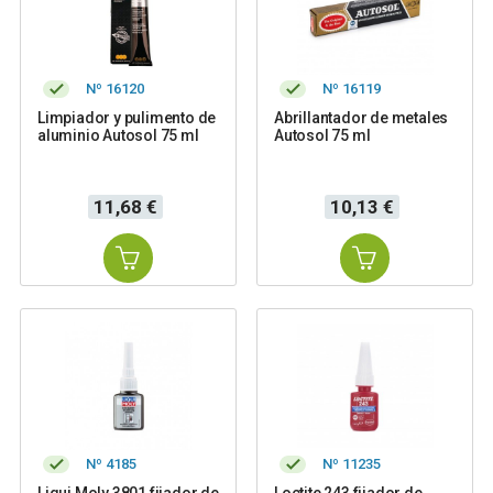
Nº 16120
Nº 16119
Limpiador y pulimento de
Abrillantador de metales
aluminio Autosol 75 ml
Autosol 75 ml
Precio
Precio
11,68 €
10,13 €
Nº 4185
Nº 11235