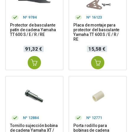
Nº 9784
Nº 16123
Protector de basculante
Placa de montaje para
patín de cadena Yamaha
protector del basculante
TT 600 S / E / R / RE
Yamaha TT 600 S / E / R /
RE
Precio
Precio
91,32 €
15,58 €
Nº 12884
Nº 12771
Tornillo sujección bobina
Porta rodillo para
de cadena Yamaha XT /
bobinas de cadena