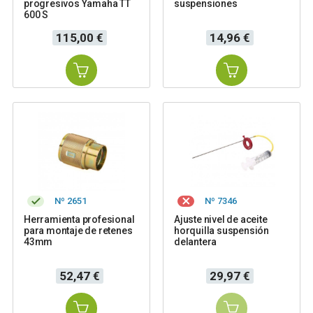
progresivos Yamaha TT
suspensiones
600 S
Precio
Precio
115,00 €
14,96 €
Nº 2651
Nº 7346
Herramienta profesional
Ajuste nivel de aceite
para montaje de retenes
horquilla suspensión
43mm
delantera
Precio
Precio
52,47 €
29,97 €