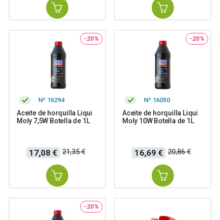
-20%
-20%
Nº 16294
Nº 16050
Aceite de horquilla Liqui
Aceite de horquilla Liqui
Moly 7,5W Botella de 1L
Moly 10W Botella de 1L
Precio
Precio
Precio
Precio
21,35 €
20,86 €
17,08 €
16,69 €
base
base
-20%