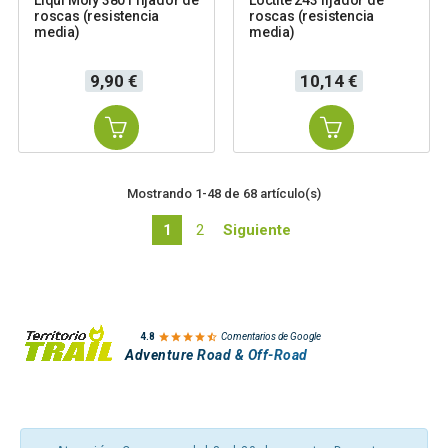
Liqui Moly 3801 fijador de
Loctite 243 fijador de
roscas (resistencia
roscas (resistencia
media)
media)
Precio
Precio
9,90 €
10,14 €
Mostrando 1-48 de 68 artículo(s)
1
2
Siguiente

4.8
Comentarios de Google
Adventure Road & Off-Road