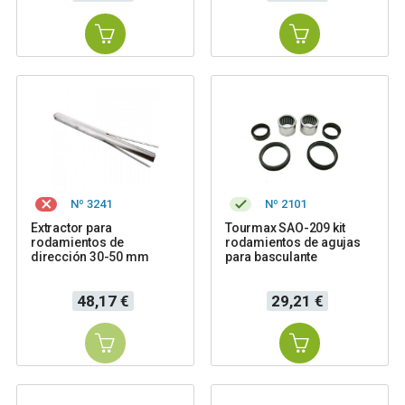
Nº 3241
Nº 2101
Extractor para
Tourmax SAO-209 kit
rodamientos de
rodamientos de agujas
dirección 30-50 mm
para basculante
Precio
Precio
48,17 €
29,21 €