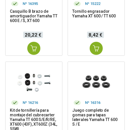
Nº 16395
Nº 15222
Casquillo B brazo de
Tornillo engrasador
amortiguador Yamaha TT
Yamaha XT 600 / TT 600
600 E / S, XT 600
Precio
Precio
20,22 €
8,42 €
Nº 16216
Nº 16316
Kit de tornillería para
Juego completo de
montaje del cubrecarter
gomas para tapas
Yamaha TT 600 S/E/R/RE,
laterales Yamaha TT 600
XT600 (43F), XT600Z (34L,
S / E
55W)