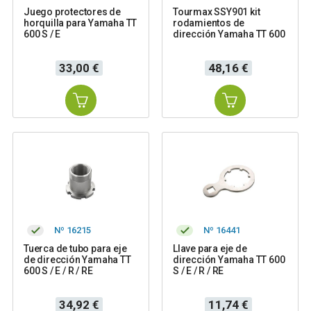
Juego protectores de
Tourmax SSY901 kit
horquilla para Yamaha TT
rodamientos de
600 S / E
dirección Yamaha TT 600
Precio
Precio
33,00 €
48,16 €
Nº 16215
Nº 16441
Tuerca de tubo para eje
Llave para eje de
de dirección Yamaha TT
dirección Yamaha TT 600
600 S / E / R / RE
S / E / R / RE
Precio
Precio
34,92 €
11,74 €