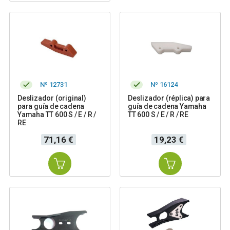
Nº 12731
Nº 16124
Deslizador (original)
Deslizador (réplica) para
para guía de cadena
guía de cadena Yamaha
Yamaha TT 600 S / E / R /
TT 600 S / E / R / RE
RE
Precio
Precio
71,16 €
19,23 €