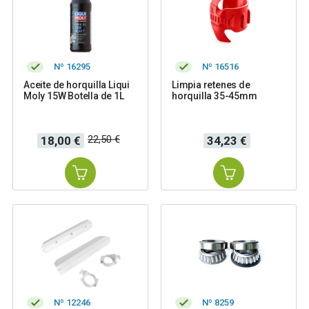
Nº 16295
Nº 16516
Aceite de horquilla Liqui
Limpia retenes de
Moly 15W Botella de 1L
horquilla 35-45mm
Precio
Precio
Precio
22,50 €
18,00 €
34,23 €
base
Nº 12246
Nº 8259