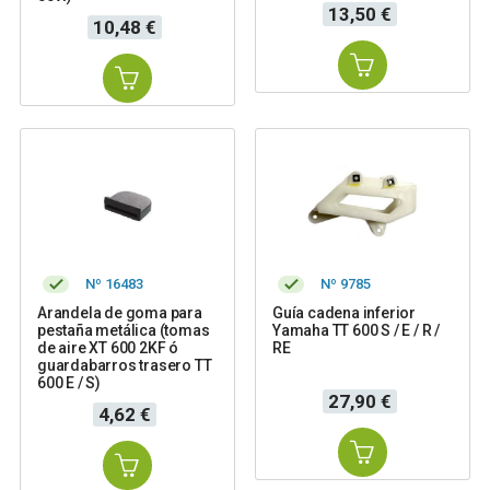
Precio
13,50 €
Precio
10,48 €
Nº 16483
Nº 9785
Arandela de goma para
Guía cadena inferior
pestaña metálica (tomas
Yamaha TT 600 S / E / R /
de aire XT 600 2KF ó
RE
guardabarros trasero TT
600 E / S)
Precio
27,90 €
Precio
4,62 €