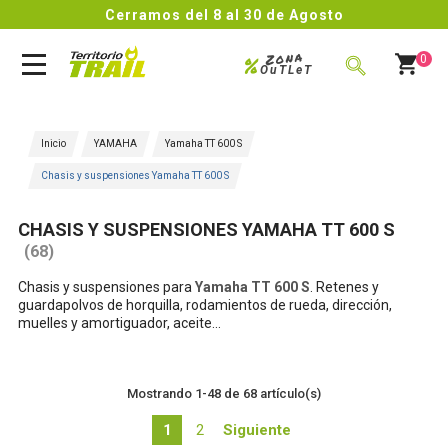
Cerramos del 8 al 30 de Agosto
Zona
%
0
OuTLeT
BUSCAR
Inicio
YAMAHA
Yamaha TT 600 S
Chasis y suspensiones Yamaha TT 600 S
CHASIS Y SUSPENSIONES YAMAHA TT 600 S
(68)
Chasis y suspensiones para
Yamaha TT 600 S
. Retenes y
guardapolvos de horquilla, rodamientos de rueda, dirección,
muelles y amortiguador, aceite...
Mostrando 1-48 de 68 artículo(s)
1
2
Siguiente