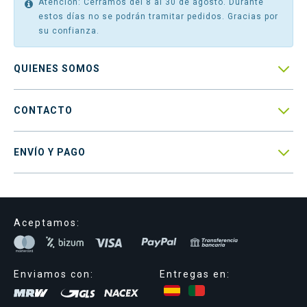
Atención: Cerramos del 8 al 30 de agosto. Durante
estos días no se podrán tramitar pedidos. Gracias por
su confianza.

QUIENES SOMOS

CONTACTO

ENVÍO Y PAGO
Aceptamos:
Enviamos con:
Entregas en: