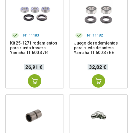
Nº 11183
Nº 11182
Kit 25-1271 rodamientos
Juego de rodamientos
para rueda trasera
para rueda delantera
Yamaha TT 600 S / R
Yamaha TT 600 S / RE
Precio
Precio
26,91 €
32,82 €