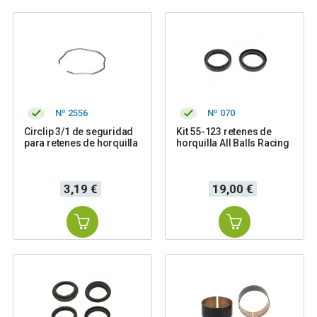
Nº 2556
Nº 070
Circlip 3/1 de seguridad
Kit 55-123 retenes de
para retenes de horquilla
horquilla All Balls Racing
Precio
Precio
3,19 €
19,00 €