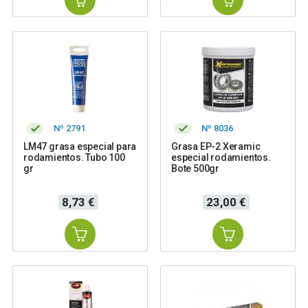
Nº 2791
Nº 8036
LM47 grasa especial para
Grasa EP-2 Xeramic
rodamientos. Tubo 100
especial rodamientos.
gr
Bote 500gr
Precio
Precio
8,73 €
23,00 €