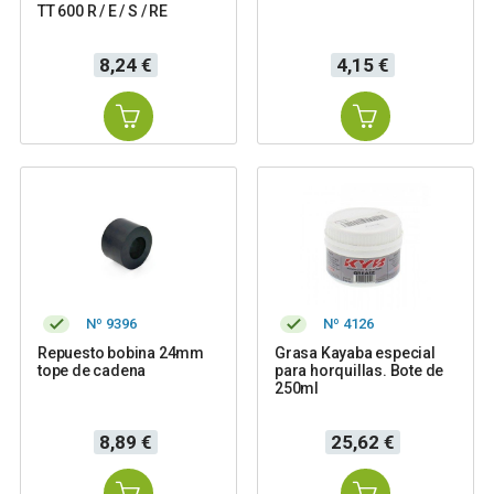
TT 600 R / E / S / RE
Precio
Precio
8,24 €
4,15 €
Nº 9396
Nº 4126
Repuesto bobina 24mm
Grasa Kayaba especial
tope de cadena
para horquillas. Bote de
250ml
Precio
Precio
8,89 €
25,62 €