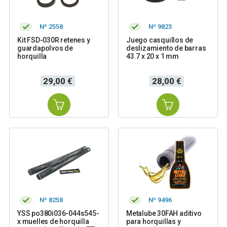
Nº 2558
Nº 9823
Kit FSD-030R retenes y
Juego casquillos de
guardapolvos de
deslizamiento de barras
horquilla
43.7 x 20 x 1 mm
Precio
Precio
29,00 €
28,00 €
Nº 8258
Nº 9496
YSS po380i036-044s545-
Metalube 30FAH aditivo
x muelles de horquilla
para horquillas y