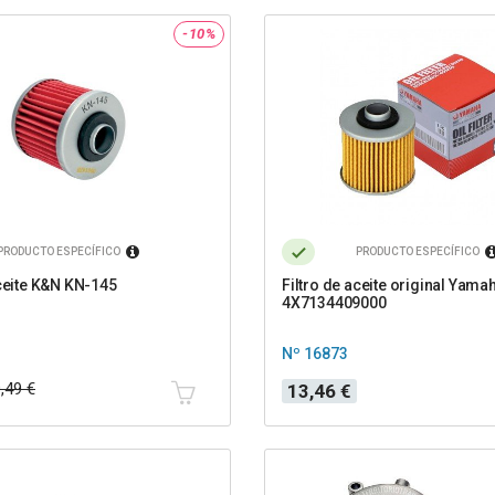
-10%
PRODUCTO ESPECÍFICO
PRODUCTO ESPECÍFICO
aceite K&N KN-145
Filtro de aceite original Yama
4X7134409000
Nº 16873
Precio
,49 €
13,46 €