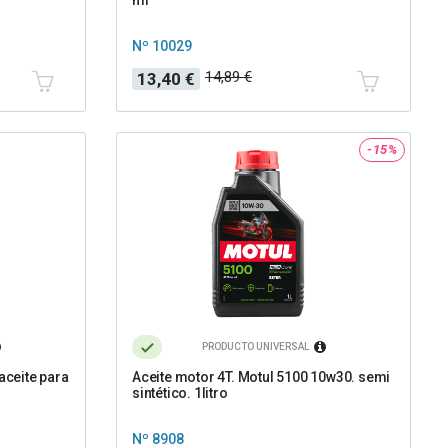
Nº 10029
Precio
Precio
14,89 €
13,40 €
base
-15%
PRODUCTO UNIVERSAL
 aceite para
Aceite motor 4T. Motul 5100 10w30. semi
sintético. 1litro
Nº 8908