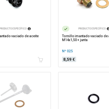
PRODUCTO ESPECÍFICO
PRODUCTO ESPECÍFICO
mantado vaciado de aceite
Tornillo imantado vaciado de 
M14x1,50 + junta
Nº 025
Precio
8,59 €