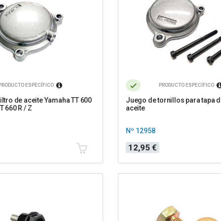
PRODUCTO ESPECÍFICO
PRODUCTO ESPECÍFICO
filtro de aceite Yamaha TT 600
Juego de tornillos para tapa de
XT 660 R / Z
aceite
Nº 12958
Precio
12,95 €