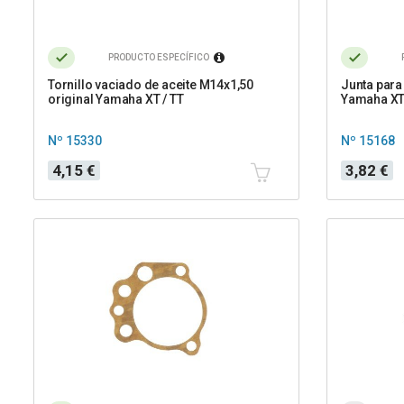
PRODUCTO ESPECÍFICO
Tornillo vaciado de aceite M14x1,50
Junta para 
original Yamaha XT / TT
Yamaha XT 6
Nº 15330
Nº 15168
Precio
Precio
4,15 €
3,82 €