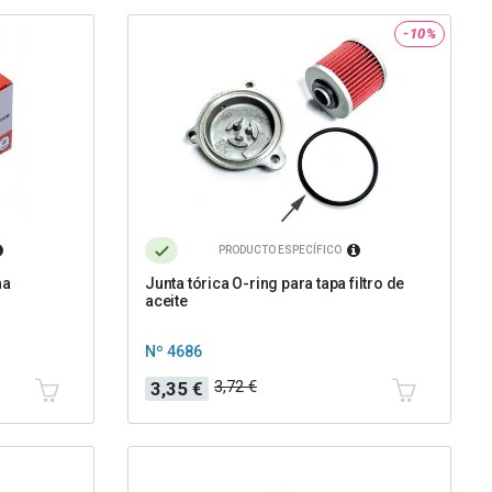
-10%
PRODUCTO ESPECÍFICO
ha
Junta tórica O-ring para tapa filtro de
aceite
Nº 4686
Precio
Precio
3,72 €
3,35 €
base