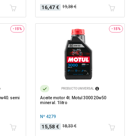
Precio
Precio
19,38 €
16,47 €
base
-15%
-15%
PRODUCTO UNIVERSAL
0w40. semi
Aceite motor 4t. Motul 3000 20w50
mineral. 1litro
Nº 4279
Precio
Precio
18,33 €
15,58 €
base