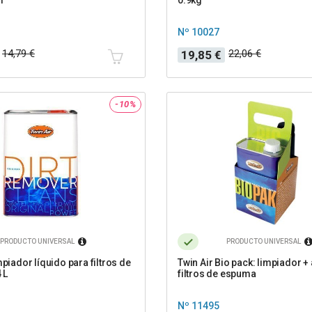
Nº 10027
Precio
Precio
14,79 €
22,06 €
19,85 €
base
-10%
PRODUCTO UNIVERSAL
PRODUCTO UNIVERSAL
mpiador líquido para filtros de
Twin Air Bio pack: limpiador +
 L
filtros de espuma
Nº 11495