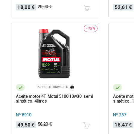
Precio
Precio
Precio
Precio
20,00 €
18,00 €
52,61 €
base
base
-15%
PRODUCTO UNIVERSAL
Aceite motor 4T. Motul 5100 10w30. semi
Aceite mot
sintético. 4litros
sintético. 1
Nº 8910
Nº 257
Precio
Precio
Precio
Precio
58,23 €
49,50 €
16,47 €
base
base