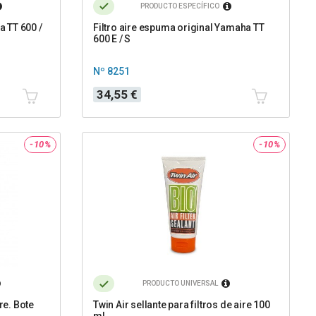
PRODUCTO ESPECÍFICO
 TT 600 /
Filtro aire espuma original Yamaha TT
600 E / S
Nº 8251
Precio
34,55 €
-10%
-10%
PRODUCTO UNIVERSAL
re. Bote
Twin Air sellante para filtros de aire 100
ml