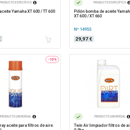
PRODUCTO ESPECÍFICO
PRODUCTO ESPECÍFICO
ceite Yamaha XT 600 / TT 600
Piñón bomba de aceite Yamaha
XT 600 / XT 660
Nº 14955
Precio
€
29,97 €
-10%
PRODUCTO UNIVERSAL
PRODUCTO UNIVERSAL
ray aceite para filtros de aire.
Twin Air limpiador filtros de ai
l
0.9kg