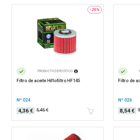
-20%
PRODUCTO ESPECÍFICO
Filtro de aceite Hiflofiltro HF145
Filtro de 
Nº 024
Nº 026
Precio
Precio
Precio
Precio
5,45 €
9
4,36 €
8,54 €
base
base