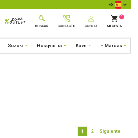
mentarios de Google
ES
0
Zona
%
OuTLeT
BUSCAR
CONTACTO
CUENTA
MI CESTA
Suzuki
Husqvarna
Kove
+ Marcas
1
2
Siguiente