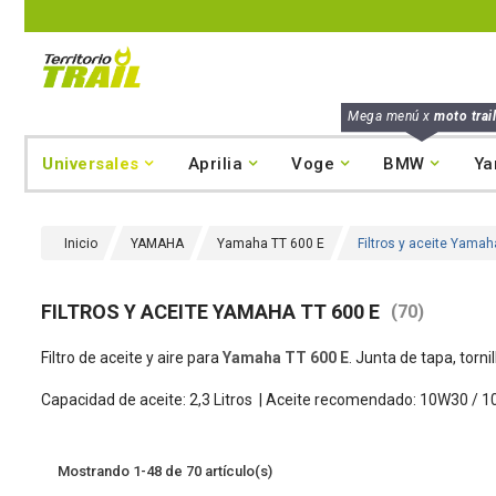
Mega menú x
moto trail
Universales
Aprilia
Voge
BMW
Ya
Inicio
YAMAHA
Yamaha TT 600 E
Filtros y aceite Yamah
FILTROS Y ACEITE YAMAHA TT 600 E
(70)
Filtro de aceite y aire para
Yamaha TT 600 E
. Junta de tapa, torni
Capacidad de aceite: 2,3 Litros |
Aceite recomendado: 1
0W30 /
1
Mostrando 1-48 de 70 artículo(s)