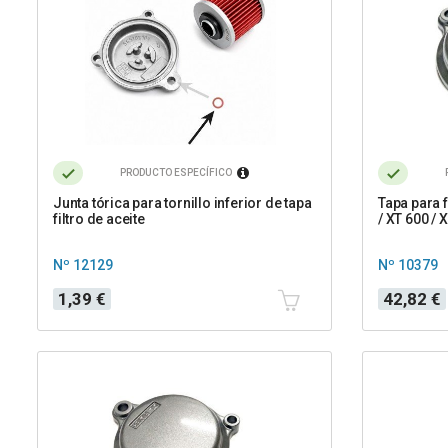
PRODUCTO ESPECÍFICO
Junta tórica para tornillo inferior de tapa
Tapa para 
filtro de aceite
/ XT 600 / 
Nº 12129
Nº 10379
Precio
Precio
1,39 €
42,82 €