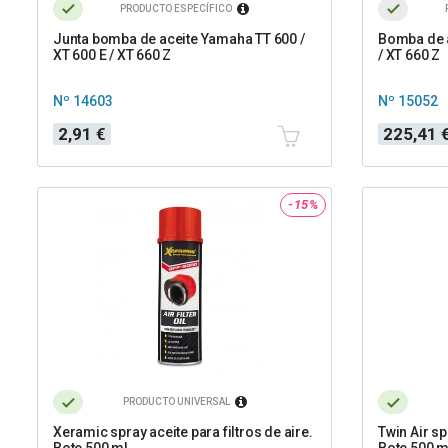
PRODUCTO ESPECÍFICO
Junta bomba de aceite Yamaha TT 600 /
Bomba de a
XT 600 E / XT 660 Z
/ XT 660 Z
Nº 14603
Nº 15052
Precio
Precio
2,91 €
225,41 
-15%
PRODUCTO UNIVERSAL
Xeramic spray aceite para filtros de aire.
Twin Air sp
Bote 500 ml
Bote 500 m