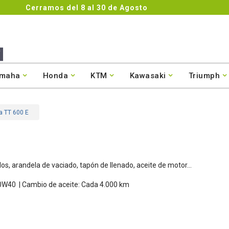
4.8/5
Co

maha
Honda
KTM
Kawasaki
Triumph
a TT 600 E
llos, arandela de vaciado, tapón de llenado, aceite de motor...
0W40
|
Cambio de aceite: Cada 4.000 km