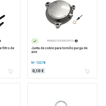
PRODUCTO ESPECÍFICO
 filtro de
Junta de cobre para tornillo purga de
aire
Nº 10378
Precio
0,10 €