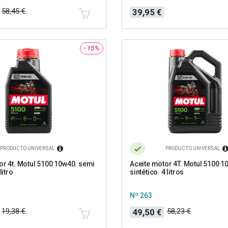
Precio
58,45 €
39,95 €
-15%
PRODUCTO UNIVERSAL
PRODUCTO UNIVERSAL
or 4t. Motul 5100 10w40. semi
Aceite motor 4T. Motul 5100 1
litro
sintético. 4 litros
Nº 263
Precio
Precio
19,38 €
58,23 €
49,50 €
base