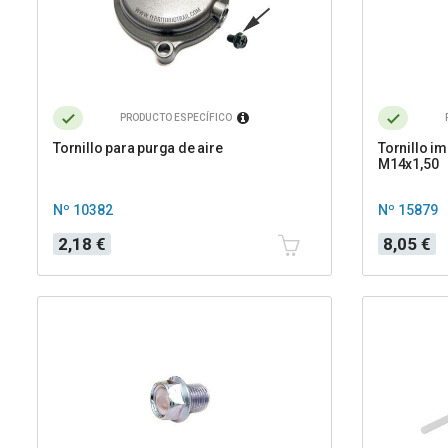
PRODUCTO ESPECÍFICO
Tornillo para purga de aire
Tornillo i
M14x1,50
Nº 10382
Nº 15879
Precio
Precio
2,18 €
8,05 €