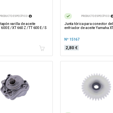
PRODUCTO ESPECÍFICO
PRODUCTO ESPECÍFICO
tapón varilla de aceite
Junta tórica para conector del
00 E / XT 660 Z / TT 600 E / S
enfriador de aceite Yamaha XT
Nº 15167
Precio
2,80 €