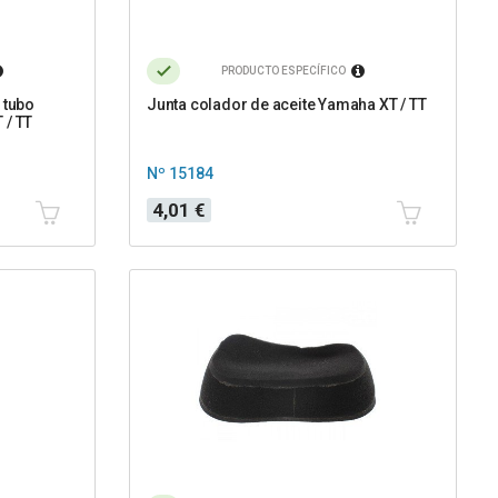
PRODUCTO ESPECÍFICO
 tubo
Junta colador de aceite Yamaha XT / TT
 / TT
Nº 15184
Precio
4,01 €