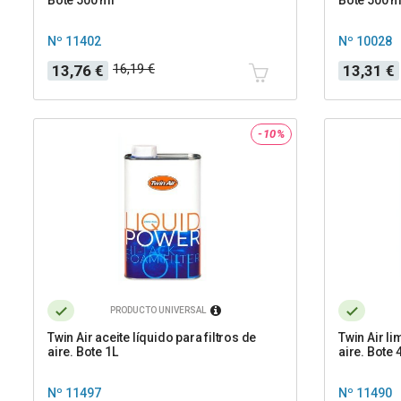
Nº 11402
Nº 10028
Precio
Precio
Precio
Precio
16,19 €
13,76 €
13,31 €
base
base
-10%
PRODUCTO UNIVERSAL
Twin Air aceite líquido para filtros de
Twin Air li
aire. Bote 1L
aire. Bote 4
Nº 11497
Nº 11490