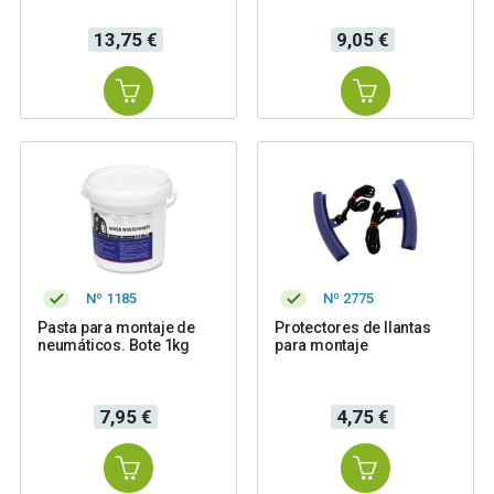
Precio
Precio
13,75 €
9,05 €
Nº 1185
Nº 2775
Pasta para montaje de
Protectores de llantas
neumáticos. Bote 1kg
para montaje
Precio
Precio
7,95 €
4,75 €