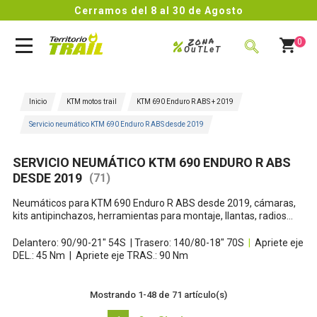
Cerramos del 8 al 30 de Agosto
Zona
%
0
OuTLeT
BUSCAR
Inicio
KTM motos trail
KTM 690 Enduro R ABS + 2019
Servicio neumático KTM 690 Enduro R ABS desde 2019
SERVICIO NEUMÁTICO KTM 690 ENDURO R ABS
DESDE 2019
(71)
Neumáticos para KTM 690 Enduro R ABS desde 2019, cámaras,
kits antipinchazos, herramientas para montaje, llantas, radios...
Delantero: 90/90-21" 54S | Trasero: 140/80-18" 70S
|
Apriete eje
DEL.: 45 Nm | Apriete eje TRAS.: 90 Nm
Mostrando 1-48 de 71 artículo(s)