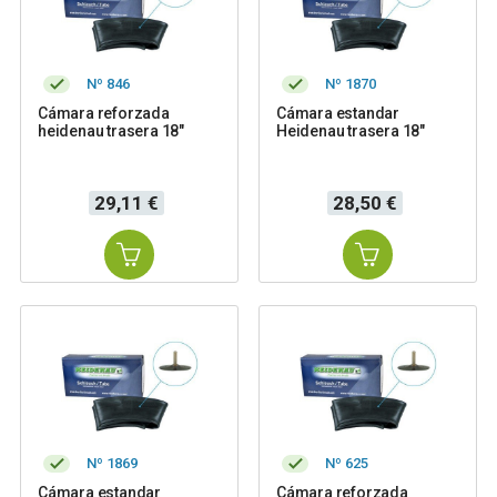
Nº 846
Nº 1870
Cámara reforzada
Cámara estandar
heidenau trasera 18"
Heidenau trasera 18"
Precio
Precio
29,11 €
28,50 €
Nº 1869
Nº 625
Cámara estandar
Cámara reforzada