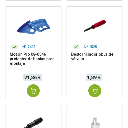
Nº 7493
Nº 1525
Motion Pro 08-0546
Destornillador obús de
protector de llantas para
válvula
montaje
Precio
Precio
21,86 €
1,89 €