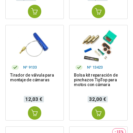
base
Nº 9133
Nº 13423
Tirador de válvula para
Bolsa kit reparación de
montaje de cámaras
pinchazos TipTop para
motos con cámara
Precio
Precio
12,03 €
32,00 €
-15%