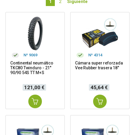
1
2
Siguiente
Nº 9069
Nº 4314
Continental neumático
Cámara super reforzada
TKC80 Twinduro - 21''
Vee Rubber trasera 18"
90/90 54S TT M+S
Precio
Precio
121,00 €
45,64 €