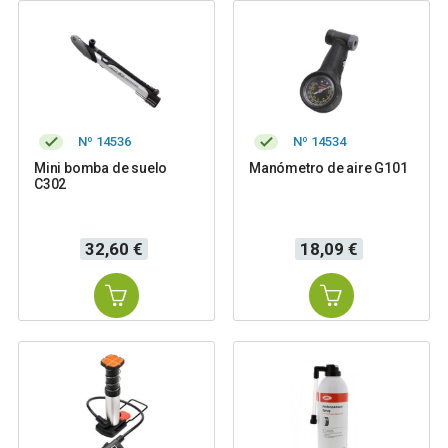
Nº 14536
Nº 14534
Mini bomba de suelo
Manómetro de aire G101
C302
Precio
Precio
32,60 €
18,09 €