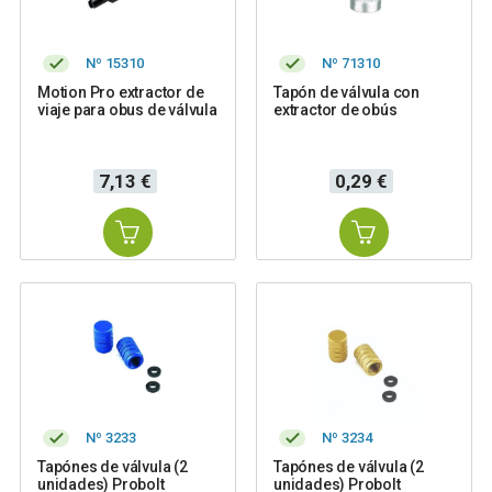
Nº 15310
Nº 71310
Motion Pro extractor de
Tapón de válvula con
viaje para obus de válvula
extractor de obús
Precio
Precio
7,13 €
0,29 €
Nº 3233
Nº 3234
Tapónes de válvula (2
Tapónes de válvula (2
unidades) Probolt
unidades) Probolt