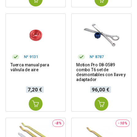
Nº 9131
Nº 8787
Tuerca manual para
Motion Pro 08-0589
válvula de aire
combo T6 set de
desmontables con llave y
adaptador
Precio
Precio
7,20 €
96,00 €
-8%
-10%