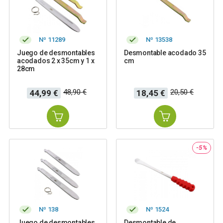
Nº 11289
Nº 13538
Juego de desmontables
Desmontable acodado 35
acodados 2 x 35cm y 1 x
cm
28cm
Precio
Precio
Precio
Precio
48,90 €
20,50 €
44,99 €
18,45 €
base
base
-5%
Nº 138
Nº 1524
Juego de desmontables
Desmontable de