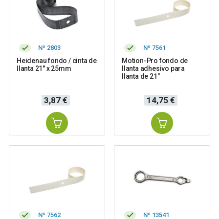
Nº 2803
Nº 7561
Heidenau fondo / cinta de
Motion-Pro fondo de
llanta 21'' x 25mm
llanta adhesivo para
llanta de 21"
Precio
Precio
3,87 €
14,75 €
Nº 7562
Nº 13541