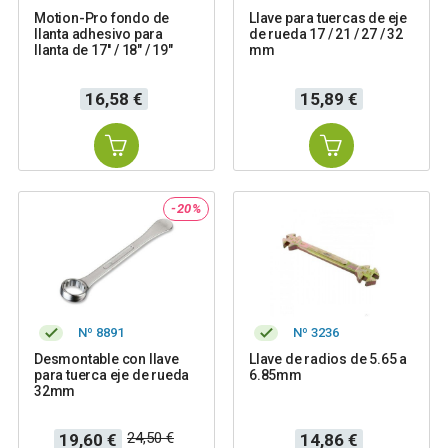
Motion-Pro fondo de
Llave para tuercas de eje
llanta adhesivo para
de rueda 17 / 21 / 27 / 32
llanta de 17'' / 18" / 19"
mm
Precio
Precio
16,58 €
15,89 €
-20%
Nº 8891
Nº 3236
Desmontable con llave
Llave de radios de 5.65 a
para tuerca eje de rueda
6.85mm
32mm
Precio
Precio
Precio
24,50 €
19,60 €
14,86 €