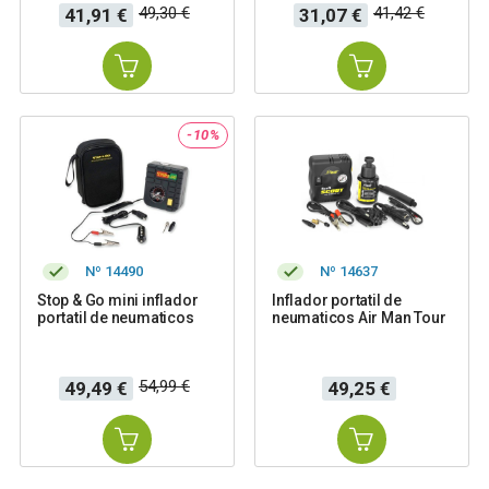
Precio
Precio
Precio
Precio
49,30 €
41,42 €
41,91 €
31,07 €
base
base
-10%
Nº 14490
Nº 14637
Stop & Go mini inflador
Inflador portatil de
portatil de neumaticos
neumaticos Air Man Tour
Precio
Precio
Precio
54,99 €
49,49 €
49,25 €
base