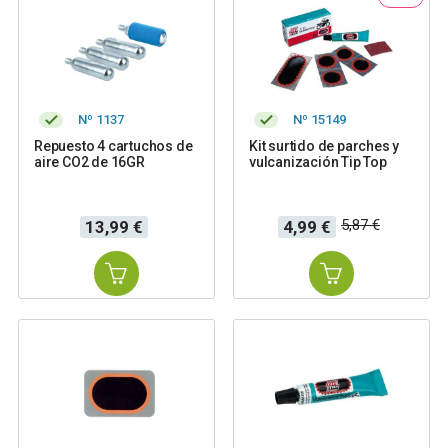
Nº 1137
Nº 15149
Repuesto 4 cartuchos de
Kit surtido de parches y
aire CO2 de 16GR
vulcanización Tip Top
Precio
Precio
Precio
5,87 €
13,99 €
4,99 €
base