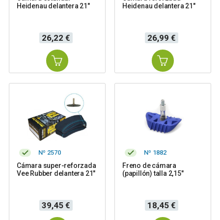
Heidenau delantera 21"
Heidenau delantera 21"
Precio
Precio
26,22 €
26,99 €
Nº 2570
Nº 1882
Cámara super-reforzada
Freno de cámara
Vee Rubber delantera 21"
(papillón) talla 2,15"
Precio
Precio
39,45 €
18,45 €