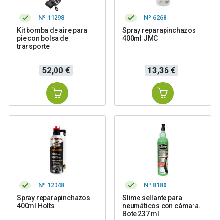
Nº 11298
Nº 6268
Kit bomba de aire para
Spray reparapinchazos
pie con bolsa de
400ml JMC
transporte
Precio
Precio
52,00 €
13,36 €
Nº 12048
Nº 8180
Spray reparapinchazos
Slime sellante para
400ml Holts
neumáticos con cámara.
Bote 237 ml