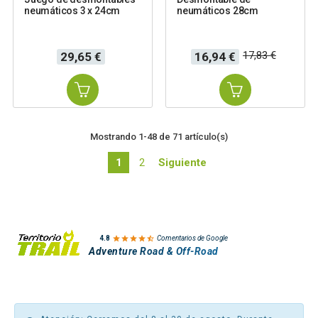
neumáticos 3 x 24cm
neumáticos 28cm
Precio
Precio
Precio
17,83 €
29,65 €
16,94 €
base
Mostrando 1-48 de 71 artículo(s)
1
2
Siguiente

4.8
Comentarios de Google
Adventure Road & Off-Road