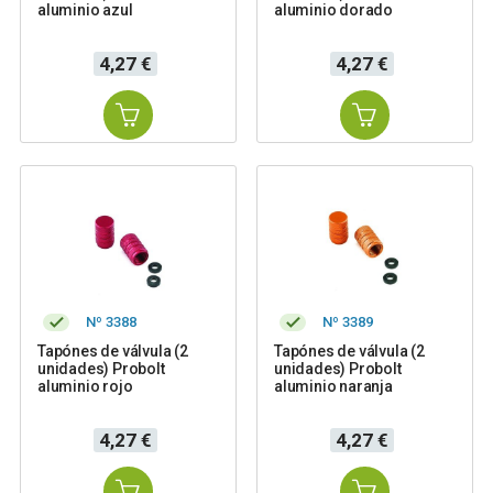
aluminio azul
aluminio dorado
Precio
Precio
4,27 €
4,27 €
Nº 3388
Nº 3389
Tapónes de válvula (2
Tapónes de válvula (2
unidades) Probolt
unidades) Probolt
aluminio rojo
aluminio naranja
Precio
Precio
4,27 €
4,27 €