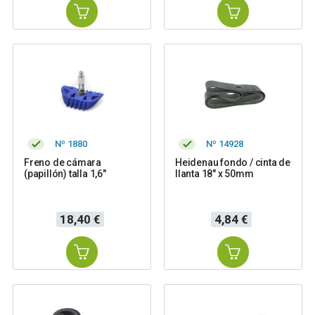
Nº 1880
Nº 14928
Freno de cámara
Heidenau fondo / cinta de
(papillón) talla 1,6"
llanta 18" x 50mm
Precio
Precio
18,40 €
4,84 €