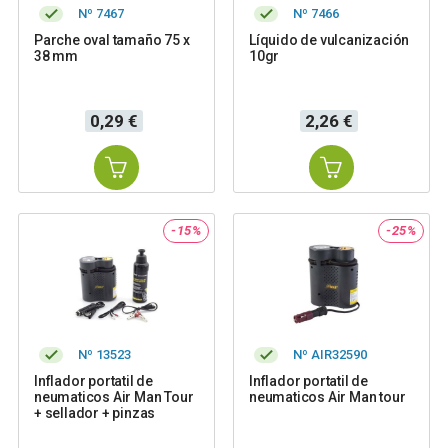
Nº 7467
Nº 7466
Parche oval tamaño 75 x
Líquido de vulcanización
38 mm
10gr
Precio
Precio
0,29 €
2,26 €
-15%
-25%
Nº 13523
Nº AIR32590
Inflador portatil de
Inflador portatil de
neumaticos Air Man Tour
neumaticos Air Man tour
+ sellador + pinzas