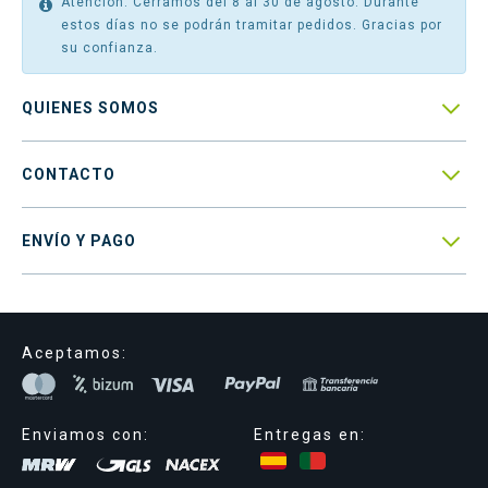
Atención: Cerramos del 8 al 30 de agosto. Durante
estos días no se podrán tramitar pedidos. Gracias por
su confianza.

QUIENES SOMOS

CONTACTO

ENVÍO Y PAGO
Aceptamos:
Enviamos con:
Entregas en: