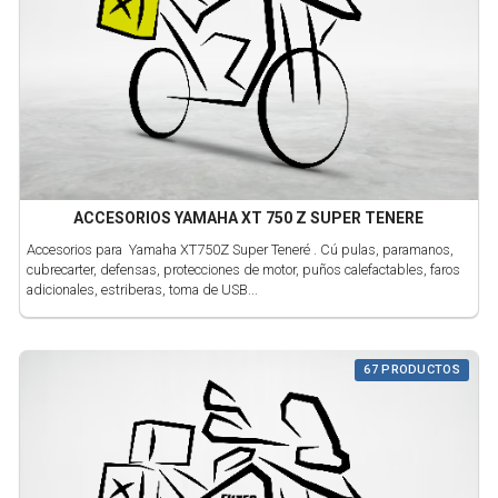
ACCESORIOS YAMAHA XT 750 Z SUPER TENERE
Accesorios para Yamaha XT750Z Super Teneré . Cú pulas, paramanos,
cubrecarter, defensas, protecciones de motor, puños calefactables, faros
adicionales, estriberas, toma de USB...
67 PRODUCTOS