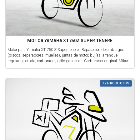
MOTOR YAMAHA XT750Z SUPER TENERE
Motor para Yamaha XT 750 Z Super tenere . Reparación de embrague
(discos, separadores, muelles), juntas de motor, bujías, arranque,
regulador, culata, carburador, grifo gasolina... Carburador original: Mikuni
| Cantidad líquido refrigerante: 1,7 Litros | Par de apriete bujía: 17 Nm
| Par apriete buje de embrague: 70 Nm
72 PRODUCTOS