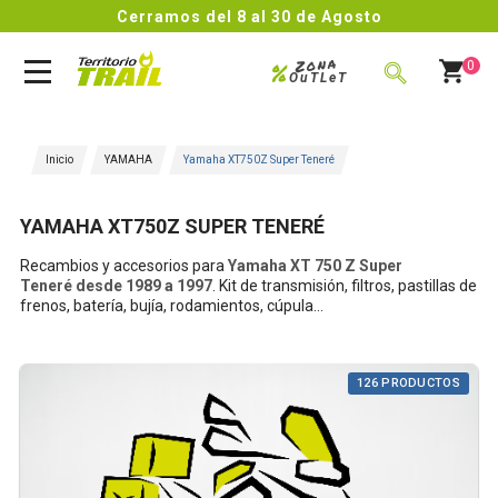
Cerramos del 8 al 30 de Agosto
Zona
%
0
OuTLeT
BUSCAR
Inicio
YAMAHA
Yamaha XT750Z Super Teneré
YAMAHA XT750Z SUPER TENERÉ
Recambios y accesorios para
Yamaha
XT 750 Z Super
Teneré
desde 1989 a 1997
. Kit de transmisión, filtros, pastillas de
frenos, batería, bujía, rodamientos, cúpula...
126 PRODUCTOS