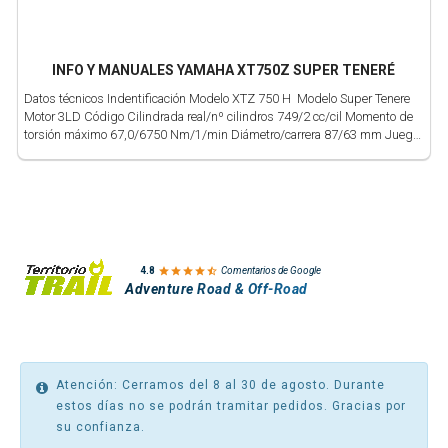
INFO Y MANUALES YAMAHA XT750Z SUPER TENERÉ
Datos técnicos Indentificación Modelo XTZ 750 H Modelo Super Tenere
Motor 3LD Código Cilindrada real/nº cilindros 749/2 cc/cil Momento de
torsión máximo 67,0/6750 Nm/1/min Diámetro/carrera 87/63 mm Juego
(choque) segmento de pistón 1./2. segmento 0,3-0,5 mm Juego (ranura)
segmento de pistón 1./2. segmento 0,03-0,07/ 0,02-0,06 mm Juego
(montaje) segmento de pistón / Punto de medición 0,065-0,085/ 4,7
desde borde inferior del pistón mm Octanaje...

4.8
Comentarios de Google
Adventure Road & Off-Road
Atención: Cerramos del 8 al 30 de agosto. Durante
estos días no se podrán tramitar pedidos. Gracias por
su confianza.