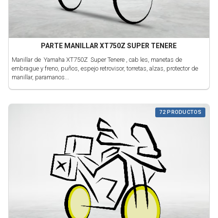
PARTE MANILLAR XT750Z SUPER TENERE
Manillar de Yamaha XT750Z Super Tenere , cab les, manetas de
embrague y freno, puños, espejo retrovisor, torretas, alzas, protector de
manillar, paramanos...
72 PRODUCTOS