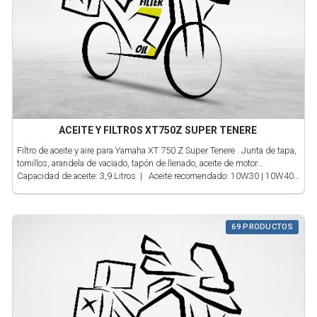
ACEITE Y FILTROS XT750Z SUPER TENERE
Filtro de aceite y aire para Yamaha XT 750 Z Super Tenere . Junta de tapa,
tornillos, arandela de vaciado, tapón de llenado, aceite de motor...
Capacidad de aceite: 3,9 Litros | Aceite recomendado: 10W30 | 10W40
| Cambio de aceite: Cada 6.000km ó 12 meses
69 PRODUCTOS