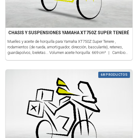
CHASIS Y SUSPENSIONES YAMAHA XT750Z SUPER TENERÉ
Muelles y aceite de horquilla para Yamaha XT750Z Super Tenere ,
rodamientos (de rueda, amortiguador, dirección, basculante), retenes,
guardapolvos, bieletas... Volumen aceite horquilla: 669 cm³ | Cambio
aceite horquilla: 12.000 km / 12 meses | Viscosidad aceite horquilla:
SAE 10W | Herramienta montaje rodamientos: 43 mm
68 PRODUCTOS