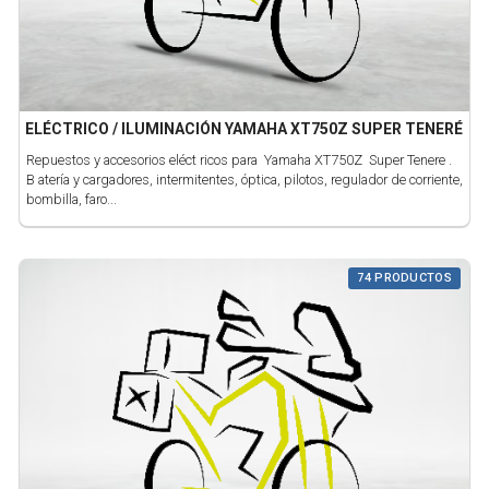
ELÉCTRICO / ILUMINACIÓN YAMAHA XT750Z SUPER TENERÉ
Repuestos y accesorios eléct ricos para Yamaha XT750Z Super Tenere .
B atería y cargadores, intermitentes, óptica, pilotos, regulador de corriente,
bombilla, faro...
74 PRODUCTOS