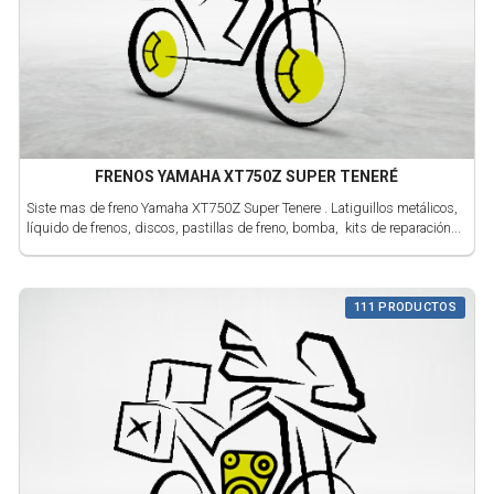
FRENOS YAMAHA XT750Z SUPER TENERÉ
Siste mas de freno Yamaha XT750Z Super Tenere . Latiguillos metálicos,
líquido de frenos, discos, pastillas de freno, bomba, kits de reparación...
111 PRODUCTOS