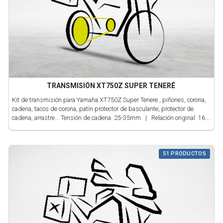
TRANSMISIÓN XT750Z SUPER TENERÉ
Kit de transmisión para Yamaha XT750Z Super Tenere , piñones, corona,
cadena, tacos de corona, patín protector de basculante, protector de
cadena, arrastre... Tensión de cadena: 25-35mm | Relación original: 16 /
46 / 112 | Engrasar cadena: Revisar ó mínimo 500 km | Comprobar
kit: ND
51 PRODUCTOS