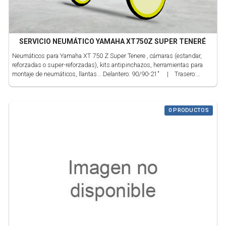
SERVICIO NEUMÁTICO YAMAHA XT750Z SUPER TENERÉ
Neumáticos para Yamaha XT 750 Z Super Tenere , cámaras (estandar,
reforzadas o super-reforzadas), kits antipinchazos, herramientas para
montaje de neumáticos, llantas... Delantero: 90/90-21" | Trasero:
140/80-17" | Apriete eje DEL.: 100 Nm | Apriete eje TRAS.: 90 Nm
0 PRODUCTOS