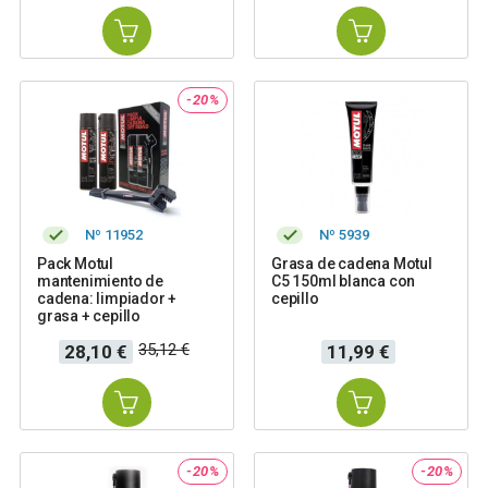
-20%
Nº 11952
Nº 5939
Pack Motul
Grasa de cadena Motul
mantenimiento de
C5 150ml blanca con
cadena: limpiador +
cepillo
grasa + cepillo
Precio
Precio
Precio
35,12 €
28,10 €
11,99 €
base
-20%
-20%