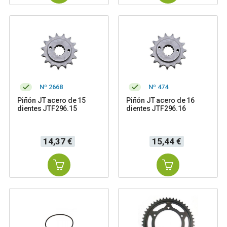
Nº 2668
Nº 474
Piñón JT acero de 15
Piñón JT acero de 16
dientes JTF296.15
dientes JTF296.16
Precio
Precio
14,37 €
15,44 €