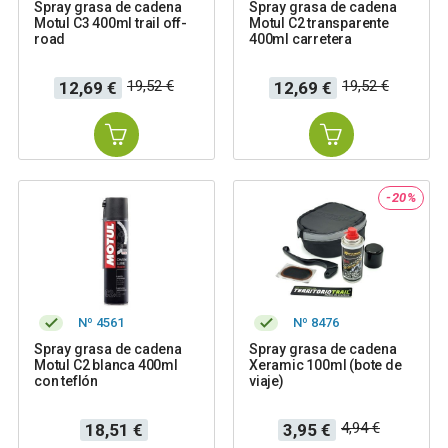
Spray grasa de cadena
Spray grasa de cadena
Motul C3 400ml trail off-
Motul C2 transparente
road
400ml carretera
Precio
Precio
Precio
Precio
19,52 €
19,52 €
12,69 €
12,69 €
base
base
-20%
Nº 4561
Nº 8476
Spray grasa de cadena
Spray grasa de cadena
Motul C2 blanca 400ml
Xeramic 100ml (bote de
con teflón
viaje)
Precio
Precio
Precio
4,94 €
18,51 €
3,95 €
base