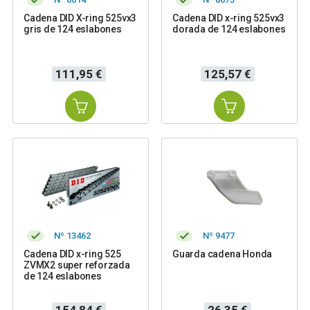
Cadena DID X-ring 525vx3
Cadena DID x-ring 525vx3
gris de 124 eslabones
dorada de 124 eslabones
Precio
Precio
111,95 €
125,57 €
Nº 13462
Nº 9477
Cadena DID x-ring 525
Guarda cadena Honda
ZVMX2 super reforzada
de 124 eslabones
Precio
Precio