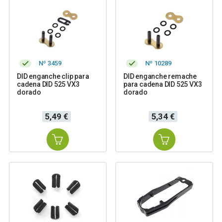
Nº 3459
Nº 10289
DID enganche clip para
DID enganche remache
cadena DID 525 VX3
para cadena DID 525 VX3
dorado
dorado
Precio
Precio
5,49 €
5,34 €