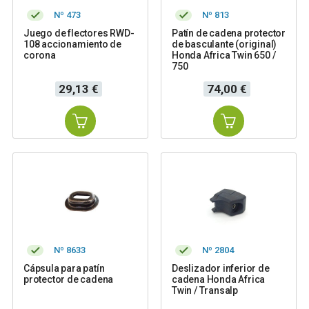
Nº 473
Nº 813
Juego de flectores RWD-
Patín de cadena protector
108 accionamiento de
de basculante (original)
corona
Honda Africa Twin 650 /
750
Precio
Precio
29,13 €
74,00 €
Nº 8633
Nº 2804
Cápsula para patín
Deslizador inferior de
protector de cadena
cadena Honda Africa
Twin / Transalp