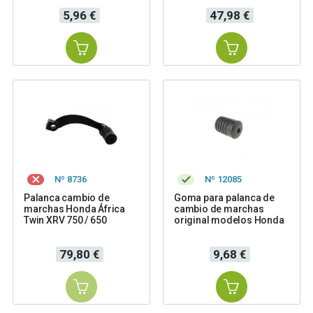
Precio
Precio
5,96 €
47,98 €
Nº 8736
Nº 12085
Palanca cambio de
Goma para palanca de
marchas Honda África
cambio de marchas
Twin XRV 750 / 650
original modelos Honda
Precio
Precio
79,80 €
9,68 €