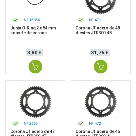
Nº 16056
Nº 471
Junta O-Ring 2 x 54 mm
Corona JT acero de 48
soporte de corona
dientes JTR300.48
Precio
Precio
3,80 €
31,76 €
Nº 2665
Nº 472
Corona JT acero de 47
Corona JT acero de 46