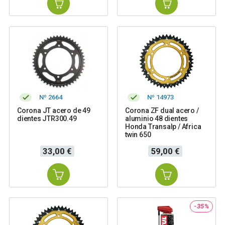
Nº 2664
Nº 14973
Corona JT acero de 49
Corona ZF dual acero /
dientes JTR300.49
aluminio 48 dientes
Honda Transalp / Africa
twin 650
Precio
Precio
33,00 €
59,00 €
-35%