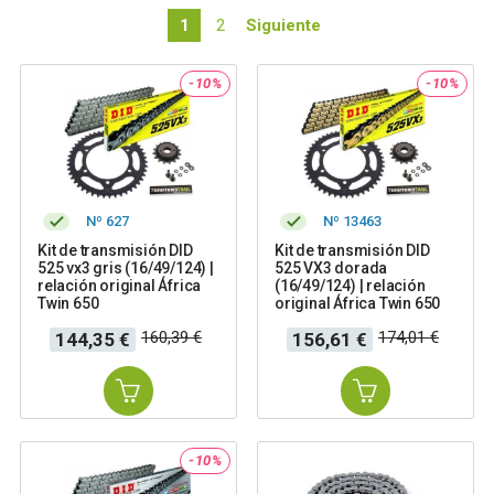
1
2
Siguiente
-10%
-10%
Nº 627
Nº 13463
Kit de transmisión DID
Kit de transmisión DID
525 vx3 gris (16/49/124) |
525 VX3 dorada
relación original África
(16/49/124) | relación
Twin 650
original África Twin 650
Precio
Precio
Precio
Precio
160,39 €
174,01 €
144,35 €
156,61 €
base
base
-10%