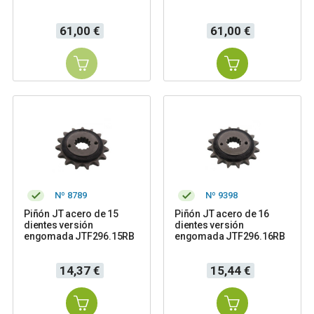
Precio
Precio
61,00 €
61,00 €
Nº 8789
Nº 9398
Piñón JT acero de 15
Piñón JT acero de 16
dientes versión
dientes versión
engomada JTF296.15RB
engomada JTF296.16RB
Precio
Precio
14,37 €
15,44 €