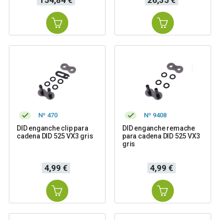
154,84 €
26,35 €
Nº 470
Nº 9408
DID enganche clip para
DID enganche remache
cadena DID 525 VX3 gris
para cadena DID 525 VX3
gris
Precio
Precio
4,99 €
4,99 €