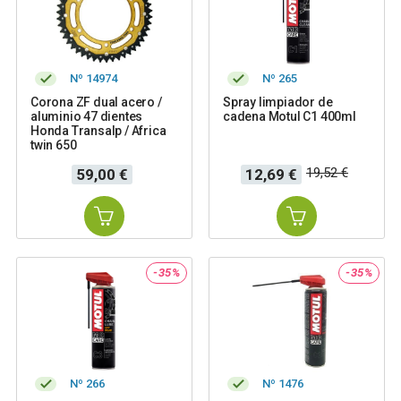
Nº 14974
Nº 265
Corona ZF dual acero /
Spray limpiador de
aluminio 47 dientes
cadena Motul C1 400ml
Honda Transalp / Africa
twin 650
Precio
Precio
Precio
19,52 €
59,00 €
12,69 €
base
-35%
-35%
Nº 266
Nº 1476