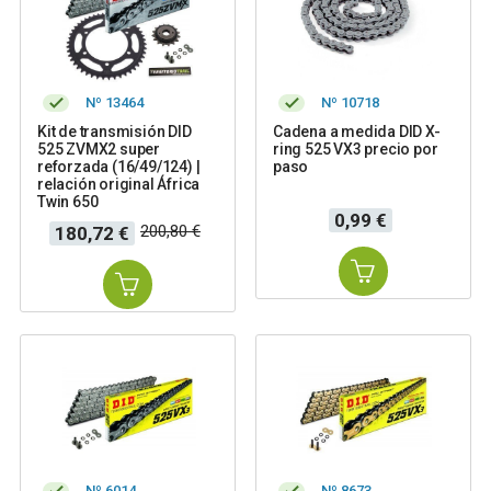
Nº 13464
Nº 10718
Kit de transmisión DID
Cadena a medida DID X-
525 ZVMX2 super
ring 525 VX3 precio por
reforzada (16/49/124) |
paso
relación original África
Twin 650
Precio
0,99 €
Precio
Precio
200,80 €
180,72 €
base
Nº 6014
Nº 8673