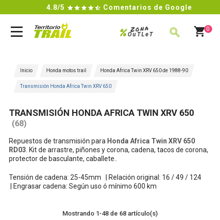
4.8/5
Comentarios de Google

Zona
%
0
OuTLeT
BUSCAR
Inicio
Honda motos trail
Honda Africa Twin XRV 650 de 1988-90
Transmisión Honda Africa Twin XRV 650
TRANSMISIÓN HONDA AFRICA TWIN XRV 650
(68)
Repuestos de transmisión para
Honda
Africa Twin XRV 650
RD03
. Kit de arrastre, piñones y corona, cadena, tacos de corona,
protector de basculante, caballete..
Tensión de cadena: 25-45mm |
Relación original: 16 / 49 / 124
|
Engrasar cadena: Según uso ó mínimo 600 km
Mostrando 1-48 de 68 artículo(s)