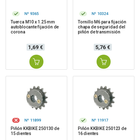
Nº 9365
Nº 10324
Tuerca M10 x 1.25 mm
Tornillo M6 para fijación
autoblocante fijación de
chapa de seguridad del
corona
piñón de transmisión
Precio
Precio
1,69 €
5,76 €
Nº 11899
Nº 11917
Piñón KKBIKE 250130 de
Piñón KKBIKE 250123 de
15 dientes
16 dientes