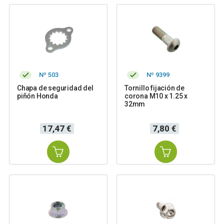
Nº 503
Nº 9399
Chapa de seguridad del
Tornillo fijación de
piñón Honda
corona M10 x 1.25 x
32mm
Precio
Precio
17,47 €
7,80 €