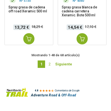
Nº 5730
Nº 4560
Spray grasa de cadena
Spray grasa blanca de
off road Xeramic 500 ml
cadena carretera
Xeramic. Bote 500 ml
Precio
Precio
Precio
Precio
18,29 €
17,10 €
13,72 €
14,54 €
base
base
Mostrando 1-48 de 68 artículo(s)
1
2
Siguiente

4.8
Comentarios de Google
Adventure Road & Off-Road