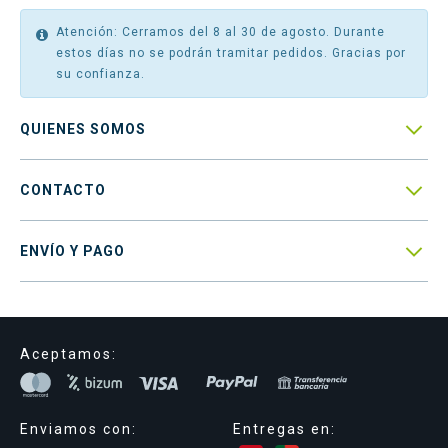
Atención: Cerramos del 8 al 30 de agosto. Durante
estos días no se podrán tramitar pedidos. Gracias por
su confianza.

QUIENES SOMOS

CONTACTO

ENVÍO Y PAGO
Aceptamos:
Enviamos con:
Entregas en: