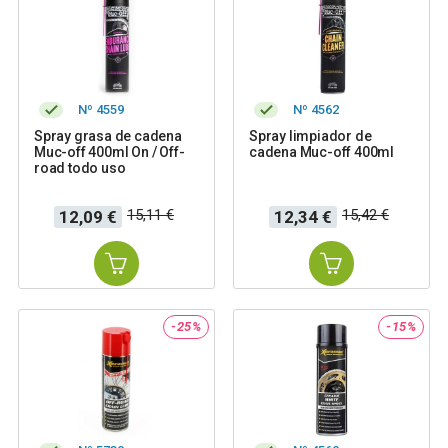
Nº 4559
Nº 4562
Spray grasa de cadena
Spray limpiador de
Muc-off 400ml On / Off-
cadena Muc-off 400ml
road todo uso
Precio
Precio
Precio
Precio
15,11 €
15,42 €
12,09 €
12,34 €
base
base
-25%
-15%