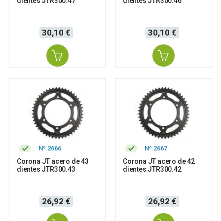
dientes JTR300.47
dientes JTR300.46
Precio
Precio
30,10 €
30,10 €
Nº 2666
Nº 2667
Corona JT acero de 43
Corona JT acero de 42
dientes JTR300.43
dientes JTR300.42
Precio
Precio
26,92 €
26,92 €