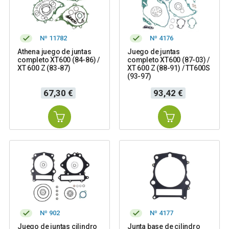
Nº 11782
Nº 4176
Athena juego de juntas
Juego de juntas
completo XT600 (84-86) /
completo XT600 (87-03) /
XT 600 Z (83-87)
XT 600 Z (88-91) / TT600S
(93-97)
Precio
Precio
67,30 €
93,42 €
Nº 902
Nº 4177
Juego de juntas cilindro
Junta base de cilindro