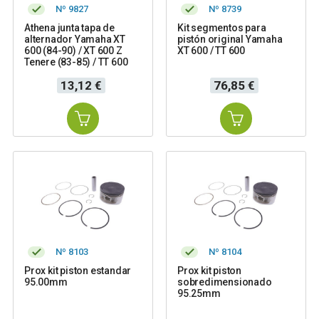
Nº 9827
Nº 8739
Athena junta tapa de
Kit segmentos para
alternador Yamaha XT
pistón original Yamaha
600 (84-90) / XT 600 Z
XT 600 / TT 600
Tenere (83-85) / TT 600
Precio
Precio
13,12 €
76,85 €
Nº 8103
Nº 8104
Prox kit piston estandar
Prox kit piston
95.00mm
sobredimensionado
95.25mm