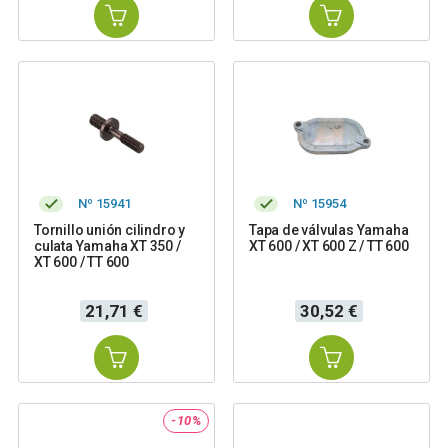
Nº 15941
Nº 15954
Tornillo unión cilindro y
Tapa de válvulas Yamaha
culata Yamaha XT 350 /
XT 600 / XT 600 Z / TT 600
XT 600 / TT 600
Precio
Precio
21,71 €
30,52 €
-10%