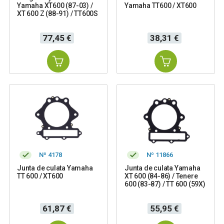
Yamaha XT600 (87-03) /
Yamaha TT600 / XT600
XT 600 Z (88-91) / TT600S
Precio
Precio
77,45 €
38,31 €
Nº 4178
Nº 11866
Junta de culata Yamaha
Junta de culata Yamaha
TT 600 / XT600
XT 600 (84-86) / Tenere
600 (83-87) / TT 600 (59X)
Precio
Precio
61,87 €
55,95 €