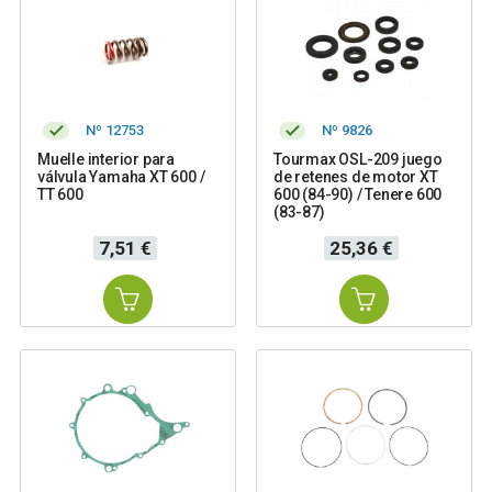
Nº 12753
Nº 9826
Muelle interior para
Tourmax OSL-209 juego
válvula Yamaha XT 600 /
de retenes de motor XT
TT 600
600 (84-90) / Tenere 600
(83-87)
Precio
Precio
7,51 €
25,36 €