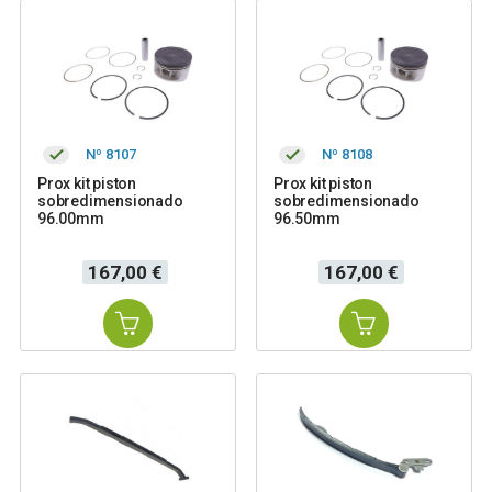
Nº 8107
Nº 8108
Prox kit piston
Prox kit piston
sobredimensionado
sobredimensionado
96.00mm
96.50mm
Precio
Precio
167,00 €
167,00 €