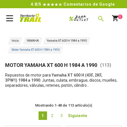
4.8/5
Comentarios de Google

Zona
%
0
OuTLeT
BUSCAR
Inicio
YAMAHA
Yamaha XT 600 H 1984 a 1990
Motor Yamaha XT 600 H 1984 a 1990
MOTOR YAMAHA XT 600 H 1984 A 1990
(113)
Repuestos de m
otor para
Yamaha XT 600 H (43F, 2KF,
3PW1) 1984 a 1990
. Juntas, culata, embrague, discos, muelles,
separadores, válvulas, retenes, pistón, cilindro...
Mostrando 1-48 de 113 artículo(s)
1
2
3
Siguiente