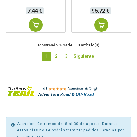
Precio
Precio
7,44 €
95,72 €
Mostrando 1-48 de 113 artículo(s)
1
2
3
Siguiente

4.8
Comentarios de Google
Adventure Road & Off-Road
Atención: Cerramos del 8 al 30 de agosto. Durante
estos días no se podrán tramitar pedidos. Gracias por
su confianza.