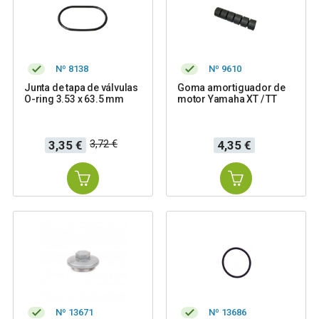
Nº 8138
Nº 9610
Junta de tapa de válvulas
Goma amortiguador de
O-ring 3.53 x 63.5 mm
motor Yamaha XT / TT
Precio
Precio
Precio
3,72 €
3,35 €
4,35 €
base
Nº 13671
Nº 13686