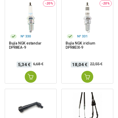
-20%
-20%
Nº 330
Nº 331
Bujía NGK estandar
Bujía NGK iridium
DPR8EA-9
DPR8EIX-9
Precio
Precio
Precio
Precio
6,68 €
22,55 €
5,34 €
18,04 €
base
base