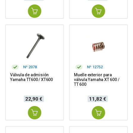
Nº 2078
Nº 12752
Válvula de admisión
Muelle exterior para
Yamaha TT600 / XT600
válvula Yamaha XT 600 /
TT 600
Precio
Precio
22,90 €
11,82 €