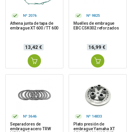
Nº 2076
Nº 9825
Athena junta de tapa de
Muelles de embrague
embrague XT 600 / TT 600
EBC CSK002 reforzados
Precio
Precio
13,42 €
16,99 €
Nº 3646
Nº 14833
Separadores de
Plato presión de
embrague acero TRW
embrague Yamaha XT