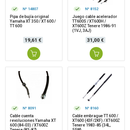
Nº 14807
Nº 8152
Pipa de bujía original
Juego cable acelerador
Yamaha XT 350 / XT 600 /
TT600S / XT600H /
TT 600
XT600Z Tenere 1986-91
(1VJ, 3AJ)
Precio
Precio
19,61 €
31,00 €
Nº 8091
Nº 8160
Cable cuenta
Cable embrague TT 600 /
revoluciones Yamaha XT
XT600 (43F/2KF) / XT600Z
600 (84-03) / XT600Z
Tenere 1983-85 (34L,
Tenere (83-87)
55W)