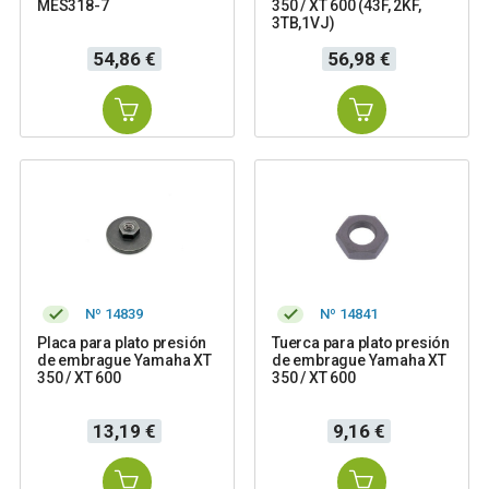
MES318-7
350 / XT 600 (43F, 2KF,
3TB,1VJ)
Precio
Precio
54,86 €
56,98 €
Nº 14839
Nº 14841
Placa para plato presión
Tuerca para plato presión
de embrague Yamaha XT
de embrague Yamaha XT
350 / XT 600
350 / XT 600
Precio
Precio
13,19 €
9,16 €