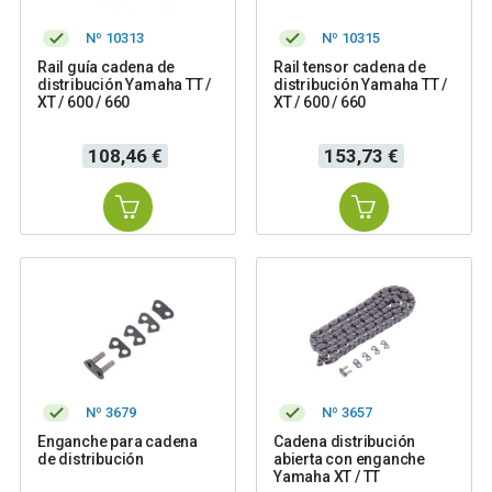
Nº 10313
Nº 10315
Rail guía cadena de
Rail tensor cadena de
distribución Yamaha TT /
distribución Yamaha TT /
XT / 600 / 660
XT / 600 / 660
Precio
Precio
108,46 €
153,73 €
Nº 3679
Nº 3657
Enganche para cadena
Cadena distribución
de distribución
abierta con enganche
Yamaha XT / TT