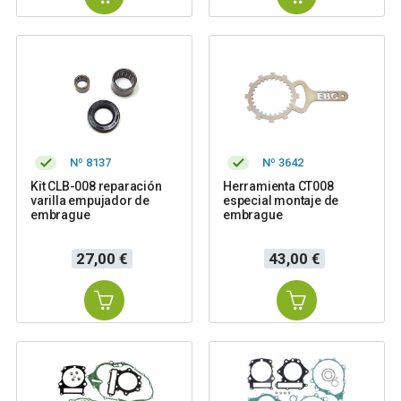
Nº 8137
Nº 3642
Kit CLB-008 reparación
Herramienta CT008
varilla empujador de
especial montaje de
embrague
embrague
Precio
Precio
27,00 €
43,00 €