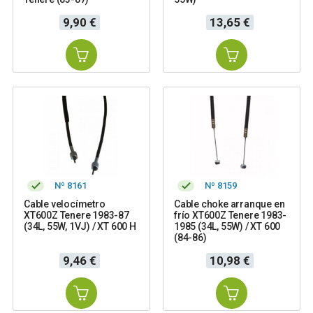
Precio
Precio
9,90 €
13,65 €
Nº 8161
Nº 8159
Cable velocímetro
Cable choke arranque en
XT600Z Tenere 1983-87
frío XT600Z Tenere 1983-
(34L, 55W, 1VJ) / XT 600 H
1985 (34L, 55W) / XT 600
(84-86)
Precio
Precio
9,46 €
10,98 €