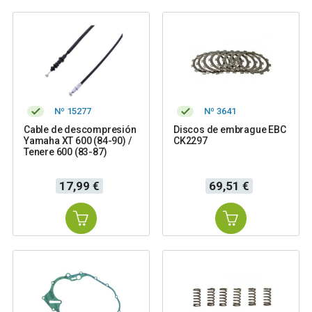
Nº 15277
Nº 3641
Cable de descompresión
Discos de embrague EBC
Yamaha XT 600 (84-90) /
CK2297
Tenere 600 (83-87)
Precio
Precio
17,99 €
69,51 €