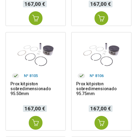
Precio
Precio
167,00 €
167,00 €
Nº 8105
Nº 8106
Prox kit piston
Prox kit piston
sobredimensionado
sobredimensionado
95.50mm
95.75mm
Precio
Precio
167,00 €
167,00 €