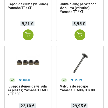
Tapón de culata (válvulas)
Junta o-ring para tapón
Yamaha TT / XT
de culata (válvulas)
Yamaha TT / XT
Precio
Precio
9,21 €
3,95 €
Nº 8098
Nº 2079
Juego retenes de válvula
Válvula de escape
(4 piezas) Yamaha XT 600
Yamaha TT600 / XT600
/ TT 600
Precio
Precio
22,10 €
29,95 €