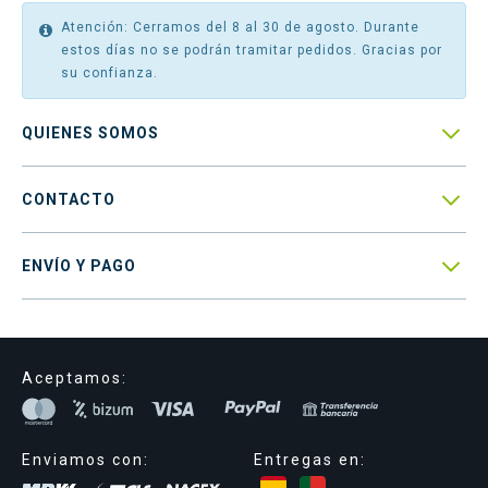
Atención: Cerramos del 8 al 30 de agosto. Durante
estos días no se podrán tramitar pedidos. Gracias por
su confianza.

QUIENES SOMOS

CONTACTO

ENVÍO Y PAGO
Aceptamos:
Enviamos con:
Entregas en: