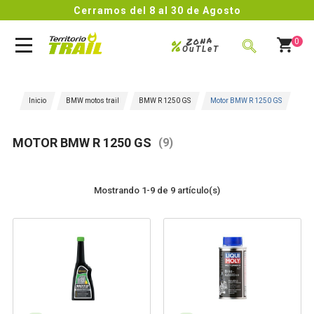
Cerramos del 8 al 30 de Agosto
Zona
%
0
OuTLeT
BUSCAR
Inicio
BMW motos trail
BMW R 1250 GS
Motor BMW R 1250 GS
MOTOR BMW R 1250 GS
(9)
Mostrando 1-9 de 9 artículo(s)