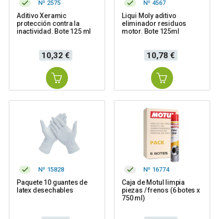
Nº 2575
Nº 4567
Aditivo Xeramic
Liqui Moly aditivo
protección contra la
eliminador residuos
inactividad. Bote 125 ml
motor. Bote 125ml
Precio
Precio
10,32 €
10,78 €
Nº 15828
Nº 16774
Paquete 10 guantes de
Caja de Motul limpia
latex desechables
piezas / frenos (6 botes x
750 ml)