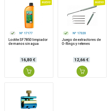
NUEVO
NUEVO
Nº 17177
Nº 17320
Loctite SF7850 limpiador
Juego de extractores de
de manos sin agua
O-Rings y retenes
Precio
Precio
16,80 €
12,66 €