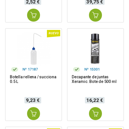
Precio
Precio
2,52 €
39,75 €
NUEVO
Nº 17187
Nº 15301
Botella rellena / succiona
Decapante de juntas
0.5 L
Xeramic. Bote de 500 ml
Precio
Precio
9,23 €
16,22 €