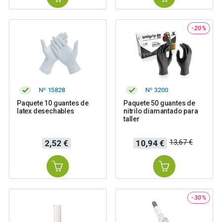
-20%
Nº 15828
Nº 3200
Paquete 10 guantes de
Paquete 50 guantes de
latex desechables
nitrilo diamantado para
taller
Precio
Precio
Precio
13,67 €
2,52 €
10,94 €
base
-30%