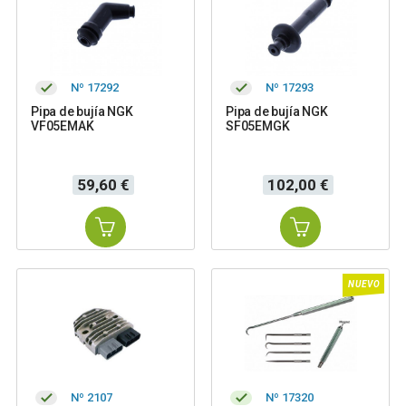
Nº 17292
Nº 17293
Pipa de bujía NGK
Pipa de bujía NGK
VF05EMAK
SF05EMGK
Precio
Precio
59,60 €
102,00 €
NUEVO
Nº 2107
Nº 17320