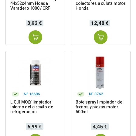
44x52x4mm Honda
colectores a culata motor
Varadero 1000 / CRF
Honda
Precio
Precio
3,92 €
12,48 €
Nº 16686
Nº 3762
LIQUI MOLY limpiador
Bote spray limpiador de
interno del circuito de
frenos y piezas motor.
refrigeración
500ml
Precio
Precio
6,99 €
4,45 €