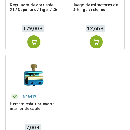
Regulador de corriente
Juego de extractores de
XT / Caponord / Tiger / CB
O-Rings y retenes
Precio
Precio
179,00 €
12,66 €
Nº 6419
Herramienta lubricador
interior de cable
Precio
7,00 €