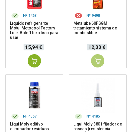
Nº 1463
Nº 9498
Líquido refrigerante
Metalube 60FSGM
Motul Motocool Factory
tratamiento sistema de
Line. Bote 1 litro listo para
combustible
usar
Precio
Precio
15,94 €
12,33 €
Nº 4567
Nº 4185
Liqui Moly aditivo
Liqui Moly 3801 fijador de
eliminador residuos
roscas (resistencia