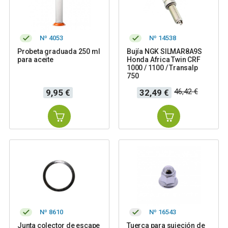
Nº 4053
Nº 14538
Probeta graduada 250 ml
Bujía NGK SILMAR8A9S
para aceite
Honda Africa Twin CRF
1000 / 1100 / Transalp
750
Precio
Precio
Precio
46,42 €
9,95 €
32,49 €
base
Nº 8610
Nº 16543
Junta colector de escape
Tuerca para sujeción de