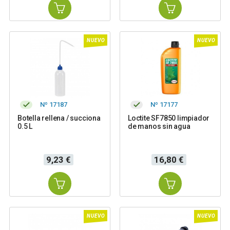
NUEVO
NUEVO
Nº 17187
Nº 17177
Botella rellena / succiona
Loctite SF7850 limpiador
0.5 L
de manos sin agua
Precio
Precio
9,23 €
16,80 €
NUEVO
NUEVO