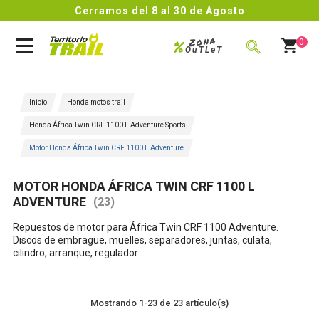
Cerramos del 8 al 30 de Agosto
Zona
%
0
OuTLeT
BUSCAR
Inicio
Honda motos trail
Honda África Twin CRF 1100 L Adventure Sports
Motor Honda África Twin CRF 1100 L Adventure
MOTOR HONDA ÁFRICA TWIN CRF 1100 L
ADVENTURE
(23)
Repuestos de motor para África Twin CRF 1100 Adventure.
Discos de embrague, muelles, separadores, juntas, culata,
cilindro, arranque, regulador...
Mostrando 1-23 de 23 artículo(s)