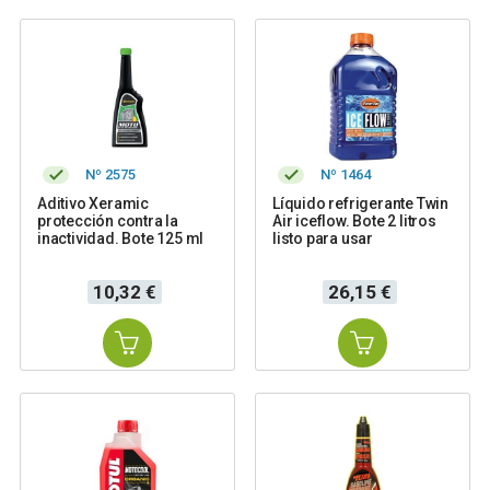
Nº 2575
Nº 1464
Aditivo Xeramic
Líquido refrigerante Twin
protección contra la
Air iceflow. Bote 2 litros
inactividad. Bote 125 ml
listo para usar
Precio
Precio
10,32 €
26,15 €