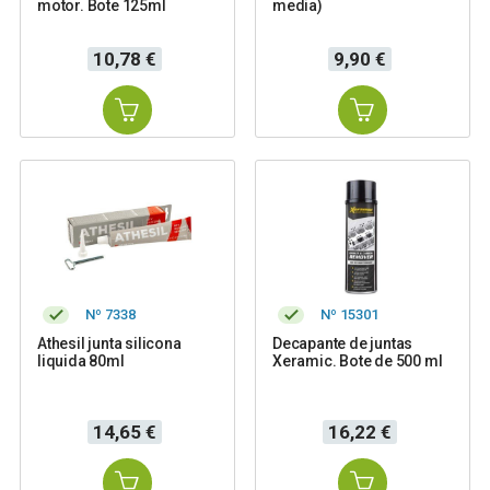
motor. Bote 125ml
media)
Precio
Precio
10,78 €
9,90 €
Nº 7338
Nº 15301
Athesil junta silicona
Decapante de juntas
liquida 80ml
Xeramic. Bote de 500 ml
Precio
Precio
14,65 €
16,22 €