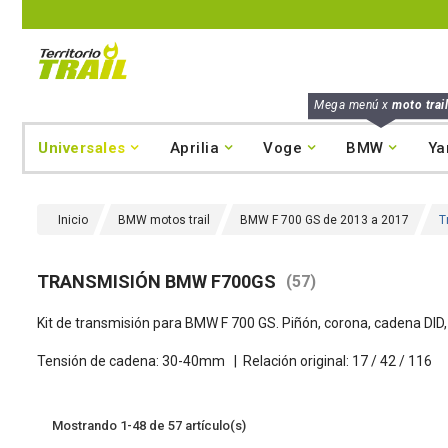
Mega menú x
moto trail
Universales
Aprilia
Voge
BMW
Ya
Inicio
BMW motos trail
BMW F 700 GS de 2013 a 2017
T
TRANSMISIÓN BMW F700GS
(57)
Kit de transmisión para BMW F 700 GS. Piñón, corona, cadena DID, t
Tensión de cadena: 30-40mm |
Relación original: 17 / 42 / 116
Mostrando 1-48 de 57 artículo(s)