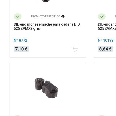
PRODUCTO ESPECÍFICO
DID enganche remache para cadena DID
DID engan
525 ZVMX2 gris
525 ZVMX2
Nº 8772
Nº 10198
Precio
Precio
7,10 €
8,64 €