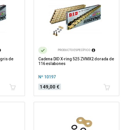
PRODUCTO ESPECÍFICO
gris de
Cadena DID X-ring 525 ZVMX2 dorada de
116 eslabones
Nº 10197
Precio
149,00 €