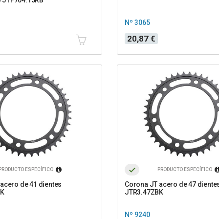
Nº 3065
Precio
20,87 €
PRODUCTO ESPECÍFICO
PRODUCTO ESPECÍFICO
acero de 41 dientes
Corona JT acero de 47 diente
BK
JTR3.47ZBK
Nº 9240