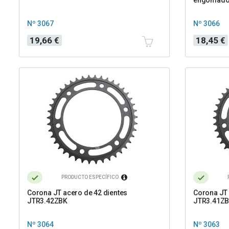
Nº 3067
Nº 3066
Precio
Precio
19,66 €
18,45 €
PRODUCTO ESPECÍFICO
Corona JT acero de 42 dientes
Corona JT 
JTR3.42ZBK
JTR3.41Z
Nº 3064
Nº 3063