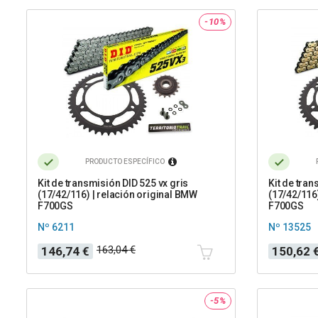
-10%
PRODUCTO ESPECÍFICO
Kit de transmisión DID 525 vx gris
Kit de tra
(17/42/116) | relación original BMW
(17/42/116
F700GS
F700GS
Nº 6211
Nº 13525
Precio
Precio
Precio
Precio
163,04 €
146,74 €
150,62 
base
base
-5%