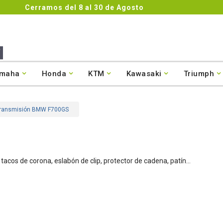
4.8/5
Co

maha
Honda
KTM
Kawasaki
Triumph
ransmisión BMW F700GS
acos de corona, eslabón de clip, protector de cadena, patín...