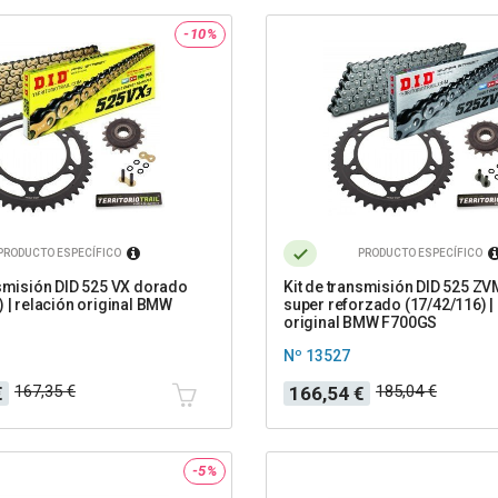
-10%
PRODUCTO ESPECÍFICO
PRODUCTO ESPECÍFICO
nsmisión DID 525 VX dorado
Kit de transmisión DID 525 ZV
) | relación original BMW
super reforzado (17/42/116) |
original BMW F700GS
Nº 13527
Precio
Precio
167,35 €
185,04 €
€
166,54 €
base
-5%