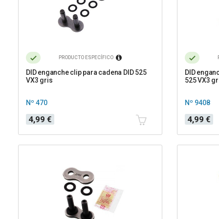
PRODUCTO ESPECÍFICO
DID enganche clip para cadena DID 525
DID engan
VX3 gris
525 VX3 gr
Nº 470
Nº 9408
Precio
Precio
4,99 €
4,99 €