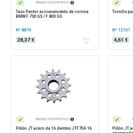
PRODUCTO ESPECÍFICO
Taco flector accionamiento de corona
Tornillo p
BMW F 700 GS / F 800 GS
Nº 8876
Nº 12101
Precio
Precio
28,37 €
4,61 €
PRODUCTO ESPECÍFICO
Piñón JT acero de 16 dientes JTF704.16
Piñón JT a
engomado