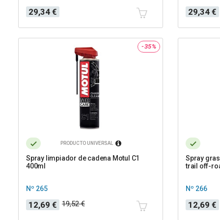
Precio
Precio
29,34 €
29,34 €
-35%
PRODUCTO UNIVERSAL
Spray limpiador de cadena Motul C1
Spray gras
400ml
trail off-r
Nº 265
Nº 266
Precio
Precio
Precio
Precio
19,52 €
12,69 €
12,69 €
base
base