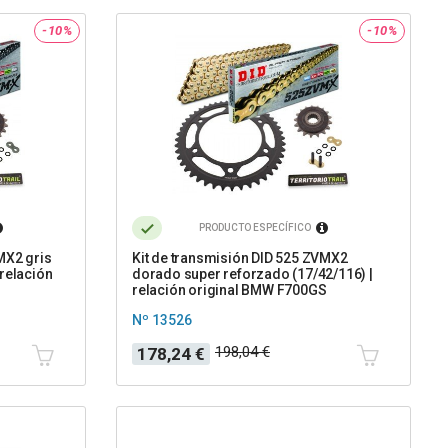
-10%
-10%
PRODUCTO ESPECÍFICO
MX2 gris
Kit de transmisión DID 525 ZVMX2
 relación
dorado super reforzado (17/42/116) |
relación original BMW F700GS
Nº 13526
Precio
Precio
198,04 €
178,24 €
base