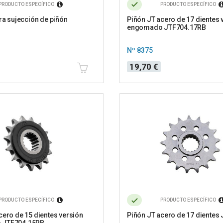
PRODUCTO ESPECÍFICO
PRODUCTO ESPECÍFICO
ara sujección de piñón
Piñón JT acero de 17 dientes 
engomado JTF704.17RB
Nº 8375
Precio
19,70 €
PRODUCTO ESPECÍFICO
PRODUCTO ESPECÍFICO
cero de 15 dientes versión
Piñón JT acero de 17 dientes
 JTF704.15RB