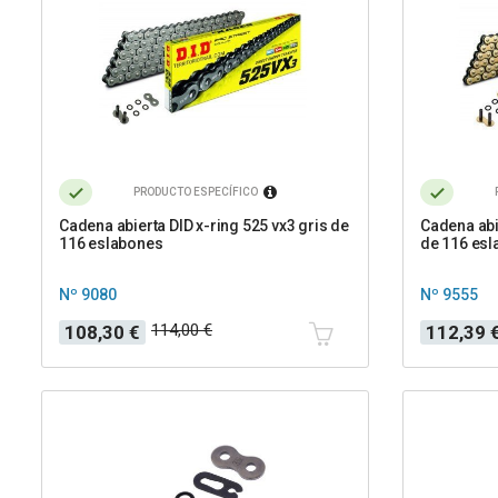
PRODUCTO ESPECÍFICO
Cadena abierta DID x-ring 525 vx3 gris de
Cadena abi
116 eslabones
de 116 es
Nº 9080
Nº 9555
Precio
Precio
Precio
Precio
114,00 €
108,30 €
112,39 
base
base