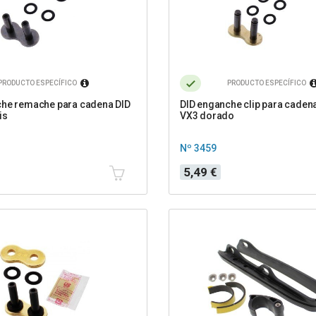
PRODUCTO ESPECÍFICO
PRODUCTO ESPECÍFICO
che remache para cadena DID
DID enganche clip para caden
is
VX3 dorado
Nº 3459
Precio
5,49 €