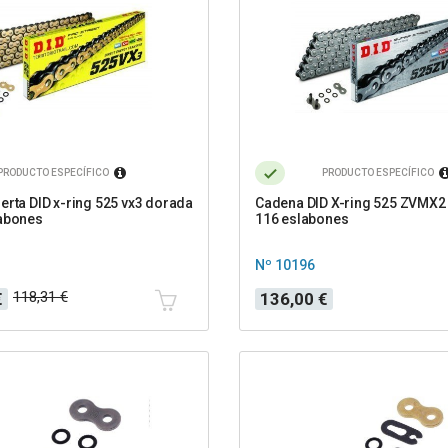
PRODUCTO ESPECÍFICO
PRODUCTO ESPECÍFICO
erta DID x-ring 525 vx3 dorada
Cadena DID X-ring 525 ZVMX2 
labones
116 eslabones
Nº 10196
Precio
118,31 €
€
136,00 €