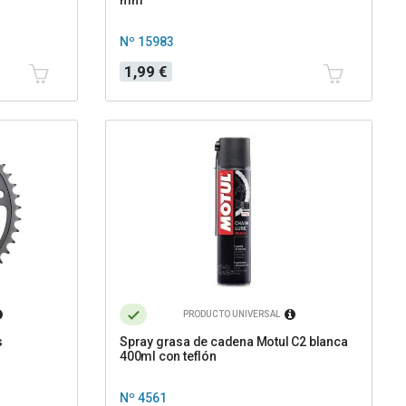
Nº 15983
Precio
1,99 €
PRODUCTO UNIVERSAL
s
Spray grasa de cadena Motul C2 blanca
400ml con teflón
Nº 4561