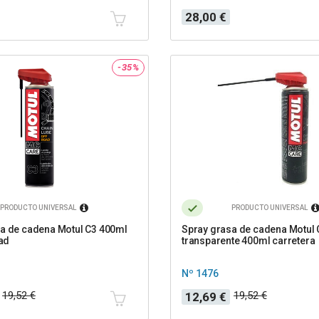
Precio
28,00 €
-35%
PRODUCTO UNIVERSAL
PRODUCTO UNIVERSAL
a de cadena Motul C3 400ml
Spray grasa de cadena Motul 
oad
transparente 400ml carretera
Nº 1476
Precio
Precio
19,52 €
19,52 €
12,69 €
base