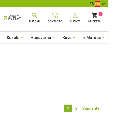
mentarios de Google
ES
0
Zona
%
OuTLeT
BUSCAR
CONTACTO
CUENTA
MI CESTA
Suzuki
Husqvarna
Kove
+ Marcas
1
2
Siguiente