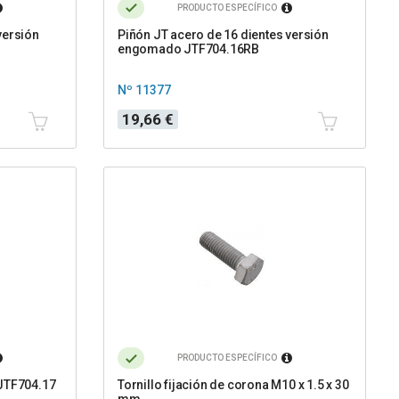
PRODUCTO ESPECÍFICO
versión
Piñón JT acero de 16 dientes versión
engomado JTF704.16RB
Nº 11377
Precio
19,66 €
PRODUCTO ESPECÍFICO
 JTF704.17
Tornillo fijación de corona M10 x 1.5 x 30
mm