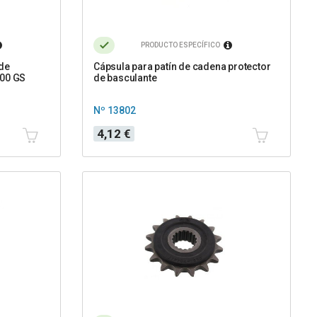
PRODUCTO ESPECÍFICO
 de
Cápsula para patín de cadena protector
800 GS
de basculante
Nº 13802
Precio
4,12 €