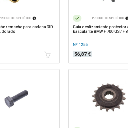
PRODUCTO ESPECÍFICO
PRODUCTO ESPECÍFICO
che remache para cadena DID
Guía deslizamiento protector
 dorado
basculante BMW F 700 GS / F 
Nº 1255
Precio
56,87 €