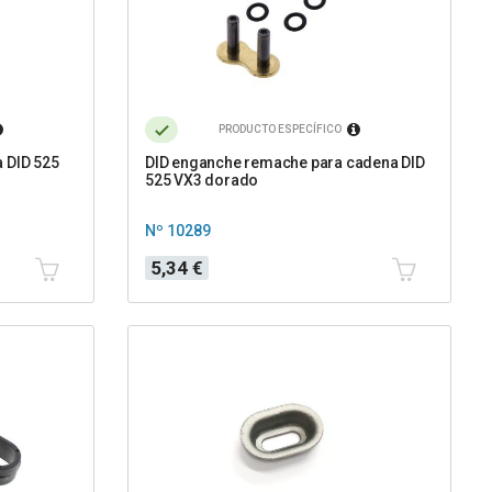
PRODUCTO ESPECÍFICO
a DID 525
DID enganche remache para cadena DID
525 VX3 dorado
Nº 10289
Precio
5,34 €