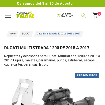
o
4.8/5
Comentarios de

Zona
%
0
OuTLeT
BUSCAR
Inicio
DUCATI
Ducati Multistrada 1200 de 2015 a 2017
DUCATI MULTISTRADA 1200 DE 2015 A 2017
Repuestos y accesorios para
Ducati Multistrada 1200 de 2015 a
2017
. Cúpula, maletas, paramanos, puños, estriberas, escape,
cubre cárter, defensas, filtro...
75 PRODUCTOS