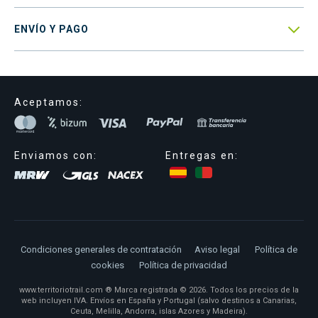

ENVÍO Y PAGO
Aceptamos:
Enviamos con:
Entregas en:
Condiciones generales de contratación
Aviso legal
Política de
cookies
Política de privacidad
www.territoriotrail.com ® Marca registrada © 2026. Todos los precios de la
web incluyen IVA. Envíos en España y Portugal (salvo destinos a Canarias,
Ceuta, Melilla, Andorra, islas Azores y Madeira).