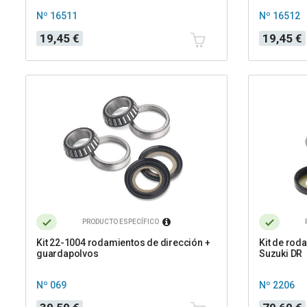
Nº 16511
Nº 16512
Precio
Precio
19,45 €
19,45 €
PRODUCTO ESPECÍFICO
Kit 22-1004 rodamientos de dirección +
Kit de rod
guardapolvos
Suzuki DR
Nº 069
Nº 2206
Precio
Precio