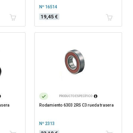
Nº 16514
Precio
19,45 €
PRODUCTO ESPECÍFICO
asera
Rodamiento 6303 2RS C3 rueda trasera
Nº 2313
Precio