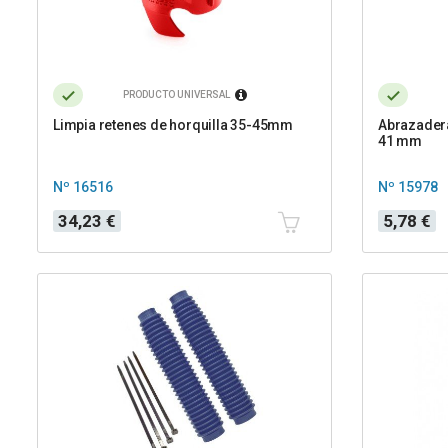
PRODUCTO UNIVERSAL
Limpia retenes de horquilla 35-45mm
Abrazadera
41 mm
Nº 16516
Nº 15978
Precio
Precio
34,23 €
5,78 €