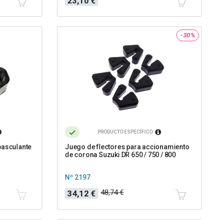
23,10 €
-30%
PRODUCTO ESPECÍFICO
basculante
Juego de flectores para accionamiento
de corona Suzuki DR 650 / 750 / 800
Nº 2197
Precio
Precio
48,74 €
34,12 €
base