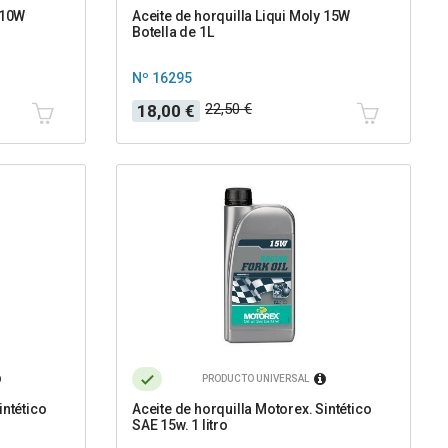
 10W
Aceite de horquilla Liqui Moly 15W
Botella de 1L
Nº 16295
Precio
Precio
22,50 €
18,00 €
base
PRODUCTO UNIVERSAL
intético
Aceite de horquilla Motorex. Sintético
SAE 15w. 1 litro