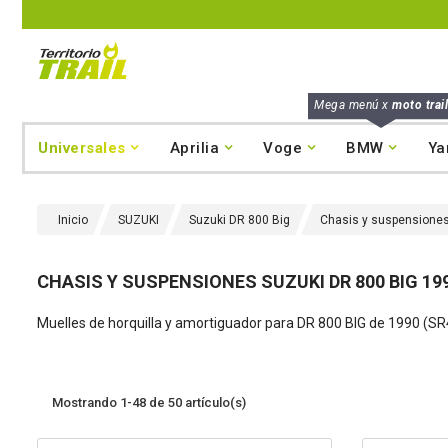
Mega menú x
moto trail
Universales
Aprilia
Voge
BMW
Ya
Inicio
SUZUKI
Suzuki DR 800 Big
Chasis y suspensiones
CHASIS Y SUSPENSIONES SUZUKI DR 800 BIG 19
Muelles de horquilla y amortiguador para
DR 800 BIG de 1990 (SR
Mostrando 1-48 de 50 artículo(s)