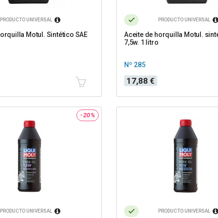
PRODUCTO UNIVERSAL
PRODUCTO UNIVERSAL
orquilla Motul. Sintético SAE
Aceite de horquilla Motul. sint
7,5w. 1 litro
Nº 285
Precio
17,88 €
-20%
PRODUCTO UNIVERSAL
PRODUCTO UNIVERSAL