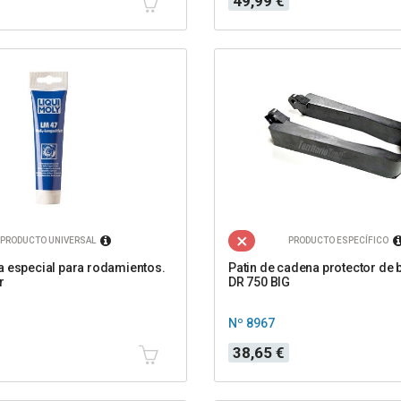
49,99 €
PRODUCTO UNIVERSAL
PRODUCTO ESPECÍFICO
 especial para rodamientos.
Patin de cadena protector de 
r
DR 750 BIG
Nº 8967
Precio
38,65 €