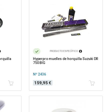
PRODUCTO ESPECÍFICO
rquilla
Hyperpro muelles de horquilla Suzuki DR
750 BIG
Nº 2436
Precio
159,95 €