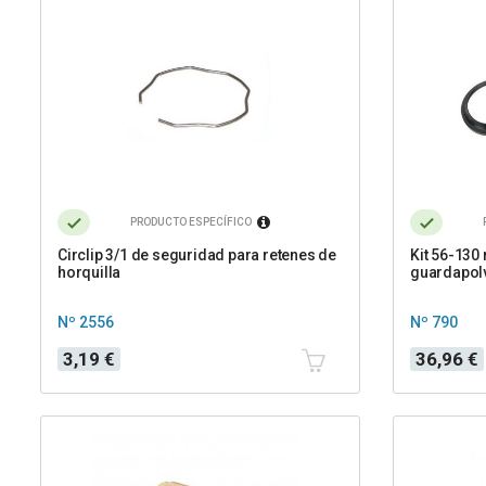
PRODUCTO ESPECÍFICO
Circlip 3/1 de seguridad para retenes de
Kit 56-130 
horquilla
guardapol
Nº 2556
Nº 790
Precio
Precio
3,19 €
36,96 €