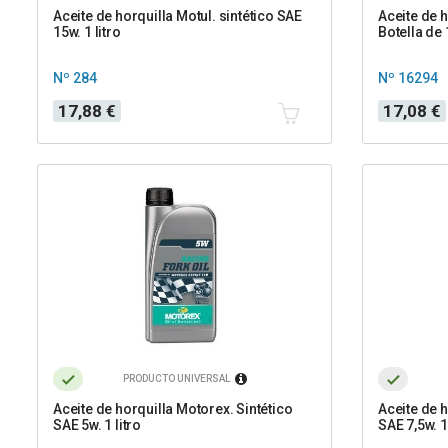
Aceite de horquilla Motul. sintético SAE
Aceite de h
15w. 1 litro
Botella de 
Nº 284
Nº 16294
Precio
Precio
Precio
17,88 €
17,08 €
base
PRODUCTO UNIVERSAL
Aceite de horquilla Motorex. Sintético
Aceite de h
SAE 5w. 1 litro
SAE 7,5w. 1 