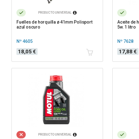
PRODUCTO UNIVERSAL
Fuelles de horquilla ø 41mm Polisport
Aceite de h
azul oscuro
5w. 1 litro
Nº 4605
Nº 7628
Precio
Precio
18,05 €
17,88 €
PRODUCTO UNIVERSAL