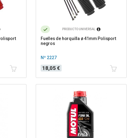
PRODUCTO UNIVERSAL
olisport
Fuelles de horquilla ø 41mm Polisport
negros
Nº 2227
Precio
18,05 €