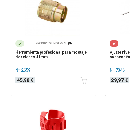
PRODUCTO UNIVERSAL
Herramienta profesional para montaje
Ajuste nive
de retenes 41mm
suspensión
Nº 2659
Nº 7346
Precio
Precio
45,98 €
29,97 €