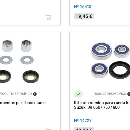
Nº 16513
Precio
19,45 €
PRODUCTO ESPECÍFICO
PRODUCTO ESPECÍFICO
amientos para basculante
Kit rodamientos para rueda tr
Suzuki DR 650 / 750 / 800
Nº 14727
Precio