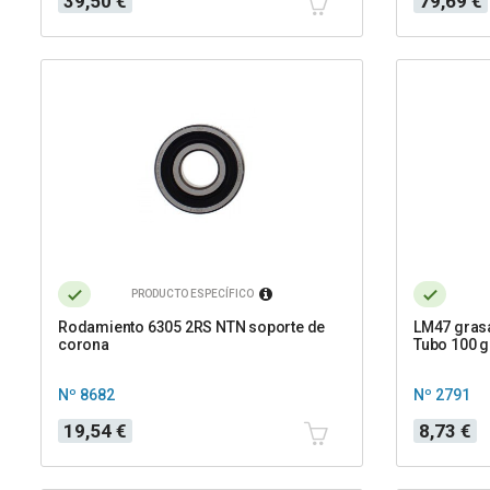
39,50 €
79,69 €
PRODUCTO ESPECÍFICO
Rodamiento 6305 2RS NTN soporte de
LM47 grasa
corona
Tubo 100 g
Nº 8682
Nº 2791
Precio
Precio
19,54 €
8,73 €