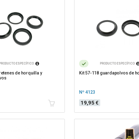
PRODUCTO ESPECÍFICO
PRODUCTO ESPECÍFICO
retenes de horquilla y
Kit 57-118 guardapolvos de ho
vos
Nº 4123
Precio
19,95 €