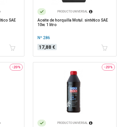
PRODUCTO UNIVERSAL
ético SAE
Aceite de horquilla Motul. sintético SAE
10w. 1 litro
Nº 286
Precio
17,88 €
-20%
-20%
PRODUCTO UNIVERSAL