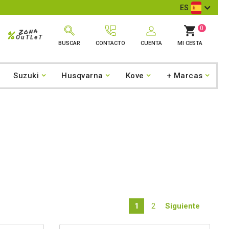
ES
0
Zona
%
OuTLeT
BUSCAR
CONTACTO
CUENTA
MI CESTA
Suzuki
Husqvarna
Kove
+ Marcas
1
2
Siguiente